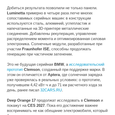
Добиться результата позволили не только панели.
Luminetta
примерно в четыре раза легче многих
сопоставимых серийных машин: в конструкции
используются сталь, алюминий, углепластик и
напечатанные на 3D-принтере металлические
соединения. Добавлены рекуперация, управление
распределением момента и оптимизированная силовая
электроника. Солнечные модули, разработанные при
участии
Fraunhofer ISE
, способны продолжать
генерацию при частичном затенении.
Это не будущая серийная
BMW
, а
исследовательский
прототип
Clemson
, созданный при поддержке марки. В
этом он отличается от
Aptera
, где солнечная зарядка
уже проверялась в реальных условиях: о прототипе,
получившем 4,42 кВт·ч и до 71 км расчетного хода за
день, ранее писал
32CARS.RU
.
Deep Orange 17
продолжат исследовать в
Clemson
и
покажут на
CES 2027
. Пока его достижение важнее
воспринимать не как обещание электромобиля, который