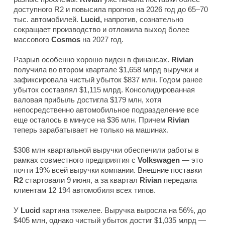
доступного R2 и повысила прогноз на 2026 год до 65–70
тыс. автомобилей.
Lucid,
напротив, сознательно
сокращает производство и отложила выход более
массового
Cosmos
на 2027 год.
Разрыв особенно хорошо виден в финансах.
Rivian
получила во втором квартале $1,658 млрд выручки и
зафиксировала чистый убыток $837 млн. Годом ранее
убыток составлял $1,115 млрд. Консолидированная
валовая прибыль достигла $179 млн, хотя
непосредственно автомобильное подразделение все
еще осталось в минусе на $36 млн. Причем
Rivian
теперь зарабатывает не только на машинах.
$308 млн квартальной выручки обеспечили работы в
рамках совместного предприятия с
Volkswagen
— это
почти 19% всей выручки компании. Внешние поставки
R2
стартовали 9 июня, а за квартал
Rivian
передала
клиентам 12 194 автомобиля всех типов.
У
Lucid
картина тяжелее. Выручка выросла на 56%, до
$405 млн, однако чистый убыток достиг $1,035 млрд —