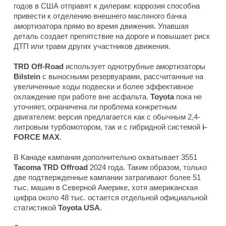
годов в США отправят к дилерам: коррозия способна
привести к отделению внешнего масляного бачка
амортизатора прямо во время движения. Упавшая
деталь создает препятствие на дороге и повышает риск
ДТП или травм других участников движения.
TRD Off-Road
использует однотрубные амортизаторы
Bilstein
с выносными резервуарами, рассчитанные на
увеличенные ходы подвески и более эффективное
охлаждение при работе вне асфальта.
Toyota
пока не
уточняет, ограничена ли проблема конкретным
двигателем: версия предлагается как с обычным 2,4-
литровым турбомотором, так и с гибридной системой
i-
FORCE MAX
.
В Канаде кампания дополнительно охватывает 3551
Tacoma TRD Offroad
2024 года. Таким образом, только
две подтвержденные кампании затрагивают более 51
тыс. машин в Северной Америке, хотя американская
цифра около 48 тыс. остается отдельной официальной
статистикой
Toyota USA
.