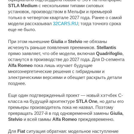
STLA Medium
с несколькими типами силовых
установок, производством в Мельфи и премьерой
только в четвертом квартале 2027 года. Ранее о самой
модели рассказывал
32CARS.RU
; тогда точного срока
еще не было.
При этом нынешние
Giulia
и
Stelvio
не обязаны
исчезнуть раньше появления преемников.
Stellantis
прямо заявляет, что обе модели, включая
Quadrifoglio
,
останутся в производстве до 2027 года. Для D-сегмента
Alfa Romeo
пока лишь изучает будущие
многоэнергетические решения с гибридными и
электрическими версиями и обещает раскрыть детали
позднее.
Еще один подтвержденный проект — новый хэтчбек C-
класса на будущей архитектуре
STLA One
, но даты его
премьеры производитель пока не назвал. Поэтому
превращать 2027-й в год одновременной замены
Giulia
,
Stelvio
и всей гаммы
Alfa Romeo
преждевременно.
Для
Fiat
ситуация обратная: модельное наступление