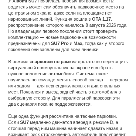
У
Xiaomi SU7
появилась необычная возможность:
водитель может сам обозначить парковочное место на
центральном экране, даже если на площадке нет
нарисованных линий. Функция вошла в
OTA 1.17
,
распространение которого началось 8 августа 2026 года.
Но владельцам первого поколения стоит проверить
комплектацию — новые парковочные возможности
предназначены для
SU7 Pro
и
Max,
тогда как у второго
поколения они заявлены для всей линейки.
В режиме
«парковки по рамке»
достаточно перетащить
виртуальный прямоугольник на экране и выбрать
нужное положение автомобиля. Система также
научилась по команде менять способ заезда — передом
или задом — для перпендикулярных и диагональных
мест. Появился и выезд задней частью автомобиля в
выбранную сторону. Для параллельной парковки эти
два сценария пока не поддерживаются.
Еще одна функция рассчитана на тесные парковки.
Если
SU7
медленно движется вперед в режиме D, а
стоящая перед ним машина начинает сдавать назад и
возникает риск столкновения, автомобиль предупредит