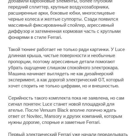
добавили карбоновые элементы, более глубокий
передний сплиттер, крупные воздухозаборники,
расширенные арки, боковые юбки, многоспицевые
черные колеса и желтые суппорты. Сзади появился
массивный фиксированный спойлер, агрессивный
диффузор и затемненная кормовая часть с круглыми
фонарями в стиле Ferrari.
Такой тюнинг работает не только ради картинки. У Luce
длинная крыша, чистые поверхности и необычные
пропорции, поэтому агрессивные детали помогают
убрать ощущение слишком спокойного электрокара.
Машина начинает выглядеть не как дизайнерский
эксперимент, а как дорогой электрический GT, который
хочет спорить не только цифрами, но и внешностью.
Серийность такого комплекта пока не заявлена, но сам
сигнал понятен: Luce станет новой площадкой для
ателье. После Venuum Black вполне логично ждать
ответ от Novitec, Mansory и других компаний, которым
нужны дорогие, спорные и заметные Ferrari.
Первый электрический Ferrari уже начали переделывать