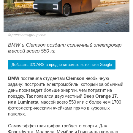
press.bmwgroup.com
BMW и Clemson создали солнечный электрокар
массой всего 550 кг
Добавить 32CARS в предпочитаемые источники Google
BMW
поставила студентам
Clemson
необычную
задачу: построить электромобиль, который за обычный
день произведет больше энергии, чем потратит на
поездку. Так появился двухместный
Deep Orange 17,
или Luminetta
, массой всего 550 кг и с более чем 1700
фотоэлектрическими ячейками прямо в кузовных
панелях.
Самая эффектная цифра требует оговорки. Для
Франкфурта, Мадрида, Мумбаи и Гринвилла команда