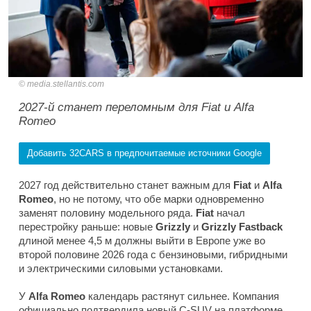
media.stellantis.com
2027-й станет переломным для Fiat и Alfa
Romeo
Добавить 32CARS в предпочитаемые источники Google
2027 год действительно станет важным для
Fiat
и
Alfa
Romeo
, но не потому, что обе марки одновременно
заменят половину модельного ряда.
Fiat
начал
перестройку раньше: новые
Grizzly
и
Grizzly Fastback
длиной менее 4,5 м должны выйти в Европе уже во
второй половине 2026 года с бензиновыми, гибридными
и электрическими силовыми установками.
У
Alfa Romeo
календарь растянут сильнее. Компания
официально подтвердила новый C-SUV на платформе