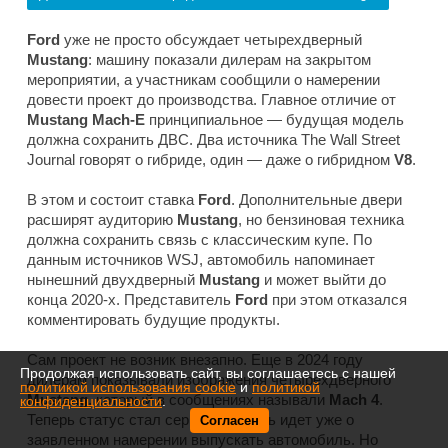
Ford
уже не просто обсуждает четырехдверный
Mustang
: машину показали дилерам на закрытом
мероприятии, а участникам сообщили о намерении
довести проект до производства. Главное отличие от
Mustang Mach-E
принципиальное — будущая модель
должна сохранить ДВС. Два источника
The Wall Street
Journal
говорят о гибриде, один — даже о гибридном
V8
.
В этом и состоит ставка
Ford
. Дополнительные двери
расширят аудиторию
Mustang
, но бензиновая техника
должна сохранить связь с классическим купе. По
данным источников
WSJ
, автомобиль напоминает
нынешний двухдверный
Mustang
и может выйти до
конца 2020-х. Представитель
Ford
при этом отказался
комментировать будущие продукты.
Сам проект не возник внезапно. Еще в 2024 году
Продолжая использовать сайт, вы соглашаетесь с нашей
дилерам показывали изображения четырехдверного
политикой использования cookie
и
политикой
Mustang
, который в сообщениях называли
Mach 4
.
конфиденциальности
.
Теперь статус стал серьезнее: речь идет уже о
Согласен
заявленном намерении выпускать автомобиль. Но