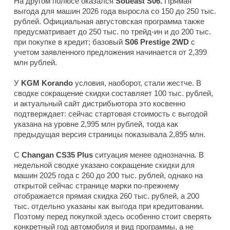
На другом полюсе оказался
Soueast S06.
Прямая
выгода для машин 2026 года выросла со 150 до 250 тыс.
рублей. Официальная августовская программа также
предусматривает до 250 тыс. по трейд-ин и до 200 тыс.
при покупке в кредит; базовый
S06 Prestige 2WD
с
учетом заявленного предложения начинается от 2,399
млн рублей.
У
KGM Korando
условия, наоборот, стали жестче. В
сводке сокращение скидки составляет 100 тыс. рублей,
и актуальный сайт дистрибьютора это косвенно
подтверждает: сейчас стартовая стоимость с выгодой
указана на уровне 2,995 млн рублей, тогда как
предыдущая версия страницы показывала 2,895 млн.
С
Changan CS35 Plus
ситуация менее однозначна. В
недельной сводке указано сокращение скидки для
машин 2025 года с 260 до 200 тыс. рублей, однако на
открытой сейчас странице марки по-прежнему
отображается прямая скидка 260 тыс. рублей, а 200
тыс. отдельно указаны как выгода при кредитовании.
Поэтому перед покупкой здесь особенно стоит сверять
конкретный год автомобиля и вид программы, а не