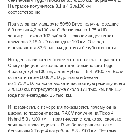
бензиновый Tiggo 4 показал 8,5 л/100 км, гибрид — 4,1.
На трассе получилось 8,1 и 4,3 л/100 км
соответственно.
При условном маршруте 50/50 Drive получил средние
8,3 против 4,2 л/100 км. С бензином по 1,75 AUD
за литр — около 102 рублей — экономия достигает
примерно 7,18 AUD на каждые 100 км. Отсюда
и появляются 83,6 тыс. км до точки безубыточности.
Но здесь начинается более интересная часть расчета.
Chery официально заявляет для бензинового Tiggo
4 расход 7,4 л/100 км, а для Hybrid — 5,4 л/100 км. Если
оставить те же 6000 AUD доплаты и бензин
по 1,75 AUD, но использовать паспортную разницу всего
2 л/100 км, потребуется уже около 171 тыс. км, или 11,4
года при ежегодных 15 тыс. км.
И независимые измерения показывают, почему одна
цифра не подходит всем. RACV получил на Tiggo 4
Hybrid 5,3 л/100 км — практически столько же, сколько
заявляет производитель. В их более раннем тесте
бензиновый Tiggo 4 потреблял 8,8 л/100 км. Поэтому