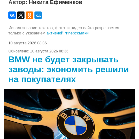
Автор:
Никита Ефименков
Использование текстов, фото- и видео сайта разрешается
только с указанием
активной гиперссылки
.
10 августа 2026 08:36
Обновлено:
10 августа 2026 08:36
BMW не будет закрывать
заводы: экономить решили
на покупателях