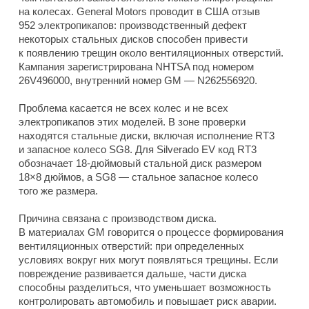
на колесах. General Motors проводит в США отзыв
952 электропикапов: производственный дефект
некоторых стальных дисков способен привести
к появлению трещин около вентиляционных отверстий.
Кампания зарегистрирована NHTSA под номером
26V496000, внутренний номер GM — N262556920.
Проблема касается не всех колес и не всех
электропикапов этих моделей. В зоне проверки
находятся стальные диски, включая исполнение RT3
и запасное колесо SG8. Для Silverado EV код RT3
обозначает 18-дюймовый стальной диск размером
18×8 дюймов, а SG8 — стальное запасное колесо
того же размера.
Причина связана с производством диска.
В материалах GM говорится о процессе формирования
вентиляционных отверстий: при определенных
условиях вокруг них могут появляться трещины. Если
повреждение развивается дальше, части диска
способны разделиться, что уменьшает возможность
контролировать автомобиль и повышает риск аварии.