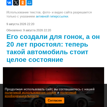
Использование текстов, фото- и видео сайта разрешается
только с указанием
активной гиперссылки
.
9 августа 2026 22:20
Обновлено:
9 августа 2026 22:20
Его создали для гонок, а он
20 лет простоял: теперь
такой автомобиль стоит
целое состояние
Продолжая использовать сайт, вы соглашаетесь с нашей
политикой использования cookie
и
политикой
конфиденциальности
.
Согласен