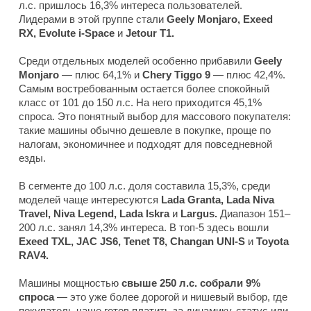
л.с. пришлось 16,3% интереса пользователей.
Лидерами в этой группе стали
Geely Monjaro, Exeed
RX, Evolute i-Space
и
Jetour T1.
Среди отдельных моделей особенно прибавили
Geely
Monjaro
— плюс 64,1% и
Chery
Tiggo 9
— плюс 42,4%.
Самым востребованным остается более спокойный
класс от 101 до 150 л.с. На него приходится 45,1%
спроса. Это понятный выбор для массового покупателя:
такие машины обычно дешевле в покупке, проще по
налогам, экономичнее и подходят для повседневной
езды.
В сегменте до 100 л.с. доля составила 15,3%, среди
моделей чаще интересуются
Lada Granta, Lada Niva
Travel, Niva Legend, Lada Iskra
и
Largus.
Диапазон 151–
200 л.с. занял 14,3% интереса. В топ-5 здесь вошли
Exeed TXL, JAC JS6, Tenet T8, Changan UNI-S
и
Toyota
RAV4.
Машины мощностью
свыше 250 л.с. собрали 9%
спроса
— это уже более дорогой и нишевый выбор, где
покупатель чаще готов платить за динамику, статус или