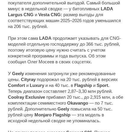
покупателя дополнительной выгодой. Самый большой
минус в недельной сводке — у битопливных
LADA
Largus CNG
и
Vesta CNG:
размер выгоды для
соответствующих машин 2025–2026 годов уменьшился
на 206 тыс. рублей.
При этом сама
LADA
продолжает указывать для CNG-
моделей отдельную господдержку до 366 тыс. рублей,
поэтому итоговую цену нужно считать с учетом
конкретной программы и года выпуска. Об этом
сообщил Олег Мосеев в своих соцсетях.
У
Geely
изменения затронули уже рекомендованные
цены.
Cityray
подорожал на 20 тыс. рублей в версиях
Comfort
и
Luxury
и на 40 тыс. в
Flagship
и
Sport.
Теперь диапазон составляет 2,87–3,30 млн рублей.
Coolray Exclusive
прибавил 20 тыс., до 2,915 млн, а обе
комплектации семиместного
Okavango
— по 7 тыс.
рублей. Дополнительно
Geely
повысила на 50 тыс.
рублей цену
Monjaro Flagship
— эта модель в
исходной недельной сводке не упоминалась.