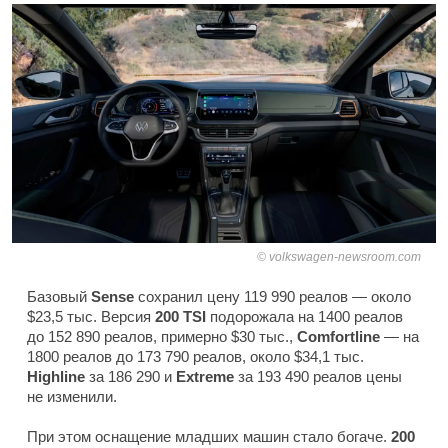
volkswagen-newsroom.com
Базовый
Sense
сохранил цену 119 990 реалов — около
$23,5 тыс. Версия
200 TSI
подорожала на 1400 реалов
до 152 890 реалов, примерно $30 тыс.,
Comfortline
— на
1800 реалов до 173 790 реалов, около $34,1 тыс.
Highline
за 186 290 и
Extreme
за 193 490 реалов цены
не изменили.
При этом оснащение младших машин стало богаче.
200