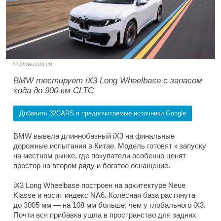
bmw.com.cn
BMW тестирует iX3 Long Wheelbase с запасом
хода до 900 км CLTC
Добавить 32CARS в предпочитаемые источники Google
BMW вывела длиннобазный iX3 на финальные
дорожные испытания в Китае. Модель готовят к запуску
на местном рынке, где покупатели особенно ценят
простор на втором ряду и богатое оснащение.
iX3 Long Wheelbase построен на архитектуре Neue
Klasse и носит индекс NA6. Колёсная база растянута
до 3005 мм — на 108 мм больше, чем у глобального iX3.
Почти вся прибавка ушла в пространство для задних