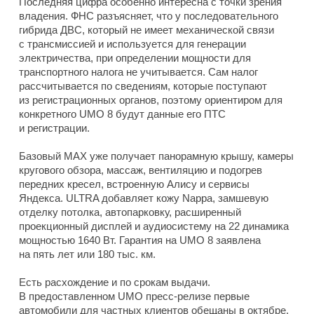
Последняя цифра особенно интересна с точки зрения
владения. ФНС разъясняет, что у последовательного
гибрида ДВС, который не имеет механической связи
с трансмиссией и используется для генерации
электричества, при определении мощности для
транспортного налога не учитывается. Сам налог
рассчитывается по сведениям, которые поступают
из регистрационных органов, поэтому ориентиром для
конкретного UMO 8 будут данные его ПТС
и регистрации.
Базовый MAX уже получает панорамную крышу, камеры
кругового обзора, массаж, вентиляцию и подогрев
передних кресел, встроенную Алису и сервисы
Яндекса. ULTRA добавляет кожу Nappa, замшевую
отделку потолка, автопарковку, расширенный
проекционный дисплей и аудиосистему на 22 динамика
мощностью 1640 Вт. Гарантия на UMO 8 заявлена
на пять лет или 180 тыс. км.
Есть расхождение и по срокам выдачи.
В предоставленном UMO пресс-релизе первые
автомобили для частных клиентов обещаны в октябре,