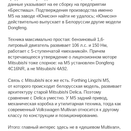
данные указывают на ее сборку на предприятии
«Брестмаш». Подтверждения производства именно
M5 на заводе «Юнисон» найти не удалось; «Юнисон»
действительно выпускает в Белоруссии другие модели
Dongfeng.
Техника максимально простая: бензиновый 1,6-
литровый двигатель развивает 106 л.с. и 150 Нм,
работает с 5-ступенчатой «механикой». Причем
встречающееся утверждение о лицензионном моторе
Mitsubishi тоже спорное: на M5 установлен Dongfeng
4C16NR, а не Mitsubishi 4A92.
Связь с Mitsubishi все же есть. Forthing Lingzhi M5,
от которого происходит белорусская модель, развивает
архитектуру старой Mitsubishi Delica. Поэтому
сравнение с Delica уместно. У M5 задний привод,
механическая коробка и утилитарная техника, тогда как
современный Volkswagen Multivan относится к другому
классу по конструкции и позиционированию.
Итого: главный интерес здесь не в «дешевом Multivan»,