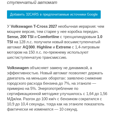
ступенчатый автомат
Добавить 32CARS в предпочитаемые источники Google
У
Volkswagen T-Cross 2027
необычная иерархия: чем
мощнее версия, тем старее у нее коробка передач.
Sense, 200 TSI
и
Comfortline
с трехцилиндровым
1.0
TSI
на 128 л.с. получили новый восьмиступенчатый
автомат
AQ300
.
Highline
и
Extreme
с 1,4-литровым
мотором на 150 л.с. по-прежнему используют
шестиступенчатую трансмиссию.
Volkswagen
объясняет замену не динамикой, а
эффективностью. Новый автомат позволяет держать
двигатель на меньших оборотах: заявлено снижение
городского расхода бензина до 7%, на этаноле —
примерно на 5%. Энергопотребление по
сертификационной методике улучшилось с 1,64 до 1,56
МДж/км. Разгон до 100 км/ч с бензином сократился с
10,9 до 10,4 секунды, тогда как на этаноле показатель
фактически не изменился — 10 секунд.