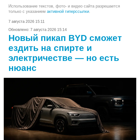
Использование текстов, фото- и видео сайта разрешается
только с указанием
активной гиперссылки
.
7 августа 2026 15:11
Обновлено:
7 августа 2026 15:14
Новый пикап BYD сможет
ездить на спирте и
электричестве — но есть
нюанс