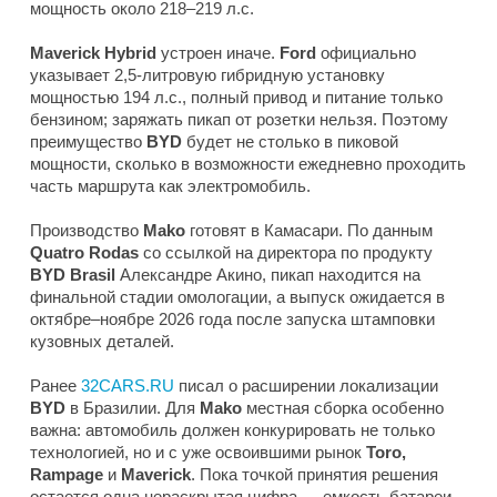
мощность около 218–219 л.с.
Maverick Hybrid
устроен иначе.
Ford
официально
указывает 2,5-литровую гибридную установку
мощностью 194 л.с., полный привод и питание только
бензином; заряжать пикап от розетки нельзя. Поэтому
преимущество
BYD
будет не столько в пиковой
мощности, сколько в возможности ежедневно проходить
часть маршрута как электромобиль.
Производство
Mako
готовят в Камасари. По данным
Quatro Rodas
со ссылкой на директора по продукту
BYD Brasil
Александре Акино, пикап находится на
финальной стадии омологации, а выпуск ожидается в
октябре–ноябре 2026 года после запуска штамповки
кузовных деталей.
Ранее
32CARS.RU
писал о расширении локализации
BYD
в Бразилии. Для
Mako
местная сборка особенно
важна: автомобиль должен конкурировать не только
технологией, но и с уже освоившими рынок
Toro,
Rampage
и
Maverick
. Пока точкой принятия решения
остается одна нераскрытая цифра — емкость батареи