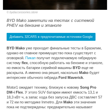
bydaccessories.store
BYD Mako заметили на тестах с системой
PHEV на бензине и этаноле
Добавить 32CARS в предпочитаемые источники Google
BYD Mako
уже проходит финальные тесты в Бразилии,
однако ее главное преимущество пока существует с
оговоркой.
Пикап
получит подключаемую гибридную
систему
flex
, способную работать на бензине и этаноле,
но емкость батареи серийной машины
BYD
еще не
раскрыла. А именно она решит, насколько
Mako
будет
интереснее обычного гибрида
Ford Maverick
.
Motor1
ожидает технику, близкую к новому
Song Pro
DM-i Flex
. У этого SUV батареи имеют емкость 13,1 и
18,3 кВт·ч, а запас хода без запуска ДВС составляет 57
и 72 км по методике Inmetro. Для
Mako
эти значения
пока не подтверждены: предварительно называют