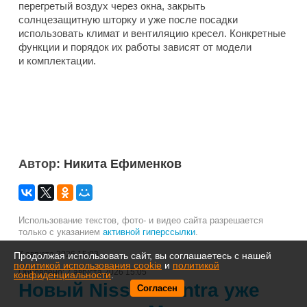
перегретый воздух через окна, закрыть
солнцезащитную шторку и уже после посадки
использовать климат и вентиляцию кресел. Конкретные
функции и порядок их работы зависят от модели
и комплектации.
Автор:
Никита Ефименков
Использование текстов, фото- и видео сайта разрешается
только с указанием
активной гиперссылки
.
7 августа 2026 15:03
Продолжая использовать сайт, вы соглашаетесь с нашей
политикой использования cookie
и
политикой
Обновлено:
7 августа 2026 15:05
конфиденциальности
.
Новый Nissan Sentra уже
Согласен