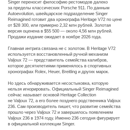
Singer переносит философию рестомодов далеко
за пределы классических Porsche 911. По данным
Autoevolution, швейцарское подразделение Singer
Reimagined готовит два хронографа Heritage V72 по цене
от $28 300, или примерно 2,32 млн рублей. Золотая
версия оценена в $55 500 — около 4,56 млн рублей.
Продажи издание ожидает в ноябре 2026 года.
Главная интрига связана не с золотом. В Heritage V72
используется восстановленный ручной механизм
Valjoux 72 — представитель семейства калибров,
которое десятилетиями применялось в спортивных
хронографах Rolex, Heuer, Breitling и других марок.
Но здесь обнаруживается несостыковка, которую
нельзя игнорировать. Официальный Singer Reimagined
сейчас называет основой Heritage Collection
не Valjoux 72, а его более позднего родственника Valjoux
236. Сам производитель пишет, что развитие семейства
прошло через Valjoux 72 и завершилось появлением
Valjoux 236 в 1974 году. Именно 236 сегодня фигурирует
в официальной коллекции Singer.