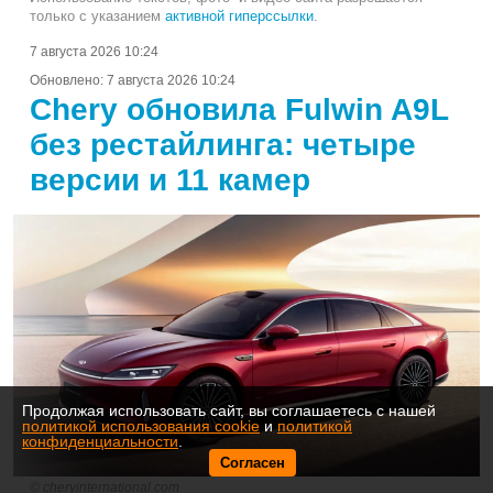
только с указанием
активной гиперссылки
.
7 августа 2026 10:24
Обновлено:
7 августа 2026 10:24
Chery обновила Fulwin A9L
без рестайлинга: четыре
версии и 11 камер
Продолжая использовать сайт, вы соглашаетесь с нашей
политикой использования cookie
и
политикой
конфиденциальности
.
Согласен
cheryinternational.com