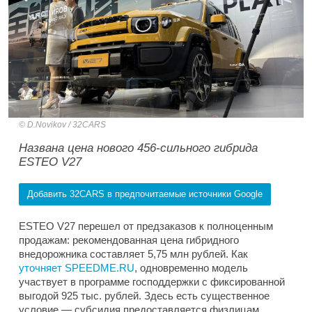
D.Novikov / 32CARS
Названа цена нового 456-сильного гибрида
ESTEO V27
Добавить 32CARS в предпочитаемые источники Google
ESTEO V27 перешел от предзаказов к полноценным
продажам: рекомендованная цена гибридного
внедорожника составляет 5,75 млн рублей. Как
уточняет SPEEDME.RU
, одновременно модель
участвует в программе господдержки с фиксированной
выгодой 925 тыс. рублей. Здесь есть существенное
условие — субсидия предоставляется физлицам