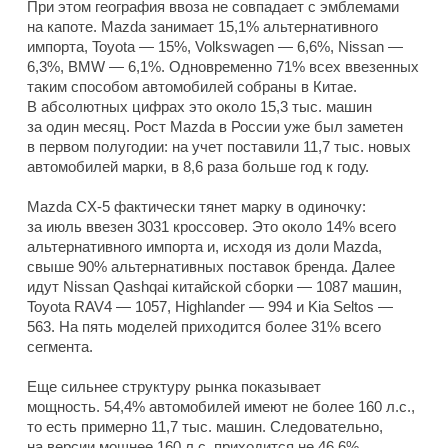
При этом география ввоза не совпадает с эмблемами
на капоте. Mazda занимает 15,1% альтернативного
импорта, Toyota — 15%, Volkswagen — 6,6%, Nissan —
6,3%, BMW — 6,1%. Одновременно 71% всех ввезенных
таким способом автомобилей собраны в Китае.
В абсолютных цифрах это около 15,3 тыс. машин
за один месяц. Рост Mazda в России уже был заметен
в первом полугодии: на учет поставили 11,7 тыс. новых
автомобилей марки, в 8,6 раза больше год к году.
Mazda CX-5 фактически тянет марку в одиночку:
за июль ввезен 3031 кроссовер. Это около 14% всего
альтернативного импорта и, исходя из доли Mazda,
свыше 90% альтернативных поставок бренда. Далее
идут Nissan Qashqai китайской сборки — 1087 машин,
Toyota RAV4 — 1057, Highlander — 994 и Kia Seltos —
563. На пять моделей приходится более 31% всего
сегмента.
Еще сильнее структуру рынка показывает
мощность. 54,4% автомобилей имеют не более 160 л.с.,
то есть примерно 11,7 тыс. машин. Следовательно,
на версии мощнее 160 л.с. приходится не 46,6%,