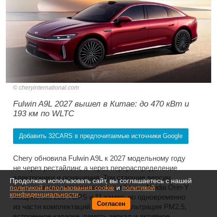
cheryinternational.com
Fulwin A9L 2027 вышел в Китае: до 470 кВт и
193 км по WLTC
Добавить 32CARS в предпочитаемые источники Google
Chery обновила Fulwin A9L к 2027 модельному году
не через рестайлинг, а через перераспределение
электроники и оснащения. Три старшие версии
Продолжая использовать сайт, вы соглашаетесь с нашей
получили вычислительную платформу Nvidia Orin-Y
политикой использования cookie
и
политикой
конфиденциальности
.
мощностью 200 TOPS и 11 камер, но одновременно
Согласен
из части комплектаций исчезли фильтрация PM2.5,
встроенное караоке, память зеркал и активное