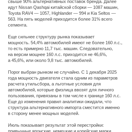
свыше 90% альтернативных поставок бренда. Далее
идут Nissan Qashqai китайской сборки — 1087 машин,
Toyota RAV4 — 1057, Highlander — 994 и Kia Seltos —
563. На пять моделей приходится более 31% всего
сегмента.
Еще сильнее структуру рынка показывает
мощность. 54,4% автомобилей имеют не более 160 л.с.,
то есть примерно 11,7 тыс. машин. Следовательно,
на версии мощнее 160 л.с. приходится не 46,6%,
а 45,6%, или около 9,8 тыс. автомобилей.
Порог выбран рынком не случайно. С 1 декабря 2025
года мощность двигателя стала одним из параметров
расчета утильсбора, а льготные условия для
автомобилей, которые физлица ввозят для личного
пользования, привязаны в том числе к границе 160 л.с.
Еще до изменения правил аналитики ожидали, что
структура альтернативного импорта сместится именно
в сторону менее мощных моделей.
Июль показывает результат этой перестройки:
привычные японские, немецкие и корейские марки