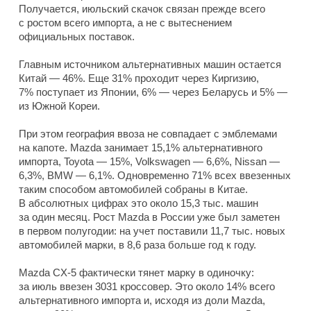
Получается, июльский скачок связан прежде всего
с ростом всего импорта, а не с вытеснением
официальных поставок.
Главным источником альтернативных машин остается
Китай — 46%. Еще 31% проходит через Киргизию,
7% поступает из Японии, 6% — через Беларусь и 5% —
из Южной Кореи.
При этом география ввоза не совпадает с эмблемами
на капоте. Mazda занимает 15,1% альтернативного
импорта, Toyota — 15%, Volkswagen — 6,6%, Nissan —
6,3%, BMW — 6,1%. Одновременно 71% всех ввезенных
таким способом автомобилей собраны в Китае.
В абсолютных цифрах это около 15,3 тыс. машин
за один месяц. Рост Mazda в России уже был заметен
в первом полугодии: на учет поставили 11,7 тыс. новых
автомобилей марки, в 8,6 раза больше год к году.
Mazda CX-5 фактически тянет марку в одиночку:
за июль ввезен 3031 кроссовер. Это около 14% всего
альтернативного импорта и, исходя из доли Mazda,