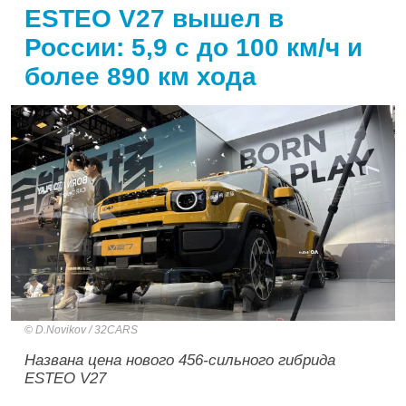
ESTEO V27 вышел в
России: 5,9 с до 100 км/ч и
более 890 км хода
D.Novikov / 32CARS
Названа цена нового 456-сильного гибрида
ESTEO V27