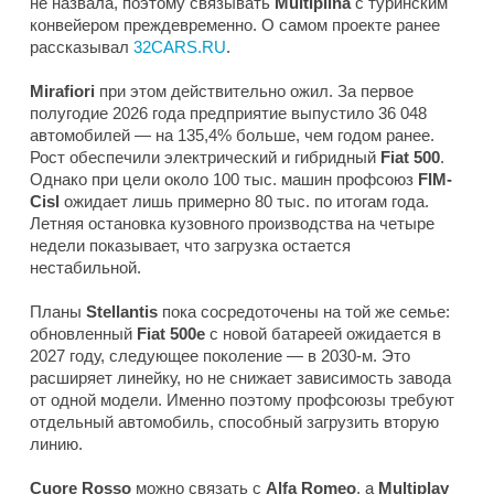
не назвала, поэтому связывать
Multiplina
с туринским
конвейером преждевременно. О самом проекте ранее
рассказывал
32CARS.RU
.
Mirafiori
при этом действительно ожил. За первое
полугодие 2026 года предприятие выпустило 36 048
автомобилей — на 135,4% больше, чем годом ранее.
Рост обеспечили электрический и гибридный
Fiat 500
.
Однако при цели около 100 тыс. машин профсоюз
FIM-
Cisl
ожидает лишь примерно 80 тыс. по итогам года.
Летняя остановка кузовного производства на четыре
недели показывает, что загрузка остается
нестабильной.
Планы
Stellantis
пока сосредоточены на той же семье:
обновленный
Fiat 500e
с новой батареей ожидается в
2027 году, следующее поколение — в 2030-м. Это
расширяет линейку, но не снижает зависимость завода
от одной модели. Именно поэтому профсоюзы требуют
отдельный автомобиль, способный загрузить вторую
линию.
Cuore Rosso
можно связать с
Alfa Romeo
, а
Multiplay