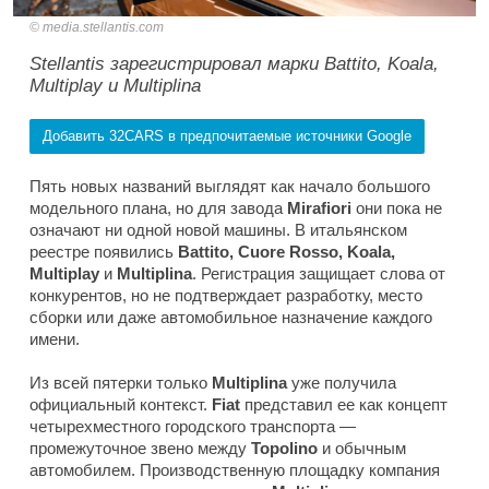
media.stellantis.com
Stellantis зарегистрировал марки Battito, Koala,
Multiplay и Multiplina
Добавить 32CARS в предпочитаемые источники Google
Пять новых названий выглядят как начало большого
модельного плана, но для завода
Mirafiori
они пока не
означают ни одной новой машины. В итальянском
реестре появились
Battito, Cuore Rosso, Koala,
Multiplay
и
Multiplina
. Регистрация защищает слова от
конкурентов, но не подтверждает разработку, место
сборки или даже автомобильное назначение каждого
имени.
Из всей пятерки только
Multiplina
уже получила
официальный контекст.
Fiat
представил ее как концепт
четырехместного городского транспорта —
промежуточное звено между
Topolino
и обычным
автомобилем. Производственную площадку компания