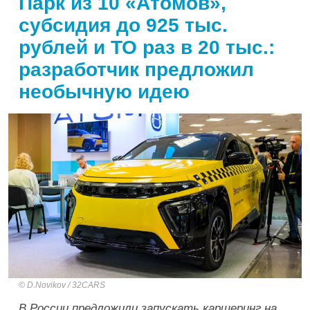
Парк из 10 «Атомов»,
субсидия до 925 тыс.
рублей и ТО раз в 20 тыс.:
разработчик предложил
необычную идею
D.Novikov / 32CARS
В России предложили запускать каршеринг на