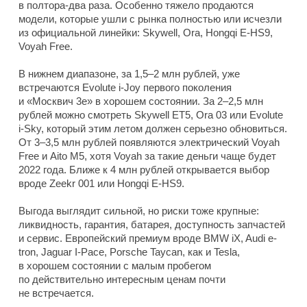
в полтора-два раза. Особенно тяжело продаются
модели, которые ушли с рынка полностью или исчезли
из официальной линейки: Skywell, Ora, Hongqi E-HS9,
Voyah Free.
В нижнем диапазоне, за 1,5–2 млн рублей, уже
встречаются Evolute i-Joy первого поколения
и «Москвич 3е» в хорошем состоянии. За 2–2,5 млн
рублей можно смотреть Skywell ET5, Ora 03 или Evolute
i-Sky, который этим летом должен серьезно обновиться.
От 3–3,5 млн рублей появляются электрический Voyah
Free и Aito M5, хотя Voyah за такие деньги чаще будет
2022 года. Ближе к 4 млн рублей открывается выбор
вроде Zeekr 001 или Hongqi E-HS9.
Выгода выглядит сильной, но риски тоже крупные:
ликвидность, гарантия, батарея, доступность запчастей
и сервис. Европейский премиум вроде BMW iX, Audi e-
tron, Jaguar I-Pace, Porsche Taycan, как и Tesla,
в хорошем состоянии с малым пробегом
по действительно интересным ценам почти
не встречается.