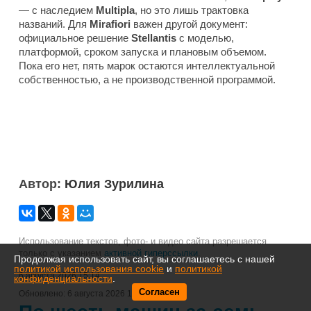
— с наследием
Multipla
, но это лишь трактовка
названий. Для
Mirafiori
важен другой документ:
официальное решение
Stellantis
с моделью,
платформой, сроком запуска и плановым объемом.
Пока его нет, пять марок остаются интеллектуальной
собственностью, а не производственной программой.
Автор:
Юлия Зурилина
Использование текстов, фото- и видео сайта разрешается
только с указанием
активной гиперссылки
.
Продолжая использовать сайт, вы соглашаетесь с нашей
политикой использования cookie
и
политикой
6 августа 2026 15:14
конфиденциальности
.
Согласен
Обновлено:
6 августа 2026 15:14