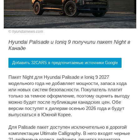
hyundainews.com
Hyundai Palisade и Ioniq 9 получили пакет Night в
Канаде
Добавить 32CARS в предпочитаемые источники Google
Пакет Night для Hyundai Palisade и Ioniq 9 2027
модельного года не добавляет мощности, запаса хода
или новых систем безопасности. Покупатель платит
только за темное оформление, поэтому оценить выгоду
можно будет после публикации канадских цен. Обе
версии поступят к дилерам осенью 2026 года и будут
выпускаться в Южной Корее.
Для Palisade пакет доступен исключительно в дорогой
комплектации Ultimate Calligraphy. В него входят черные
21-дюймовые колеса, рейлинги, решетка радиатора,