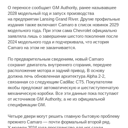
О переносе сообщает GM Authority, ранее называвшее
2028 модельный год и запуск производства
на предприятии Lansing Grand River. Другие профильные
издания также включают Camaro в список новинок 2029
модельного года. При этом сама Chevrolet официально
заявляла лишь о завершении шестого поколения после
2024 модельного года и подчеркивала, что история
Camaro на этом не заканчивается.
По предварительным сведениям, новый Camaro
сохранит двигатель внутреннего сгорания, переднее
расположение мотора и задний привод. В основу
должна лечь обновленная архитектура Alpha 2-2,
связанная со следующим Cadillac CT5. Покупателям
якобы предложат автоматическую и шестиступенчатую
механическую коробки. Все эти данные пока поступают
от источников GM Authority, а не из официальной
спецификации GM.
Четыре двери могут решить главную бытовую проблему
прежнего Camaro — почти формальный второй ряд.
У модели 2024 года пространство для ног сзади