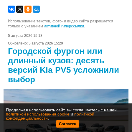
Использование текстов, фото- и видео сайта разрешается
только с указанием
активной гиперссылки
.
5 августа 2026 15:18
Обновлено:
5 августа 2026 15:29
Городской фургон или
длинный кузов: десять
версий Kia PV5 усложнили
выбор
Продолжая использовать сайт, вы соглашаетесь с нашей
политикой использования cookie
и
политикой
конфиденциальности
.
Согласен