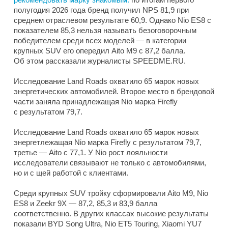
полугодия 2026 года бренд получил NPS 81,9 при
среднем отраслевом результате 60,9. Однако Nio ES8 с
показателем 85,3 нельзя называть безоговорочным
победителем среди всех моделей — в категории
крупных SUV его опередил Aito M9 с 87,2 балла.
Об этом рассказали журналисты SPEEDME.RU.
Исследование Land Roads охватило 65 марок новых
энергетических автомобилей. Второе место в брендовой
части заняла принадлежащая Nio марка Firefly
с результатом 79,7.
Исследование Land Roads охватило 65 марок новых
энергетлежащая Nio марка Firefly с результатом 79,7,
третье — Aito с 77,1. У Nio рост лояльности
исследователи связывают не только с автомобилями,
но и с щей работой с клиентами.
Среди крупных SUV тройку сформировали Aito M9, Nio
ES8 и Zeekr 9X — 87,2, 85,3 и 83,9 балла
соответственно. В других классах высокие результаты
показали BYD Song Ultra, Nio ET5 Touring, Xiaomi YU7