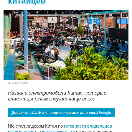
китайцев
D.Novikov
Назвали электромобили Китая, которые
владельцы рекомендуют чаще всего
Добавить 32CARS в предпочитаемые источники Google
Nio стал лидером Китая по
готовности владельцев
рекомендовать марку знакомым:
по итогам первого