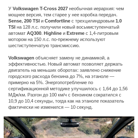
У
Volkswagen T-Cross 2027
необычная иерархия: чем
мощнее версия, тем старее у нее коробка передач.
Sense, 200 TSI
и
Comfortline
с трехцилиндровым
1.0
TSI
на 128 л.с. получили новый восьмиступенчатый
автомат
AQ300
.
Highline
и
Extreme
с 1,4-литровым
мотором на 150 л.с. по-прежнему используют
шестиступенчатую трансмиссию.
Volkswagen
объясняет замену не динамикой, а
эффективностью. Новый автомат позволяет держать
двигатель на меньших оборотах: заявлено снижение
городского расхода бензина до 7%, на этаноле —
примерно на 5%. Энергопотребление по
сертификационной методике улучшилось с 1,64 до 1,56
МДж/км. Разгон до 100 км/ч с бензином сократился с
10,9 до 10,4 секунды, тогда как на этаноле показатель
фактически не изменился — 10 секунд.