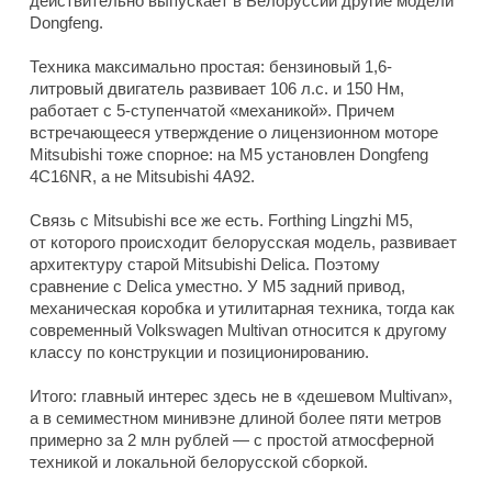
действительно выпускает в Белоруссии другие модели
Dongfeng.
Техника максимально простая: бензиновый 1,6-
литровый двигатель развивает 106 л.с. и 150 Нм,
работает с 5-ступенчатой «механикой». Причем
встречающееся утверждение о лицензионном моторе
Mitsubishi тоже спорное: на M5 установлен Dongfeng
4C16NR, а не Mitsubishi 4A92.
Связь с Mitsubishi все же есть. Forthing Lingzhi M5,
от которого происходит белорусская модель, развивает
архитектуру старой Mitsubishi Delica. Поэтому
сравнение с Delica уместно. У M5 задний привод,
механическая коробка и утилитарная техника, тогда как
современный Volkswagen Multivan относится к другому
классу по конструкции и позиционированию.
Итого: главный интерес здесь не в «дешевом Multivan»,
а в семиместном минивэне длиной более пяти метров
примерно за 2 млн рублей — с простой атмосферной
техникой и локальной белорусской сборкой.