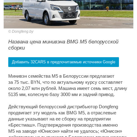
Dongfeng.by
Названа цена минивэна BMG M5 белорусской
сборки
Добавить 32CARS в предпочитаемые источники Google
Минивэн семейства M5 в Белоруссии предлагают
за 75 тыс. BYN, что по актуальному курсу составляет
около 2,07 млн рублей. Машина имеет семь мест, длину
5135 мм, колесную базу 3000 мм и задний привод.
Действующий белорусский дистрибьютор Dongfeng
продвигает эту модель как BMG M5, а отраслевые
данные указывают на ее сборку на предприятии
«Брестмаш». Подтверждения производства именно
M5 на заводе «Юнисон» найти не удалось; «Юнисон»