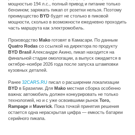
мощностью 194 л.с., полный привод и питание только
бензином; заряжать пикап от розетки нельзя. Поэтому
преимущество
BYD
будет не столько в пиковой
мощности, сколько в возможности ежедневно проходить
часть маршрута как электромобиль.
Производство
Mako
готовят в Камасари. По данным
Quatro Rodas
со ссылкой на директора по продукту
BYD Brasil
Александре Акино, пикап находится на
финальной стадии омологации, а выпуск ожидается в
октябре–ноябре 2026 года после запуска штамповки
кузовных деталей.
Ранее
32CARS.RU
писал о расширении локализации
BYD
в Бразилии. Для
Mako
местная сборка особенно
важна: автомобиль должен конкурировать не только
технологией, но и с уже освоившими рынок
Toro,
Rampage
и
Maverick
. Пока точкой принятия решения
остается одна нераскрытая цифра — емкость батареи
серийного пикапа.