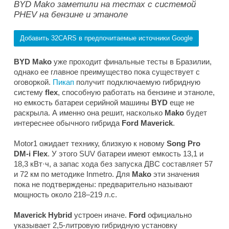
BYD Mako заметили на тестах с системой
PHEV на бензине и этаноле
Добавить 32CARS в предпочитаемые источники Google
BYD Mako
уже проходит финальные тесты в Бразилии,
однако ее главное преимущество пока существует с
оговоркой.
Пикап
получит подключаемую гибридную
систему
flex
, способную работать на бензине и этаноле,
но емкость батареи серийной машины
BYD
еще не
раскрыла. А именно она решит, насколько
Mako
будет
интереснее обычного гибрида
Ford Maverick
.
Motor1
ожидает технику, близкую к новому
Song Pro
DM-i Flex
. У этого SUV батареи имеют емкость 13,1 и
18,3 кВт·ч, а запас хода без запуска ДВС составляет 57
и 72 км по методике Inmetro. Для
Mako
эти значения
пока не подтверждены: предварительно называют
мощность около 218–219 л.с.
Maverick Hybrid
устроен иначе.
Ford
официально
указывает 2,5-литровую гибридную установку