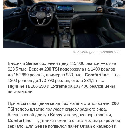
volkswagen-newsroom.com
Базовый
Sense
сохранил цену 119 990 реалов — около
$23,5 тыс. Версия
200 TSI
подорожала на 1400 реалов
до 152 890 реалов, примерно $30 тыс.,
Comfortline
— на
1800 реалов до 173 790 реалов, около $34,1 тыс.
Highline
за 186 290 и
Extreme
за 193 490 реалов цены
не изменили.
При этом оснащение младших машин стало богаче.
200
TSI
теперь штатно получает камеру заднего вида,
бесключевой доступ
Kessy
и передние парктроники,
Comfortline
— датчики дождя и света и электрохромное
зеркало. Для
Sense
появился пакет
Urban
с камерой и