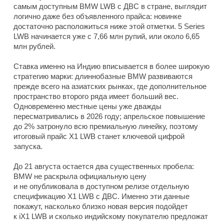
самым доступным BMW LWB с ДВС в стране, выглядит
логично даже без объявленного прайса: новинке
достаточно расположиться ниже этой отметки. 5 Series
LWB начинается уже с 7,66 млн рупий, или около 6,65
млн рублей.
Ставка именно на Индию вписывается в более широкую
стратегию марки: длиннобазные BMW развиваются
прежде всего на азиатских рынках, где дополнительное
пространство второго ряда имеет больший вес.
Одновременно местные цены уже дважды
пересматривались в 2026 году; апрельское повышение
до 2% затронуло всю премиальную линейку, поэтому
итоговый прайс X1 LWB станет ключевой цифрой
запуска.
До 21 августа остается два существенных пробела:
BMW не раскрыла официальную цену
и не опубликовала в доступном релизе отдельную
спецификацию X1 LWB с ДВС. Именно эти данные
покажут, насколько близко новая версия подойдет
к iX1 LWB и сколько индийскому покупателю предложат