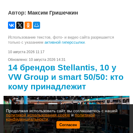
Автор:
Максим Гришечкин
Использование текстов, фото- и видео сайта разрешается
только с указанием
активной гиперссылки
.
10 августа 2026 11:17
Обновлено:
10 августа 2026 14:31
14 брендов Stellantis, 10 у
VW Group и smart 50/50: кто
кому принадлежит
Продолжая использовать сайт, вы соглашаетесь с нашей
политикой использования cookie
и
политикой
конфиденциальности
.
Согласен