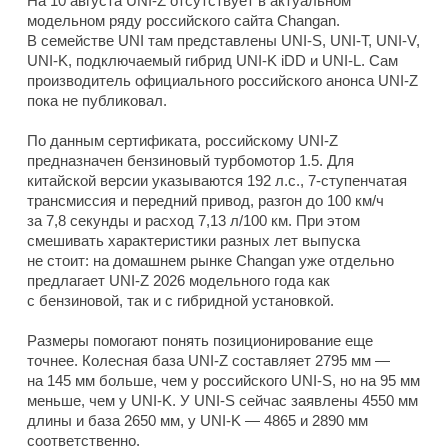
На 10 августа UNI-Z отсутствует в актуальном
модельном ряду российского сайта Changan.
В семействе UNI там представлены UNI-S, UNI-T, UNI-V,
UNI-K, подключаемый гибрид UNI-K iDD и UNI-L. Сам
производитель официального российского анонса UNI-Z
пока не публиковал.
По данным сертификата, российскому UNI-Z
предназначен бензиновый турбомотор 1.5. Для
китайской версии указываются 192 л.с., 7-ступенчатая
трансмиссия и передний привод, разгон до 100 км/ч
за 7,8 секунды и расход 7,13 л/100 км. При этом
смешивать характеристики разных лет выпуска
не стоит: на домашнем рынке Changan уже отдельно
предлагает UNI-Z 2026 модельного года как
с бензиновой, так и с гибридной установкой.
Размеры помогают понять позиционирование еще
точнее. Колесная база UNI-Z составляет 2795 мм —
на 145 мм больше, чем у российского UNI-S, но на 95 мм
меньше, чем у UNI-K. У UNI-S сейчас заявлены 4550 мм
длины и база 2650 мм, у UNI-K — 4865 и 2890 мм
соответственно.