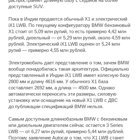
распространяет длинную базу с седанов на более
доступные SUV.
Пока в Индии продаются обычный X1 и электрический
iX1 LWB. По текущему конфигуратору BMW бензиновый
X1 стоит от 5,09 млн рупий, то есть примерно 4,42 млн
рублей, дизельный — от 5,29 млн рупий, около 4,59 млн
рублей. Электрический iX1 LWB оценен от 5,24 млн
рупий — примерно 4,55 млн рублей.
Электромобиль дает представление о том, зачем BMW
вообще понадобилась такая архитектура. Официально
представленный в Индии iX1 LWB имеет колесную базу
2800 мм и длину 4616 мм. У обычного X1 база
составляет 2692 мм, а длина — 4500 мм. Однако
автоматически переносить эти размеры, силовую
установку или оснащение на новый X1 LWB с ДВС
до публикации спецификаций BMW нельзя.
Самым доступным длиннобазным BMW с бензиновым
или дизельным двигателем сейчас остается 3 Series
LWB — от 6,27 млн рупий, примерно 5,44 млн рублей.
Поэтому заявление Autocar о том, что X1 LWB станет