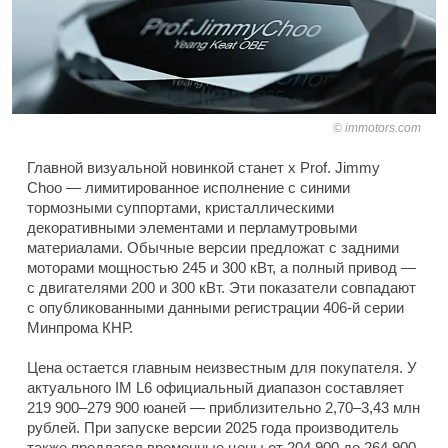
immotors.com
Главной визуальной новинкой станет x Prof. Jimmy
Choo — лимитированное исполнение с синими
тормозными суппортами, кристаллическими
декоративными элементами и перламутровыми
материалами. Обычные версии предложат с задними
моторами мощностью 245 и 300 кВт, а полный привод —
с двигателями 200 и 300 кВт. Эти показатели совпадают
с опубликованными данными регистрации 406-й серии
Минпрома КНР.
Цена остается главным неизвестным для покупателя. У
актуального IM L6 официальный диапазон составляет
219 900–279 900 юаней — приблизительно 2,70–3,43 млн
рублей. При запуске версии 2025 года производитель
также предлагал временные цены от 204 900 до 264 900