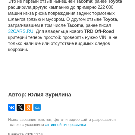
Это не первый отзыв нынешней
Tacoma
: ранее
Toyota
расширила другую кампанию до примерно 222 000
машин из-за риска повреждения задних тормозных
шлангов грязью и мусором. О другом отзыве
Toyota
,
затрагивавшем в том числе
Tacoma
, ранее писал
32CARS.RU
. Для владельца нового
TRD Off-Road
критерий теперь простой: проверять нужно VIN, а не
только наличие или отсутствие видимых следов
коррозии.
Автор:
Юлия Зурилина
Использование текстов, фото- и видео сайта разрешается
только с указанием
активной гиперссылки
.
8 августа 2026 13:58