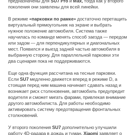
предназначены для
SU7 Pro
и
Max,
тогда как у второго
поколения они заявлены для всей линейки.
В режиме
«парковки по рамке»
достаточно перетащить
виртуальный прямоугольник на экране и выбрать
нужное положение автомобиля. Система также
научилась по команде менять способ заезда — передом
или задом — для перпендикулярных и диагональных
мест. Появился и выезд задней частью автомобиля в
выбранную сторону. Для параллельной парковки эти
два сценария пока не поддерживаются.
Еще одна функция рассчитана на тесные парковки.
Если
SU7
медленно движется вперед в режиме D, а
стоящая перед ним машина начинает сдавать назад и
возникает риск столкновения, автомобиль предупредит
водителя и сможет мигать фарами, привлекая внимание
другого автомобилиста. Для работы необходимо
активировать систему предотвращения фронтальных
столкновений.
У второго поколения
SU7
дополнительно улучшили
работу 4D-радара в дождь и туман.
Xiaomi
заявляет о