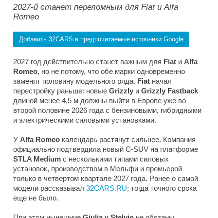
2027-й станет переломным для Fiat и Alfa
Romeo
Добавить 32CARS в предпочитаемые источники Google
2027 год действительно станет важным для
Fiat
и
Alfa
Romeo
, но не потому, что обе марки одновременно
заменят половину модельного ряда.
Fiat
начал
перестройку раньше: новые
Grizzly
и
Grizzly Fastback
длиной менее 4,5 м должны выйти в Европе уже во
второй половине 2026 года с бензиновыми, гибридными
и электрическими силовыми установками.
У
Alfa Romeo
календарь растянут сильнее. Компания
официально подтвердила новый C-SUV на платформе
STLA Medium
с несколькими типами силовых
установок, производством в Мельфи и премьерой
только в четвертом квартале 2027 года. Ранее о самой
модели рассказывал
32CARS.RU
; тогда точного срока
еще не было.
При этом нынешние
Giulia
и
Stelvio
не обязаны