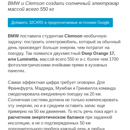
BMW и Clemson создали солнечный электрокар
массой всего 550 кг
Добавить 32CARS в предпочитаемые источники Google
BMW
поставила студентам
Clemson
необычную
задачу: построить электромобиль, который за обычный
день произведет больше энергии, чем потратит на
поездку. Так появился двухместный
Deep Orange 17,
или Luminetta
, массой всего 550 кг и с более чем 1700
фотоэлектрическими ячейками прямо в кузовных
панелях.
Самая эффектная цифра требует оговорки. Для
Франкфурта, Мадрида, Мумбаи и Гринвилла команда
смоделировала ежедневную поездку на 20 км.
Солнечная система должна не только компенсировать
эту энергию, но и в среднем оставить запас еще
примерно на 50 км движения. То есть речь пока идет о
расчетном энергетическом балансе
при заданной
инсоляции, а не о подтвержденных 50 км
дополнительного пробега каждый день в любых