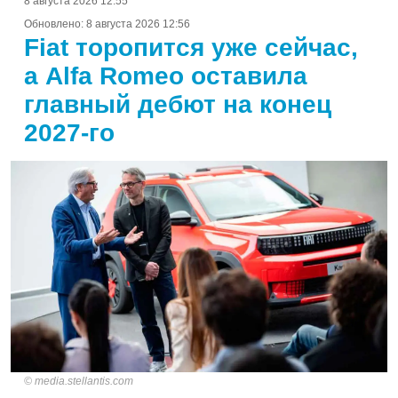
8 августа 2026 12:55
Обновлено:
8 августа 2026 12:56
Fiat торопится уже сейчас,
а Alfa Romeo оставила
главный дебют на конец
2027-го
media.stellantis.com