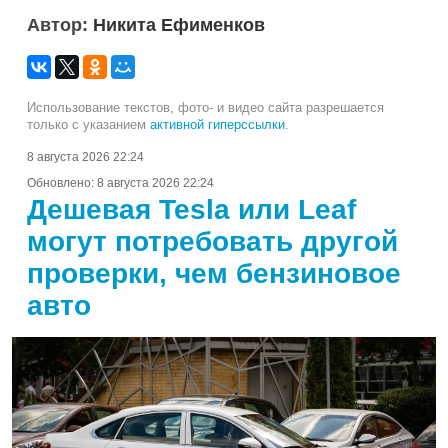
Автор:
Никита Ефименков
Использование текстов, фото- и видео сайта разрешается
только с указанием
активной гиперссылки
.
8 августа 2026 22:24
Обновлено:
8 августа 2026 22:24
Дешевая Tesla или Leaf
могут потребовать другой
проверки, чем бензиновое
авто