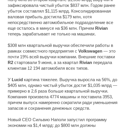
зафиксировала чистый убыток $837 млн. Годом ранее
убыток составлял $1,115 млрд. Консолидированная
валовая прибыль достигла $179 млн, хотя
непосредственно автомобильное подразделение все
еще осталось в минусе на $36 млн. Причем
Rivian
теперь зарабатывает не только на машинах.
$308 млн квартальной выручки обеспечили работы в
рамках совместного предприятия с
Volkswagen
— это
почти 19% всей выручки компании. Внешние поставки
R2
стартовали 9 июня, а за квартал
Rivian
передала
клиентам 12 194 автомобиля всех типов.
У
Lucid
картина тяжелее. Выручка выросла на 56%, до
$405 млн, однако чистый убыток достиг $1,035 млрд —
примерно в 2,6 раза больше квартальной выручки.
Компания произвела 4774 машины и поставила 3953,
причем выпуск намеренно сократили ради уменьшения
запасов и сохранения денежных средств.
Новый CEO Сильвио Наполи запустил программу
экономии на $1,4 млрд: до $800 млн должны