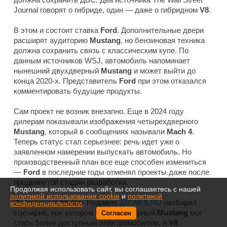
Journal
говорят о гибриде, один — даже о гибридном
V8
.
В этом и состоит ставка
Ford
. Дополнительные двери
расширят аудиторию
Mustang
, но бензиновая техника
должна сохранить связь с классическим купе. По
данным источников
WSJ
, автомобиль напоминает
нынешний двухдверный
Mustang
и может выйти до
конца 2020-х. Представитель
Ford
при этом отказался
комментировать будущие продукты.
Сам проект не возник внезапно. Еще в 2024 году
дилерам показывали изображения четырехдверного
Mustang
, который в сообщениях называли
Mach 4
.
Теперь статус стал серьезнее: речь идет уже о
заявленном намерении выпускать автомобиль. Но
производственный план все еще способен измениться
—
Ford
в последние годы отменял проекты даже после
продвинутой стадии разработки.
Продолжая использовать сайт, вы соглашаетесь с нашей
политикой использования cookie
и
политикой
Интересно и другое. Недавно
32CARS.RU
разбирал
конфиденциальности
.
сценарий, при котором четырехдверный
Mustang
мог
Согласен
стать более доступным электромобилем, а
V8