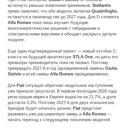
исчезнуть раньше появления преемников.
Stellantis
прямо заявляет, что обе модели, включая
Quadrifoglio
,
останутся в производстве до 2027 года. Для D-сегмента
Alfa Romeo
пока лишь изучает будущие
многоэнергетические решения с гибридными и
электрическими версиями и обещает раскрыть детали
позднее.
Еще один подтвержденный проект — новый хэтчбек C-
класса на будущей архитектуре
STLA One
, но даты его
премьеры производитель пока не назвал. Поэтому
превращать 2027-й в год одновременной замены
Giulia
,
Stelvio
и всей гаммы
Alfa Romeo
преждевременно.
Для
Fiat
ситуация обратная: модельное наступление
уже приносит результат. В первом полугодии 2026 года
регистрации марки в Европе выросли на 21,7%, а доля
достигла 3,3%. Поэтому 2027-й для двух итальянских
брендов будет означать разное:
Fiat
предстоит
развивать уже расширенную гамму, а
Alfa Romeo
—
начать переход к следующему поколению моделей.