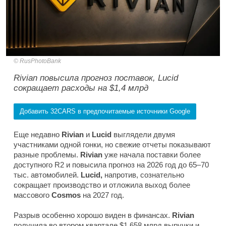
RusPhotoBank
Rivian повысила прогноз поставок, Lucid
сокращает расходы на $1,4 млрд
Добавить 32CARS в предпочитаемые источники Google
Еще недавно
Rivian
и
Lucid
выглядели двумя
участниками одной гонки, но свежие отчеты показывают
разные проблемы.
Rivian
уже начала поставки более
доступного R2 и повысила прогноз на 2026 год до 65–70
тыс. автомобилей.
Lucid,
напротив, сознательно
сокращает производство и отложила выход более
массового
Cosmos
на 2027 год.
Разрыв особенно хорошо виден в финансах.
Rivian
получила во втором квартале $1,658 млрд выручки и