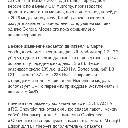
Chevrolet Trailblazer 2027 года станет переходной
версией: по данным GM Authority, производство
продлится всего три месяца, после чего завод перейдет
к 2028 модельному году. Такой график позволяет
ожидать заметного обновления следующей машины,
однако General Motors его пока официально
не анонсировала.
Важное изменение касается двигателя. В марте
сообщалось, что трехцилиндровый турбомотор 1.2 LBP
уберут, однако свежие данные это опровергают: агрегат
останется у переднеприводных LS и LT. Версия
развивает около 139 л.с. и 220 Нм. Более мощный 1.3
L3T — около 157 л.с. и 236 Нм — сохранится
с передним и полным приводом. Нынешняя модель
использует CVT с передним приводом и 9-ступенчатый
автомат с AWD.
Линейка по-прежнему включает версии LS, LT, ACTIV
и RS. Chevrolet при этом сильнее связал пакеты между
собой. Например, для LS комплекты Confidence
и Convenience теперь нужно заказывать вместе. Midnight
Edition для LT требует дополнительных пакетов,