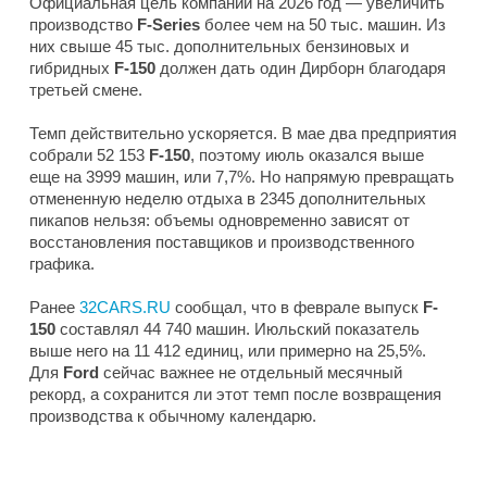
Официальная цель компании на 2026 год — увеличить
производство
F-Series
более чем на 50 тыс. машин. Из
них свыше 45 тыс. дополнительных бензиновых и
гибридных
F-150
должен дать один Дирборн благодаря
третьей смене.
Темп действительно ускоряется. В мае два предприятия
собрали 52 153
F-150
, поэтому июль оказался выше
еще на 3999 машин, или 7,7%. Но напрямую превращать
отмененную неделю отдыха в 2345 дополнительных
пикапов нельзя: объемы одновременно зависят от
восстановления поставщиков и производственного
графика.
Ранее
32CARS.RU
сообщал, что в феврале выпуск
F-
150
составлял 44 740 машин. Июльский показатель
выше него на 11 412 единиц, или примерно на 25,5%.
Для
Ford
сейчас важнее не отдельный месячный
рекорд, а сохранится ли этот темп после возвращения
производства к обычному календарю.