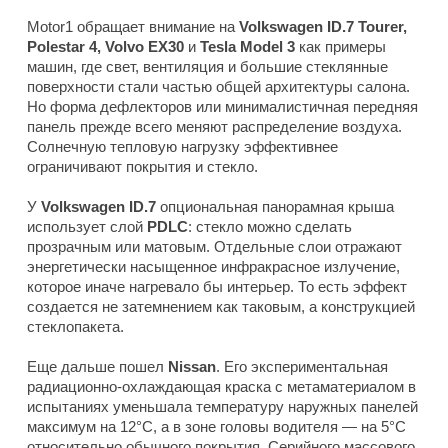
Motor1 обращает внимание на
Volkswagen ID.7 Tourer,
Polestar 4, Volvo EX30
и
Tesla Model 3
как примеры
машин, где свет, вентиляция и большие стеклянные
поверхности стали частью общей архитектуры салона.
Но форма дефлекторов или минималистичная передняя
панель прежде всего меняют распределение воздуха.
Солнечную тепловую нагрузку эффективнее
ограничивают покрытия и стекло.
У
Volkswagen ID.7
опциональная панорамная крыша
использует слой
PDLC
: стекло можно сделать
прозрачным или матовым. Отдельные слои отражают
энергетически насыщенное инфракрасное излучение,
которое иначе нагревало бы интерьер. То есть эффект
создается не затемнением как таковым, а конструкцией
стеклопакета.
Еще дальше пошел
Nissan
. Его экспериментальная
радиационно-охлаждающая краска с метаматериалом в
испытаниях уменьшала температуру наружных панелей
максимум на 12°C, а в зоне головы водителя — на 5°C
относительно обычного покрытия. Серийного массового