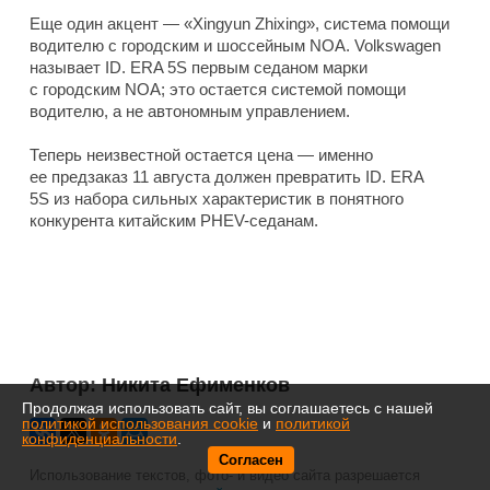
Еще один акцент — «Xingyun Zhixing», система помощи
водителю с городским и шоссейным NOA. Volkswagen
называет ID. ERA 5S первым седаном марки
с городским NOA; это остается системой помощи
водителю, а не автономным управлением.
Теперь неизвестной остается цена — именно
ее предзаказ 11 августа должен превратить ID. ERA
5S из набора сильных характеристик в понятного
конкурента китайским PHEV-седанам.
Автор:
Никита Ефименков
Продолжая использовать сайт, вы соглашаетесь с нашей
политикой использования cookie
и
политикой
конфиденциальности
.
Согласен
Использование текстов, фото- и видео сайта разрешается