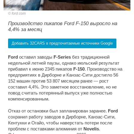
ford.com
Производство пикапов Ford F-150 выросло на
4,4% за месяц
Добавить 32CARS в предпочитаемые источники Google
Ford
оставил заводы
F-Series
без традиционной
недельной летней паузы, однако июльский результат
прибавил к июню 2345 пикапов
F-150
. Производство на
предприятиях в Дирборне и Канзас-Сити достигло 56
152 машин против 53 807 месяцем ранее — рост
составил 4,4%. Это заметное восстановление, но не
повод считать потерянный выпуск уже полностью
компенсированным.
Отказ от остановки был запланирован заранее.
Ford
сохранил работу заводов в Дирборне, Канзас-Сити,
Кентукки и Огайо, чтобы наверстать потери после
проблем с поставками алюминия от
Novelis
.