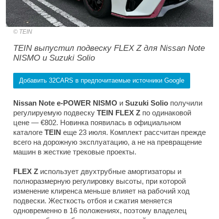
TEIN
TEIN выпустил подвеску FLEX Z для Nissan Note
NISMO и Suzuki Solio
Добавить 32CARS в предпочитаемые источники Google
Nissan Note e-POWER NISMO
и
Suzuki Solio
получили
регулируемую подвеску
TEIN
FLEX Z
по одинаковой
цене — €802. Новинка появилась в официальном
каталоге
TEIN
еще 23 июля. Комплект рассчитан прежде
всего на дорожную эксплуатацию, а не на превращение
машин в жесткие трековые проекты.
FLEX Z
использует двухтрубные амортизаторы и
полноразмерную регулировку высоты, при которой
изменение клиренса меньше влияет на рабочий ход
подвески. Жесткость отбоя и сжатия меняется
одновременно в 16 положениях, поэтому владелец