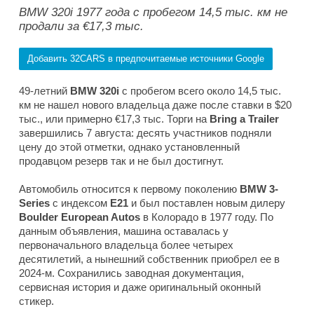
BMW 320i 1977 года с пробегом 14,5 тыс. км не
продали за €17,3 тыс.
Добавить 32CARS в предпочитаемые источники Google
49-летний
BMW 320i
с пробегом всего около 14,5 тыс.
км не нашел нового владельца даже после ставки в $20
тыс., или примерно €17,3 тыс. Торги на
Bring a Trailer
завершились 7 августа: десять участников подняли
цену до этой отметки, однако установленный
продавцом резерв так и не был достигнут.
Автомобиль относится к первому поколению
BMW 3-
Series
с индексом
E21
и был поставлен новым дилеру
Boulder European Autos
в Колорадо в 1977 году. По
данным объявления, машина оставалась у
первоначального владельца более четырех
десятилетий, а нынешний собственник приобрел ее в
2024-м. Сохранились заводная документация,
сервисная история и даже оригинальный оконный
стикер.