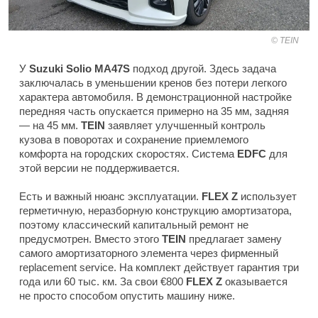
TEIN
У
Suzuki Solio MA47S
подход другой. Здесь задача
заключалась в уменьшении кренов без потери легкого
характера автомобиля. В демонстрационной настройке
передняя часть опускается примерно на 35 мм, задняя
— на 45 мм.
TEIN
заявляет улучшенный контроль
кузова в поворотах и сохранение приемлемого
комфорта на городских скоростях. Система
EDFC
для
этой версии не поддерживается.
Есть и важный нюанс эксплуатации.
FLEX Z
использует
герметичную, неразборную конструкцию амортизатора,
поэтому классический капитальный ремонт не
предусмотрен. Вместо этого
TEIN
предлагает замену
самого амортизаторного элемента через фирменный
replacement service. На комплект действует гарантия три
года или 60 тыс. км. За свои €800
FLEX Z
оказывается
не просто способом опустить машину ниже.