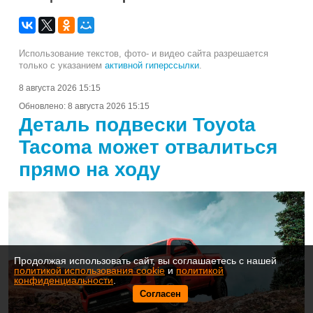
Использование текстов, фото- и видео сайта разрешается
только с указанием
активной гиперссылки
.
8 августа 2026 15:15
Обновлено:
8 августа 2026 15:15
Деталь подвески Toyota
Tacoma может отвалиться
прямо на ходу
Продолжая использовать сайт, вы соглашаетесь с нашей
политикой использования cookie
и
политикой
конфиденциальности
.
Согласен