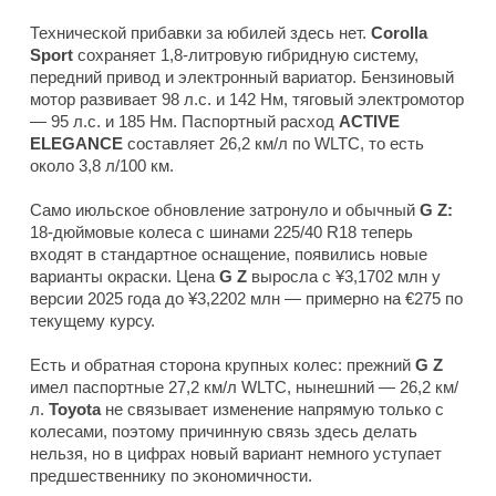
Технической прибавки за юбилей здесь нет.
Corolla
Sport
сохраняет 1,8-литровую гибридную систему,
передний привод и электронный вариатор. Бензиновый
мотор развивает 98 л.с. и 142 Нм, тяговый электромотор
— 95 л.с. и 185 Нм. Паспортный расход
ACTIVE
ELEGANCE
составляет 26,2 км/л по WLTC, то есть
около 3,8 л/100 км.
Само июльское обновление затронуло и обычный
G Z:
18-дюймовые колеса с шинами 225/40 R18 теперь
входят в стандартное оснащение, появились новые
варианты окраски. Цена
G Z
выросла с ¥3,1702 млн у
версии 2025 года до ¥3,2202 млн — примерно на €275 по
текущему курсу.
Есть и обратная сторона крупных колес: прежний
G Z
имел паспортные 27,2 км/л WLTC, нынешний — 26,2 км/
л.
Toyota
не связывает изменение напрямую только с
колесами, поэтому причинную связь здесь делать
нельзя, но в цифрах новый вариант немного уступает
предшественнику по экономичности.