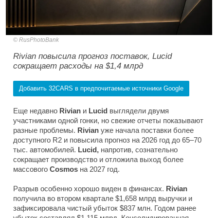
RusPhotoBank
Rivian повысила прогноз поставок, Lucid
сокращает расходы на $1,4 млрд
Добавить 32CARS в предпочитаемые источники Google
Еще недавно
Rivian
и
Lucid
выглядели двумя
участниками одной гонки, но свежие отчеты показывают
разные проблемы.
Rivian
уже начала поставки более
доступного R2 и повысила прогноз на 2026 год до 65–70
тыс. автомобилей.
Lucid,
напротив, сознательно
сокращает производство и отложила выход более
массового
Cosmos
на 2027 год.
Разрыв особенно хорошо виден в финансах.
Rivian
получила во втором квартале $1,658 млрд выручки и
зафиксировала чистый убыток $837 млн. Годом ранее
убыток составлял $1,115 млрд. Консолидированная