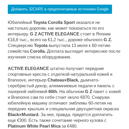
Добавить 32CARS в предпочитаемые источники Google
Юбилейный
Toyota Corolla Sport
оказался не
настолько дорогим, как может показаться по его
интерьеру.
G Z ACTIVE ELEGANCE
стоит в Японии
€18,8 тыс., всего на €1,2 тыс., дороже обычного
G Z.
Спецверсию
Toyota
выпустила 13 июля к 60-летию
семейства
Corolla.
Доплата выглядит интереснее после
изучения списка оборудования.
ACTIVE ELEGANCE
штатно получает передние
спортивные кресла с отделкой натуральной кожей и
Branoove, интерьер
Chateau×Black,
дымчато-
серебристый декор, алюминиевые педали и панель с
лазерной эмблемой
60th.
На обычном
G Z
пакет с кожей
и Branoove сам по себе стоит около €870. Снаружи
юбилейную машину отличают эмблемы 60-летия на
передних крыльях и специальная двухцветная окраска
Black×Mustard.
За нее, правда, придется доплатить
еще €300. Есть также сочетание черного кузова с
Platinum White Pearl Mica
за €480.