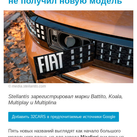
не получил новую модель
media.stellantis.com
Stellantis зарегистрировал марки Battito, Koala,
Multiplay и Multiplina
Добавить 32CARS в предпочитаемые источники Google
Пять новых названий выглядят как начало большого
модельного плана, но для завода
Mirafiori
они пока не