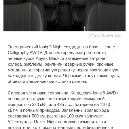
hyundainews.com
Электрический Ioniq 9 Night создадут на базе Ultimate
Calligraphy AWD+. Для него предусмотрен только
черный кузов Abyss Black, а затемнение затронет
колеса, эмблемы, рейлинги, дверные ручки, оконные
молдинги, декоративную решетку, переднюю защитную
накладку и отделку кормы. Черными станут также руль,
обивка и алюминиевые вставки салона.
Силовая установка сохранена. Канадский Ioniq 9 AWD+
оснащается двумя электромоторами суммарной
мощностью 320 кВт, или 435 л.с., батареей на 110,3
кВт·ч и полным приводом. Заявленный запас хода
составляет 500 км, разгон до 100 км/ч занимает
5,2 секунды. Пакет Night не должен изменить эти
показатели, хотя окончательные сертификационные