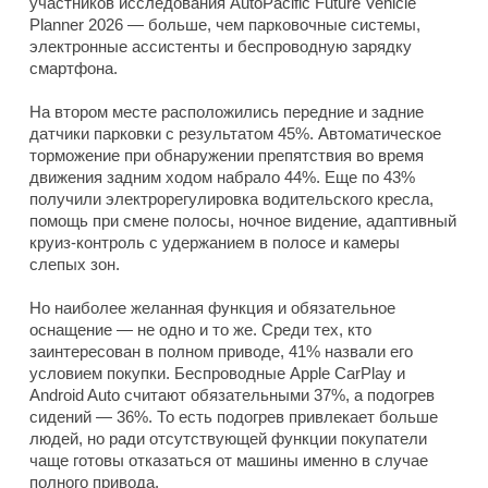
участников исследования AutoPacific Future Vehicle
Planner 2026 — больше, чем парковочные системы,
электронные ассистенты и беспроводную зарядку
смартфона.
На втором месте расположились передние и задние
датчики парковки с результатом 45%. Автоматическое
торможение при обнаружении препятствия во время
движения задним ходом набрало 44%. Еще по 43%
получили электрорегулировка водительского кресла,
помощь при смене полосы, ночное видение, адаптивный
круиз-контроль с удержанием в полосе и камеры
слепых зон.
Но наиболее желанная функция и обязательное
оснащение — не одно и то же. Среди тех, кто
заинтересован в полном приводе, 41% назвали его
условием покупки. Беспроводные Apple CarPlay и
Android Auto считают обязательными 37%, а подогрев
сидений — 36%. То есть подогрев привлекает больше
людей, но ради отсутствующей функции покупатели
чаще готовы отказаться от машины именно в случае
полного привода.