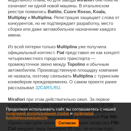
означают ни одной новой машины. В итальянском
реестре появились
Battito, Cuore Rosso, Koala,
Multiplay
и
Multiplina
. Регистрация защищает слова от
конкурентов, но не подтверждает разработку, место
сборки или даже автомобильное назначение каждого
имени.
Из всей пятерки только
Multiplina
уже получила
официальный контекст.
Fiat
представил ее как концепт
четырехместного городского транспорта —
промежуточное звено между
Topolino
и обычным
автомобилем. Производственную площадку компания
не назвала, поэтому связывать
Multiplina
с туринским
конвейером преждевременно. О самом проекте ранее
рассказывал
32CARS.RU
.
Mirafiori
при этом действительно ожил. За первое
полугодие 2026 года предприятие выпустило 36 048
Продолжая использовать сайт, вы соглашаетесь с нашей
автомобилей — на 135,4% больше, чем годом ранее.
политикой использования cookie
и
политикой
Рост обеспечили электрический и гибридный
Fiat 500
.
конфиденциальности
.
Однако при цели около 100 тыс. машин профсоюз
FIM-
Согласен
Cisl
ожидает лишь примерно 80 тыс. по итогам года.