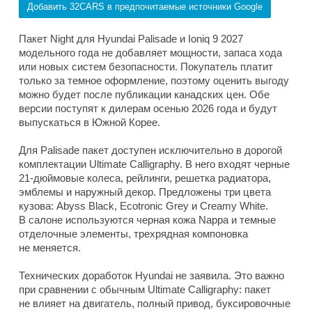
Добавить 32CARS в предпочитаемые источники Google
Пакет Night для Hyundai Palisade и Ioniq 9 2027
модельного года не добавляет мощности, запаса хода
или новых систем безопасности. Покупатель платит
только за темное оформление, поэтому оценить выгоду
можно будет после публикации канадских цен. Обе
версии поступят к дилерам осенью 2026 года и будут
выпускаться в Южной Корее.
Для Palisade пакет доступен исключительно в дорогой
комплектации Ultimate Calligraphy. В него входят черные
21-дюймовые колеса, рейлинги, решетка радиатора,
эмблемы и наружный декор. Предложены три цвета
кузова: Abyss Black, Ecotronic Grey и Creamy White.
В салоне используются черная кожа Nappa и темные
отделочные элементы, трехрядная компоновка
не меняется.
Технических доработок Hyundai не заявила. Это важно
при сравнении с обычным Ultimate Calligraphy: пакет
не влияет на двигатель, полный привод, буксировочные