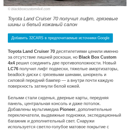
blackboxcustom4x4.com
Toyota Land Cruiser 70 получил лифт, грязевые
шины и белый кожаный салон
Добавить 32CARS в предпочитаемые источники Google
Toyota Land Cruiser 70
десятилетиями ценили именно
за отсутствие лишней роскоши, но
Black Box Custom
4x4
решил соединить две противоположности. Новый
LC76
получил лифт подвески, тяжелые амортизаторы,
beadlock-диски с грязевыми шинами, шноркель и
силовой передний бампер — а внутри почти каждую
поверхность затянули белой кожей.
Белыми стали сиденья, дверные карты, передняя
панель, центральная консоль и даже потолок.
Добавлены мультимедиа
Pioneer
, дополнительные
переключатели, выдвижные подножки, экспедиционный
багажник и дополнительный свет. Снаружи
используется светло-голубое матовое покрытие с