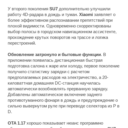
У второго поколения
SU7
дополнительно улучшили
работу 4D-радара в дождь и туман.
Xiaomi
заявляет о
более эффективном распознавании препятствий при
плохой видимости. Одновременно скорректированы
выбор полосы в городском навигационном ассистенте,
прохождение крутых поворотов на трассе и логика
перестроений.
Обновление затронуло и бытовые функции
. В
приложении появилась дистанционная быстрая
подготовка салона к жаре или холоду, первое поколение
получило статистику зарядки с расчетом
предполагаемых расходов на электричество, а 20-
киловаттная домашняя DC-станция научилась
автоматически возобновлять прерванную зарядку.
Добавлены автоматическое включение заднего
противотуманного фонаря в дождь и предупреждение о
сильно вывернутом руле при переводе селектора из P в
D.
OTA 1.17
хорошо показывает нюанс программно