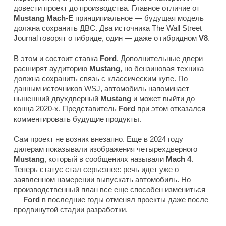
довести проект до производства. Главное отличие от
Mustang Mach-E
принципиальное — будущая модель
должна сохранить ДВС. Два источника
The Wall Street
Journal
говорят о гибриде, один — даже о гибридном
V8
.
В этом и состоит ставка
Ford
. Дополнительные двери
расширят аудиторию
Mustang
, но бензиновая техника
должна сохранить связь с классическим купе. По
данным источников
WSJ
, автомобиль напоминает
нынешний двухдверный
Mustang
и может выйти до
конца 2020-х. Представитель
Ford
при этом отказался
комментировать будущие продукты.
Сам проект не возник внезапно. Еще в 2024 году
дилерам показывали изображения четырехдверного
Mustang
, который в сообщениях называли
Mach 4
.
Теперь статус стал серьезнее: речь идет уже о
заявленном намерении выпускать автомобиль. Но
производственный план все еще способен измениться
—
Ford
в последние годы отменял проекты даже после
продвинутой стадии разработки.