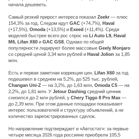
начала дешеветь.
Самый резкий прирост интереса показал
Zeekr
— плюс
154,3% за год. Следом идут
GAC
(+74,7%),
Haval
(+17,5%),
Omoda
(+13,5%) и
Exeed
(+11,4%). Среди
моделей быстрее всего рос спрос на
Li Auto L9, Haval
M6, Lifan X60
и
GAC GS8.
Однако по общей
популярности лидируют более массовые
Geely Monjaro
со средней ценой 3,34 млн рублей и
Haval Jolion
за 1,85
млн.
Есть и первая заметная коррекция цен.
Lifan X60
за год
подешевел в среднем на 5,2%, до 525 тыс. рублей,
Changan Uni-Z
— на 3,2%, до 1,63 млн,
Omoda C5
— на
2,2%, до 1,81 млн. У
Jetour Dashing
средний ценник
снизился до 2 млн рублей, у
Chery Tiggo 8 Pro Max
—
до 2,39 млн. При этом данные площадки показывают
интерес пользователей и структуру объявлений, а не
количество зарегистрированных сделок.
Но направление подтверждает и «Автостат»: за первые
четыре месяца 2026 года россияне приобрели 105,5