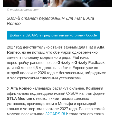
media.stellantis.com
2027-й станет переломным для Fiat и Alfa
Romeo
Добавить 32CARS в предпочитаемые источники Google
2027 год действительно станет важным для
Fiat
и
Alfa
Romeo
, но не потому, что обе марки одновременно
заменят половину модельного ряда.
Fiat
начал
перестройку раньше: новые
Grizzly
и
Grizzly Fastback
длиной менее 4,5 м должны выйти в Европе уже во
второй половине 2026 года с бензиновыми, гибридными
и электрическими силовыми установками.
У
Alfa Romeo
календарь растянут сильнее. Компания
официально подтвердила новый C-SUV на платформе
STLA Medium
с несколькими типами силовых
установок, производством в Мельфи и премьерой
только в четвертом квартале 2027 года. Ранее о самой
модели рассказывал
32CARS.RU
; тогда точного срока