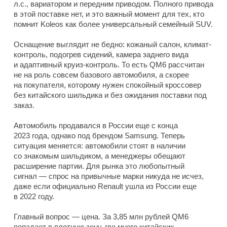
л.с., вариатором и передним приводом. Полного привода
в этой поставке нет, и это важный момент для тех, кто
помнит Koleos как более универсальный семейный SUV.
Оснащение выглядит не бедно: кожаный салон, климат-
контроль, подогрев сидений, камера заднего вида
и адаптивный круиз-контроль. То есть QM6 рассчитан
не на роль совсем базового автомобиля, а скорее
на покупателя, которому нужен спокойный кроссовер
без китайского шильдика и без ожидания поставки под
заказ.
Автомобиль продавался в России еще с конца
2023 года, однако под брендом Samsung. Теперь
ситуация меняется: автомобили стоят в наличии
со знакомым шильдиком, а менеджеры обещают
расширение партии. Для рынка это любопытный
сигнал — спрос на привычные марки никуда не исчез,
даже если официально Renault ушла из России еще
в 2022 году.
Главный вопрос — цена. За 3,85 млн рублей QM6
попадает в плотную зону, где много китайских