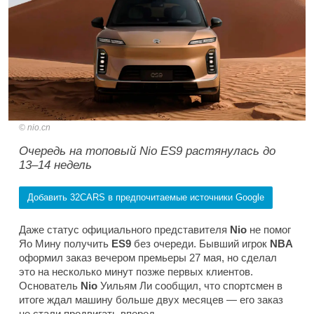
nio.cn
Очередь на топовый Nio ES9 растянулась до
13–14 недель
Добавить 32CARS в предпочитаемые источники Google
Даже статус официального представителя
Nio
не помог
Яо Мину получить
ES9
без очереди. Бывший игрок
NBA
оформил заказ вечером премьеры 27 мая, но сделал
это на несколько минут позже первых клиентов.
Основатель
Nio
Уильям Ли сообщил, что спортсмен в
итоге ждал машину больше двух месяцев — его заказ
не стали продвигать вперед.