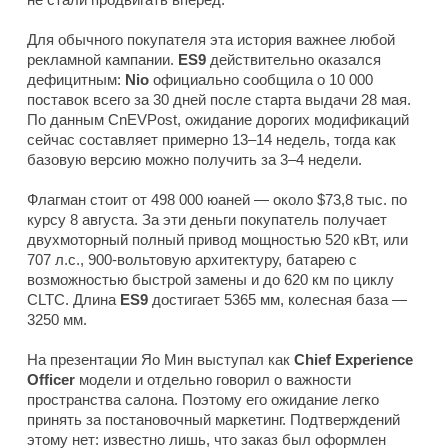
Для обычного покупателя эта история важнее любой
рекламной кампании.
ES9
действительно оказался
дефицитным:
Nio
официально сообщила о 10 000
поставок всего за 30 дней после старта выдачи 28 мая.
По данным
CnEVPost
, ожидание дорогих модификаций
сейчас составляет примерно 13–14 недель, тогда как
базовую версию можно получить за 3–4 недели.
Флагман стоит от 498 000 юаней — около $73,8 тыс. по
курсу 8 августа. За эти деньги покупатель получает
двухмоторный полный привод мощностью 520 кВт, или
707 л.с., 900-вольтовую архитектуру, батарею с
возможностью быстрой замены и до 620 км по циклу
CLTC. Длина
ES9
достигает 5365 мм, колесная база —
3250 мм.
На презентации Яо Мин выступал как
Chief Experience
Officer
модели и отдельно говорил о важности
пространства салона. Поэтому его ожидание легко
принять за постановочный маркетинг. Подтверждений
этому нет: известно лишь, что заказ был оформлен