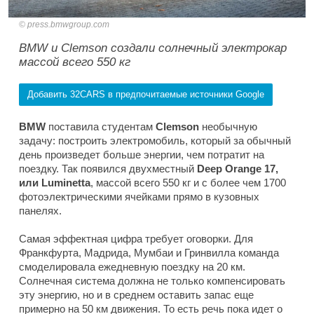
press.bmwgroup.com
BMW и Clemson создали солнечный электрокар
массой всего 550 кг
Добавить 32CARS в предпочитаемые источники Google
BMW
поставила студентам
Clemson
необычную
задачу: построить электромобиль, который за обычный
день произведет больше энергии, чем потратит на
поездку. Так появился двухместный
Deep Orange 17,
или Luminetta
, массой всего 550 кг и с более чем 1700
фотоэлектрическими ячейками прямо в кузовных
панелях.
Самая эффектная цифра требует оговорки. Для
Франкфурта, Мадрида, Мумбаи и Гринвилла команда
смоделировала ежедневную поездку на 20 км.
Солнечная система должна не только компенсировать
эту энергию, но и в среднем оставить запас еще
примерно на 50 км движения. То есть речь пока идет о