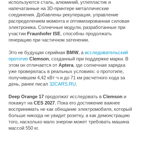
используются сталь, алюминий, углепластик и
напечатанные на 3D-принтере металлические
соединения. Добавлены рекуперация, управление
распределением момента и оптимизированная силовая
электроника. Солнечные модули, разработанные при
участии
Fraunhofer ISE
, способны продолжать
генерацию при частичном затенении.
Это не будущая серийная
BMW
, а
исследовательский
прототип
Clemson
, созданный при поддержке марки. В
этом он отличается от
Aptera
, где солнечная зарядка
уже проверялась в реальных условиях: о прототипе,
получившем 4,42 кВт·ч и до 71 км расчетного хода за
день, ранее писал
32CARS.RU
.
Deep Orange 17
продолжат исследовать в
Clemson
и
покажут на
CES 2027
. Пока его достижение важнее
воспринимать не как обещание электромобиля, который
больше никогда не увидит розетку, а как демонстрацию
того, насколько мало энергии может требовать машина
массой 550 кг.