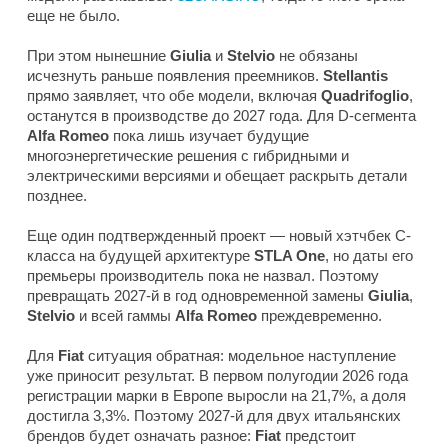
еще не было.
При этом нынешние
Giulia
и
Stelvio
не обязаны
исчезнуть раньше появления преемников.
Stellantis
прямо заявляет, что обе модели, включая
Quadrifoglio
,
останутся в производстве до 2027 года. Для D-сегмента
Alfa Romeo
пока лишь изучает будущие
многоэнергетические решения с гибридными и
электрическими версиями и обещает раскрыть детали
позднее.
Еще один подтвержденный проект — новый хэтчбек C-
класса на будущей архитектуре
STLA One
, но даты его
премьеры производитель пока не назвал. Поэтому
превращать 2027-й в год одновременной замены
Giulia
,
Stelvio
и всей гаммы
Alfa Romeo
преждевременно.
Для
Fiat
ситуация обратная: модельное наступление
уже приносит результат. В первом полугодии 2026 года
регистрации марки в Европе выросли на 21,7%, а доля
достигла 3,3%. Поэтому 2027-й для двух итальянских
брендов будет означать разное:
Fiat
предстоит