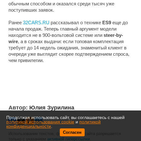
обычным способом и оказался среди тысяч уже
поступивших заявок.
Ранее
32CARS.RU
рассказывал о технике
ES9
еще до
начала продаж. Теперь главный аргумент модели
находится не в 900-вольтовой системе или
steer-by-
wire
, а в сроках выдачи: если топовая комплектация
требует до 14 недель ожидания, знаменитый клиент в
очереди уже выглядит скорее подтверждением спроса,
чем привилегии.
Автор:
Юлия Зурилина
Продолжая использовать сайт, вы соглашаетесь с нашей
политикой использования cookie
и
политикой
конфиденциальности
.
Согласен
Использование текстов, фото- и видео сайта разрешается
только с указанием
активной гиперссылки
.