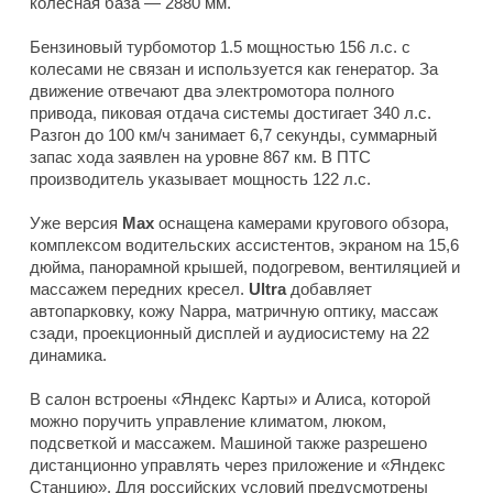
колесная база — 2880 мм.
Бензиновый турбомотор 1.5 мощностью 156 л.с. с
колесами не связан и используется как генератор. За
движение отвечают два электромотора полного
привода, пиковая отдача системы достигает 340 л.с.
Разгон до 100 км/ч занимает 6,7 секунды, суммарный
запас хода заявлен на уровне 867 км. В ПТС
производитель указывает мощность 122 л.с.
Уже версия
Max
оснащена камерами кругового обзора,
комплексом водительских ассистентов, экраном на 15,6
дюйма, панорамной крышей, подогревом, вентиляцией и
массажем передних кресел.
Ultra
добавляет
автопарковку, кожу Nappa, матричную оптику, массаж
сзади, проекционный дисплей и аудиосистему на 22
динамика.
В салон встроены «Яндекс Карты» и Алиса, которой
можно поручить управление климатом, люком,
подсветкой и массажем. Машиной также разрешено
дистанционно управлять через приложение и «Яндекс
Станцию». Для российских условий предусмотрены