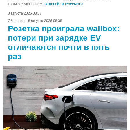
только с указанием
активной гиперссылки
.
8 августа 2026 08:37
Обновлено:
8 августа 2026 08:38
Розетка проиграла wallbox:
потери при зарядке EV
отличаются почти в пять
раз