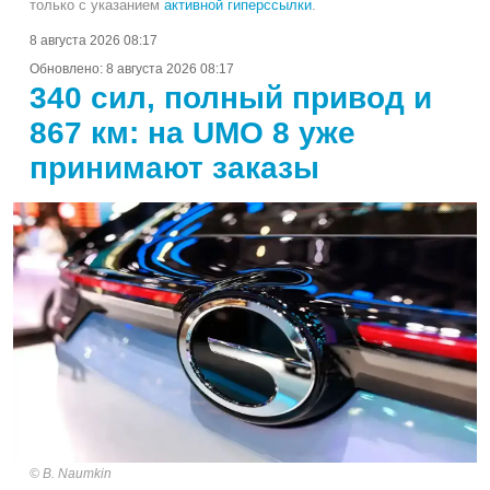
только с указанием
активной гиперссылки
.
8 августа 2026 08:17
Обновлено:
8 августа 2026 08:17
340 сил, полный привод и
867 км: на UMO 8 уже
принимают заказы
B. Naumkin