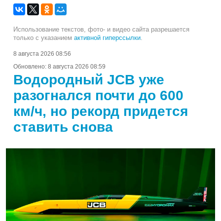
Использование текстов, фото- и видео сайта разрешается
только с указанием
активной гиперссылки
.
8 августа 2026 08:56
Обновлено:
8 августа 2026 08:59
Водородный JCB уже
разогнался почти до 600
км/ч, но рекорд придется
ставить снова