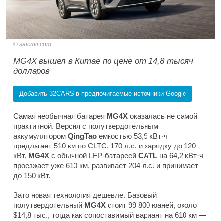
saicmg.com
MG4X вышел в Китае по цене от 14,8 тысяч
долларов
Добавить 32CARS в предпочитаемые источники Google
Самая необычная батарея
MG4X
оказалась не самой
практичной. Версия с полутвердотельным
аккумулятором
QingTao
емкостью 53,9 кВт·ч
предлагает 510 км по CLTC, 170 л.с. и зарядку до 120
кВт.
MG4X
с обычной LFP-батареей
CATL
на 64,2 кВт·ч
проезжает уже 610 км, развивает 204 л.с. и принимает
до 150 кВт.
Зато новая технология дешевле. Базовый
полутвердотельный
MG4X
стоит 99 800 юаней, около
$14,8 тыс., тогда как сопоставимый вариант на 610 км —