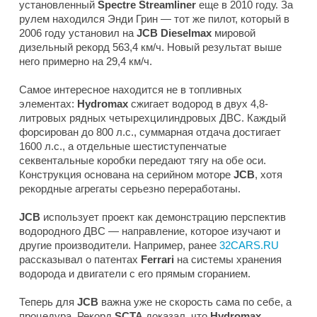
установленный
Spectre Streamliner
еще в 2010 году. За
рулем находился Энди Грин — тот же пилот, который в
2006 году установил на
JCB Dieselmax
мировой
дизельный рекорд 563,4 км/ч. Новый результат выше
него примерно на 29,4 км/ч.
Самое интересное находится не в топливных
элементах:
Hydromax
сжигает водород в двух 4,8-
литровых рядных четырехцилиндровых ДВС. Каждый
форсирован до 800 л.с., суммарная отдача достигает
1600 л.с., а отдельные шестиступенчатые
секвентальные коробки передают тягу на обе оси.
Конструкция основана на серийном моторе
JCB
, хотя
рекордные агрегаты серьезно переработаны.
JCB
использует проект как демонстрацию перспектив
водородного ДВС — направление, которое изучают и
другие производители. Например, ранее
32CARS.RU
рассказывал о патентах
Ferrari
на системы хранения
водорода и двигатели с его прямым сгоранием.
Теперь для
JCB
важна уже не скорость сама по себе, а
процедура. Рекорд
SCTA
доказал, что
Hydromax