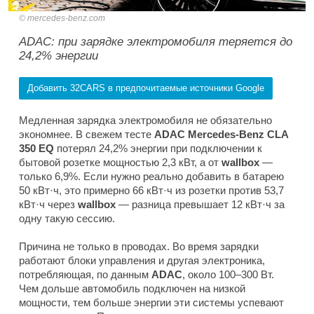
mercedes-benz.com
ADAC: при зарядке электромобиля теряется до
24,2% энергии
Добавить 32CARS в предпочитаемые источники Google
Медленная зарядка электромобиля не обязательно
экономнее. В свежем тесте
ADAC Mercedes-Benz CLA
350 EQ
потерял 24,2% энергии при подключении к
бытовой розетке мощностью 2,3 кВт, а от
wallbox
—
только 6,9%. Если нужно реально добавить в батарею
50 кВт·ч, это примерно 66 кВт·ч из розетки против 53,7
кВт·ч через
wallbox
— разница превышает 12 кВт·ч за
одну такую сессию.
Причина не только в проводах. Во время зарядки
работают блоки управления и другая электроника,
потребляющая, по данным
ADAC
, около 100–300 Вт.
Чем дольше автомобиль подключен на низкой
мощности, тем больше энергии эти системы успевают