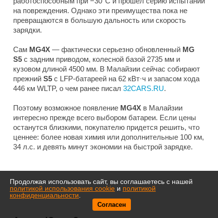
работоспособным при −30°C и прошел серию испытаний
на повреждения. Однако эти преимущества пока не
превращаются в большую дальность или скорость
зарядки.
Сам
MG4X
— фактически серьезно обновленный
MG
S5
с задним приводом, колесной базой 2735 мм и
кузовом длиной 4500 мм. В Малайзии сейчас собирают
прежний
S5
с LFP-батареей на 62 кВт·ч и запасом хода
446 км WLTP, о чем ранее писал
32CARS.RU
.
Поэтому возможное появление
MG4X
в Малайзии
интересно прежде всего выбором батареи. Если цены
останутся близкими, покупателю придется решить, что
ценнее: более новая химия или дополнительные 100 км,
34 л.с. и девять минут экономии на быстрой зарядке.
Продолжая использовать сайт, вы соглашаетесь с нашей
политикой использования cookie
и
политикой
конфиденциальности
.
Согласен