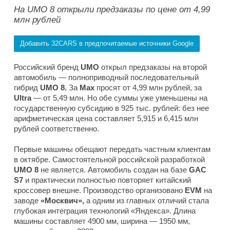
На UMO 8 открыли предзаказы по цене от 4,99
млн рублей
Добавить 32CARS в предпочитаемые источники Google
Российский бренд
UMO
открыл предзаказы на второй
автомобиль — полноприводный последовательный
гибрид
UMO 8.
За
Max
просят от 4,99 млн рублей, за
Ultra
— от 5,49 млн. Но обе суммы уже уменьшены на
государственную субсидию в 925 тыс. рублей: без нее
арифметическая цена составляет 5,915 и 6,415 млн
рублей соответственно.
Первые машины обещают передать частным клиентам
в октябре. Самостоятельной российской разработкой
UMO 8
не является. Автомобиль создан на базе
GAC
S7
и практически полностью повторяет китайский
кроссовер внешне. Производство организовано
EVM
на
заводе
«Москвич»,
а одним из главных отличий стала
глубокая интеграция технологий «Яндекса». Длина
машины составляет 4900 мм, ширина — 1950 мм,