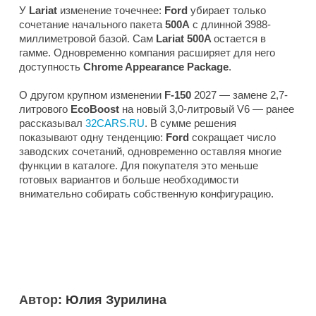
У
Lariat
изменение точечнее:
Ford
убирает только
сочетание начального пакета
500A
с длинной 3988-
миллиметровой базой. Сам
Lariat 500A
остается в
гамме. Одновременно компания расширяет для него
доступность
Chrome Appearance Package
.
О другом крупном изменении
F-150
2027 — замене 2,7-
литрового
EcoBoost
на новый 3,0-литровый V6 — ранее
рассказывал
32CARS.RU
. В сумме решения
показывают одну тенденцию:
Ford
сокращает число
заводских сочетаний, одновременно оставляя многие
функции в каталоге. Для покупателя это меньше
готовых вариантов и больше необходимости
внимательно собирать собственную конфигурацию.
Автор:
Юлия Зурилина