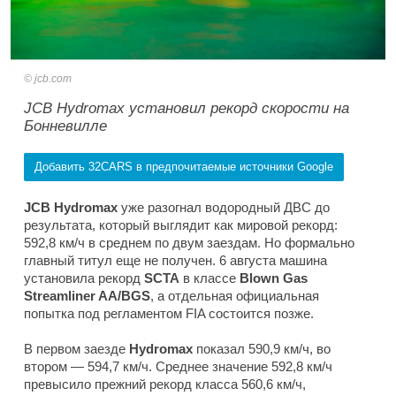
jcb.com
JCB Hydromax установил рекорд скорости на
Бонневилле
Добавить 32CARS в предпочитаемые источники Google
JCB Hydromax
уже разогнал водородный ДВС до
результата, который выглядит как мировой рекорд:
592,8 км/ч в среднем по двум заездам. Но формально
главный титул еще не получен. 6 августа машина
установила рекорд
SCTA
в классе
Blown Gas
Streamliner AA/BGS
, а отдельная официальная
попытка под регламентом FIA состоится позже.
В первом заезде
Hydromax
показал 590,9 км/ч, во
втором — 594,7 км/ч. Среднее значение 592,8 км/ч
превысило прежний рекорд класса 560,6 км/ч,