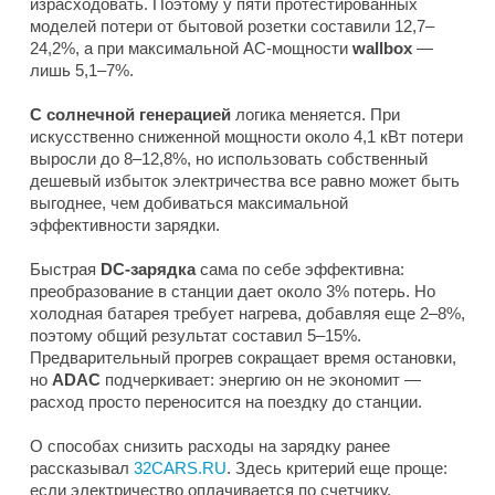
израсходовать. Поэтому у пяти протестированных
моделей потери от бытовой розетки составили 12,7–
24,2%, а при максимальной AC-мощности
wallbox
—
лишь 5,1–7%.
С солнечной генерацией
логика меняется. При
искусственно сниженной мощности около 4,1 кВт потери
выросли до 8–12,8%, но использовать собственный
дешевый избыток электричества все равно может быть
выгоднее, чем добиваться максимальной
эффективности зарядки.
Быстрая
DC-зарядка
сама по себе эффективна:
преобразование в станции дает около 3% потерь. Но
холодная батарея требует нагрева, добавляя еще 2–8%,
поэтому общий результат составил 5–15%.
Предварительный прогрев сокращает время остановки,
но
ADAC
подчеркивает: энергию он не экономит —
расход просто переносится на поездку до станции.
О способах снизить расходы на зарядку ранее
рассказывал
32CARS.RU
. Здесь критерий еще проще:
если электричество оплачивается по счетчику,