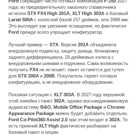
Ford
сокращает число готовых комбинаций
F-150
2027
года: из предварительного заказного справочника
исчезли
STX FX4 High 201A, XLT High 303A
и базовый
Lariat 500A
с колесной базой 157 дюймов, или 3988 мм.
Это выглядит как урезание оснащения, но фактически
Ford
прежде всего упрощает конфигуратор.
Лучший пример —
STX
. Версия
201A
объединяла
внедорожную подвеску, защиту днища, блокировку
заднего дифференциала, 18-дюймовые колеса с
внедорожными шинами и подножки. Сама возможность
получить
FX4
не исчезает: пакет останется доступен
для
STX 200A
и
200B
. Покупатель теряет готовую
конфигурацию, а не внедорожное оборудование.
Похожая ситуация с
XLT 303A
. В 2027 году вершиной
этой линейки станет
302A
, однако восьмидинамиковую
аудиосистему
B&O, Mobile Office Package
и
Chrome
Appearance Package
можно будет добавить отдельно.
Ford Co-Pilot360 Assist 2.0
при этом входит в
302A
. То
есть прежний
XLT High
фактически разбирают на
базовый пакет и опции.