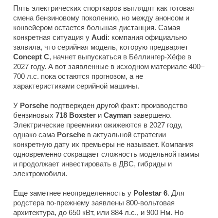
Пять электрических спорткаров выглядят как готовая
смена бензиновому поколению, но между анонсом и
конвейером остается большая дистанция. Самая
конкретная ситуация у
Audi
: компания официально
заявила, что серийная модель, которую предваряет
Concept C
, начнет выпускаться в Бёллингер-Хёфе в
2027 году. А вот заявленные в исходном материале 400–
700 л.с. пока остаются прогнозом, а не
характеристиками серийной машины.
У
Porsche
подтвержден другой факт: производство
бензиновых
718 Boxster
и
Cayman
завершено.
Электрические преемники ожижеются в 2027 году,
однако сама
Porsche
в актуальной стратегии
конкретную дату их премьеры не называет. Компания
одновременно сокращает сложность модельной гаммы
и продолжает инвестировать в ДВС, гибриды и
электромобили.
Еще заметнее неопределенность у
Polestar 6
. Для
родстера по-прежнему заявлены 800-вольтовая
архитектура, до 650 кВт, или 884 л.с., и 900 Нм. Но