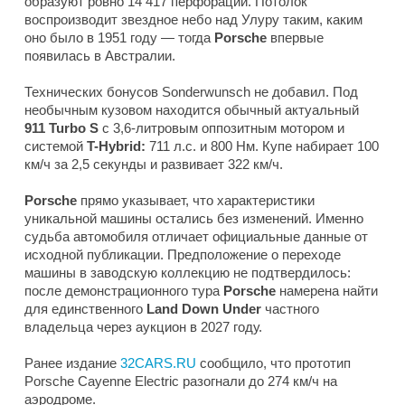
образуют ровно 14 417 перфораций. Потолок
воспроизводит звездное небо над Улуру таким, каким
оно было в 1951 году — тогда
Porsche
впервые
появилась в Австралии.
Технических бонусов Sonderwunsch не добавил. Под
необычным кузовом находится обычный актуальный
911 Turbo S
с 3,6-литровым оппозитным мотором и
системой
T-Hybrid:
711 л.с. и 800 Нм. Купе набирает 100
км/ч за 2,5 секунды и развивает 322 км/ч.
Porsche
прямо указывает, что характеристики
уникальной машины остались без изменений. Именно
судьба автомобиля отличает официальные данные от
исходной публикации. Предположение о переходе
машины в заводскую коллекцию не подтвердилось:
после демонстрационного тура
Porsche
намерена найти
для единственного
Land Down Under
частного
владельца через аукцион в 2027 году.
Ранее издание
32CARS.RU
сообщило, что прототип
Porsche Cayenne Electric разогнали до 274 км/ч на
аэродроме.