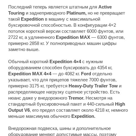
Последний теперь является штатным для
Active
Touring
и заднеприводного
Platinum,
но не превращает
такой
Expedition
в машину с максимальной
буксировочной способностью. В конфигурации 4×2
потолок короткой версии составляет 6000 фунтов, или
2722 кг, а удлиненного
Expedition MAX
— 6300 фунтов,
примерно 2858 кг. У полноприводных машин цифры
заметно выше.
Обычный короткий
Expedition 4×4
с нужным
оборудованием способен буксировать до 4354 кг,
Expedition MAX 4×4
— до 4082 кг.
Ford
отдельно
указывает, что для прицепов тяжелее 7000 фунтов,
примерно 3175 кг, требуется
Heavy-Duty Trailer Tow
и
распределяющее нагрузку сцепное устройство. Есть
нюанс даже у внедорожного
Tremor.
Несмотря на
стандартный буксировочный пакет и 440-сильный
High
Output V6
, его предел составляет около 4218 кг, немного
меньше максимума обычного
Expedition.
Внедорожная подвеска, шины и дополнительное
оборудование меняют допустимые массы, поэтому