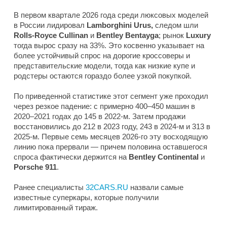
В первом квартале 2026 года среди люксовых моделей
в России лидировал
Lamborghini Urus,
следом шли
Rolls-Royce Cullinan
и
Bentley Bentayga
; рынок
Luxury
тогда вырос сразу на 33%. Это косвенно указывает на
более устойчивый спрос на дорогие кроссоверы и
представительские модели, тогда как низкие купе и
родстеры остаются гораздо более узкой покупкой.
По приведенной статистике этот сегмент уже проходил
через резкое падение: с примерно 400–450 машин в
2020–2021 годах до 145 в 2022-м. Затем продажи
восстановились до 212 в 2023 году, 243 в 2024-м и 313 в
2025-м. Первые семь месяцев 2026-го эту восходящую
линию пока прервали — причем половина оставшегося
спроса фактически держится на
Bentley Continental
и
Porsche 911
.
Ранее специалисты
32CARS.RU
назвали самые
известные суперкары, которые получили
лимитированный тираж.