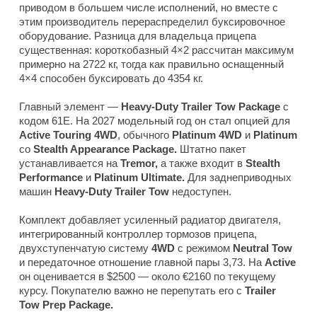
приводом в большем числе исполнений, но вместе с
этим производитель перераспределил буксировочное
оборудование. Разница для владельца прицепа
существенная: короткобазный 4×2 рассчитан максимум
примерно на 2722 кг, тогда как правильно оснащенный
4×4 способен буксировать до 4354 кг.
Главный элемент —
Heavy-Duty Trailer Tow Package
с
кодом 61E. На 2027 модельный год он стал опцией для
Active Touring 4WD
, обычного
Platinum 4WD
и
Platinum
со
Stealth Appearance Package.
Штатно пакет
устанавливается на
Tremor,
а также входит в
Stealth
Performance
и
Platinum Ultimate.
Для заднеприводных
машин
Heavy-Duty Trailer Tow
недоступен.
Комплект добавляет усиленный радиатор двигателя,
интегрированный контроллер тормозов прицепа,
двухступенчатую систему
4WD
с режимом
Neutral Tow
и передаточное отношение главной пары 3,73. На
Active
он оценивается в $2500 — около €2160 по текущему
курсу. Покупателю важно не перепутать его с
Trailer
Tow Prep Package.