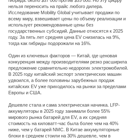
гибрида: около $37 000 против $39 000. Но эту цифру
нельзя переносить на прайс любого дилера.
Исследование Mobility Global учитывает продажи по
всему миру, взвешивает цены по объему реализации и
использует рекомендованные цены без
государственных субсидий. Данные относятся к 2025
году. За пять лет средняя цена EV снизилась на 9%,
тогда как гибриды подорожали на 16%.
Один из ключевых факторов — Китай, где ценовая
конкуренция между производителями резко расширила
предложение сравнительно недорогих электромобилей.
В 2025 году китайский экспорт электрических машин
удвоился, а более половины зарубежных продаж
китайских EV уже приходилось на рынки за пределами
Европы и США.
Дешевле стала и сама электрическая начинка. LFP-
аккумуляторы в 2025 году занимали более 55%
мирового рынка батарей для EV, а их средняя
стоимость на киловатт-час была более чем на 40%
ниже, чем у батарей NMC. В Китае аккумуляторные
блоки в среднем стоили на 30% дешевле, чем в