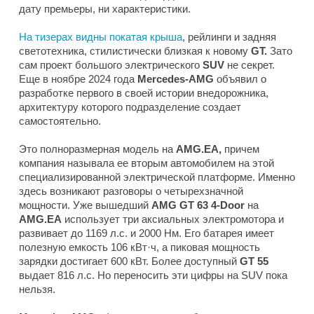
дату премьеры, ни характеристики.
На тизерах видны покатая крыша
, рейлинги и задняя
светотехника, стилистически близкая к новому
GT.
Зато
сам проект большого электрического
SUV
не секрет.
Еще в ноябре 2024 года
Mercedes-AMG
объявил о
разработке первого в своей истории внедорожника,
архитектуру которого подразделение создает
самостоятельно.
Это полноразмерная модель на
AMG.EA,
причем
компания называла ее вторым автомобилем на этой
специализированной электрической платформе. Именно
здесь возникают разговоры о четырехзначной
мощности. Уже вышедший
AMG GT 63 4-Door
на
AMG.EA
использует три аксиальных электромотора и
развивает до 1169 л.с. и 2000 Нм. Его батарея имеет
полезную емкость 106 кВт·ч, а пиковая мощность
зарядки достигает 600 кВт. Более доступный
GT 55
выдает 816 л.с. Но переносить эти цифры на SUV пока
нельзя.