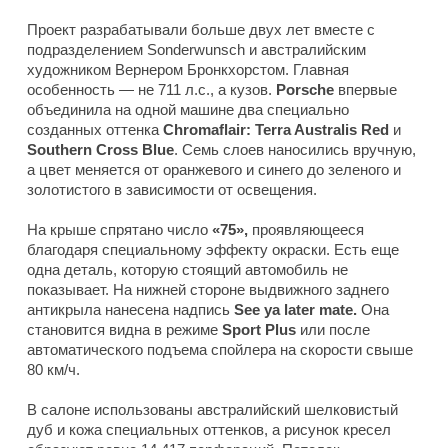
Проект разрабатывали больше двух лет вместе с
подразделением Sonderwunsch и австралийским
художником Вернером Бронкхорстом. Главная
особенность — не 711 л.с., а кузов.
Porsche
впервые
объединила на одной машине два специально
созданных оттенка
Chromaflair: Terra Australis Red
и
Southern
Cross Blue
. Семь слоев наносились вручную,
а цвет меняется от оранжевого и синего до зеленого и
золотистого в зависимости от освещения.
На крыше спрятано число
«75»,
проявляющееся
благодаря специальному эффекту окраски. Есть еще
одна деталь, которую стоящий автомобиль не
показывает. На нижней стороне выдвижного заднего
антикрыла нанесена надпись
See ya later mate.
Она
становится видна в режиме
Sport Plus
или после
автоматического подъема спойлера на скорости свыше
80 км/ч.
В салоне использованы австралийский шелковистый
дуб и кожа специальных оттенков, а рисунок кресел