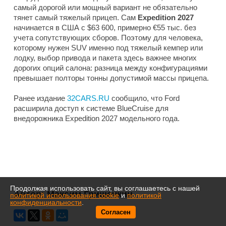
самый дорогой или мощный вариант не обязательно
тянет самый тяжелый прицеп. Сам
Expedition 2027
начинается в США с $63 600, примерно €55 тыс. без
учета сопутствующих сборов. Поэтому для человека,
которому нужен SUV именно под тяжелый кемпер или
лодку, выбор привода и пакета здесь важнее многих
дорогих опций салона: разница между конфигурациями
превышает полторы тонны допустимой массы прицепа.
Ранее издание
32CARS.RU
сообщило, что Ford
расширила доступ к системе BlueCruise для
внедорожника Expedition 2027 модельного года.
Продолжая использовать сайт, вы соглашаетесь с нашей
Автор:
Максим Гришечкин
политикой использования cookie
и
политикой
конфиденциальности
.
Согласен