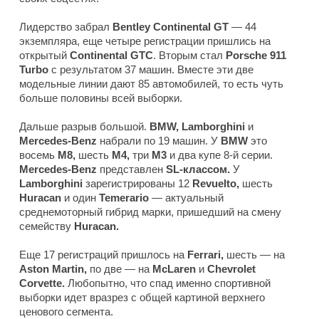
Лидерство забрал
Bentley Continental GT
— 44
экземпляра, еще четыре регистрации пришлись на
открытый
Continental GTC
. Вторым стал
Porsche 911
Turbo
с результатом 37 машин. Вместе эти две
модельные линии дают 85 автомобилей, то есть чуть
больше половины всей выборки.
Дальше разрыв большой.
BMW, Lamborghini
и
Mercedes-Benz
набрали по 19 машин. У
BMW
это
восемь
M8,
шесть
M4,
три
M3
и два купе 8-й серии.
Mercedes-Benz
представлен
SL-классом.
У
Lamborghini
зарегистрированы 12
Revuelto,
шесть
Huracan
и один
Temerario
— актуальный
среднемоторный гибрид марки, пришедший на смену
семейству
Huracan.
Еще 17 регистраций пришлось на
Ferrari,
шесть — на
Aston Martin,
по две — на
McLaren
и
Chevrolet
Corvette.
Любопытно, что спад именно спортивной
выборки идет вразрез с общей картиной верхнего
ценового сегмента.