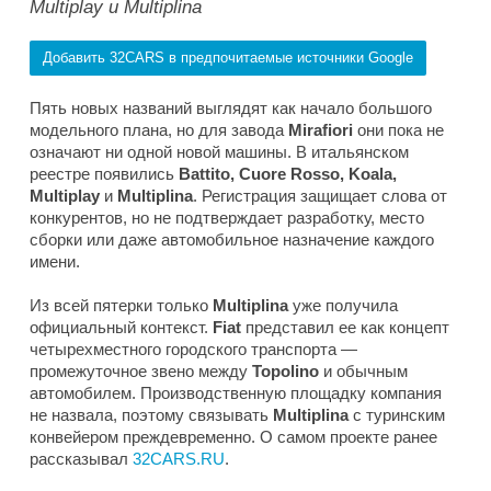
Multiplay и Multiplina
Добавить 32CARS в предпочитаемые источники Google
Пять новых названий выглядят как начало большого
модельного плана, но для завода
Mirafiori
они пока не
означают ни одной новой машины. В итальянском
реестре появились
Battito, Cuore Rosso, Koala,
Multiplay
и
Multiplina
. Регистрация защищает слова от
конкурентов, но не подтверждает разработку, место
сборки или даже автомобильное назначение каждого
имени.
Из всей пятерки только
Multiplina
уже получила
официальный контекст.
Fiat
представил ее как концепт
четырехместного городского транспорта —
промежуточное звено между
Topolino
и обычным
автомобилем. Производственную площадку компания
не назвала, поэтому связывать
Multiplina
с туринским
конвейером преждевременно. О самом проекте ранее
рассказывал
32CARS.RU
.