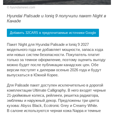
hyundainews.com
Hyundai Palisade и Ioniq 9 получили пакет Night в
Канаде
Добавить 32CARS в предпочитаемые источники Google
Пакет Night для Hyundai Palisade и Ioniq 9 2027
модельного года не добавляет мощности, запаса хода
или новых систем безопасности. Покупатель платит
только за темное оформление, поэтому оценить выгоду
можно будет после публикации канадских цен. Обе
версии поступят к дилерам осенью 2026 года и будут
выпускаться в Южной Корее.
Для Palisade пакет доступен исключительно в дорогой
комплектации Ultimate Calligraphy. В него входят черные
21-дюймовые колеса, рейлинги, решетка радиатора,
эмблемы и наружный декор. Предложены три цвета
кузова: Abyss Black, Ecotronic Grey и Creamy White.
В салоне используются черная кожа Nappa и темные