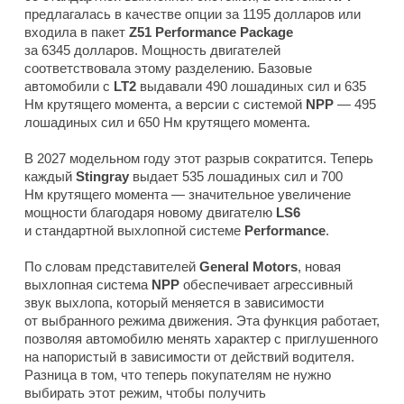
предлагалась в качестве опции за 1195 долларов или
входила в пакет
Z51 Performance Package
за 6345 долларов. Мощность двигателей
соответствовала этому разделению. Базовые
автомобили с
LT2
выдавали 490 лошадиных сил и 635
Нм крутящего момента, а версии с системой
NPP
— 495
лошадиных сил и 650 Нм крутящего момента.
В 2027 модельном году этот разрыв сократится. Теперь
каждый
Stingray
выдает 535 лошадиных сил и 700
Нм крутящего момента — значительное увеличение
мощности благодаря новому двигателю
LS6
и стандартной выхлопной системе
Performance
.
По словам представителей
General Motors
, новая
выхлопная система
NPP
обеспечивает агрессивный
звук выхлопа, который меняется в зависимости
от выбранного режима движения. Эта функция работает,
позволяя автомобилю менять характер с приглушенного
на напористый в зависимости от действий водителя.
Разница в том, что теперь покупателям не нужно
выбирать этот режим, чтобы получить