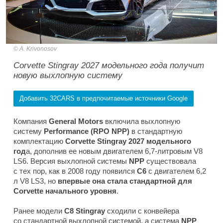
A. Krivonosov
Corvette Stingray 2027 модельного года получит
новую выхлопную систему
Добавить 32CARS в предпочитаемые источники Google
Компания
General Motors
включила выхлопную
систему
Performance (RPO NPP)
в стандартную
комплектацию
Corvette Stingray 2027 модельного
год
а, дополнив ее новым двигателем 6,7-литровым V8
LS6. Версия выхлопной системы
NPP
существовала
с тех пор, как в 2008 году появился
C6
с двигателем 6,2
л V8 LS3, но
впервые она стала стандартной для
Corvette начального уровня
.
Ранее модели
C8 Stingray
сходили с конвейера
со стандартной выхлопной системой, а система
NPP