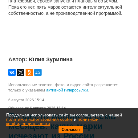
платформой, сроком запуска и плановым объемом.
Пока его нет, пять марок остаются интеллектуальной
собственностью, а не производственной программой.
Автор:
Юлия Зурилина
Использование текстов, фото- и видео сайта разрешается
только с указанием
активной гиперссылки
.
6 августа 2026 15:14
Обновлено:
6 августа 2026 15:14
По шесть машин за семь
Продолжая использовать сайт, вы соглашаетесь с нашей
политикой использования cookie
и
политикой
конфиденциальности
.
месяцев: какие марки
Согласен
исчезают из России