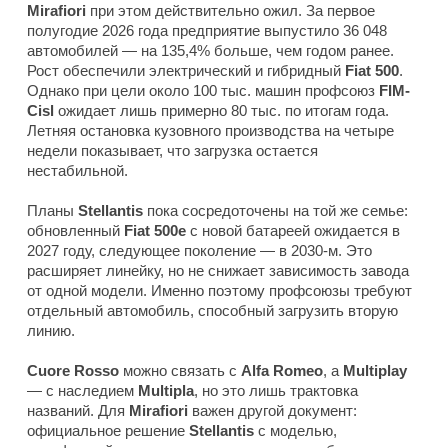
Mirafiori
при этом действительно ожил. За первое
полугодие 2026 года предприятие выпустило 36 048
автомобилей — на 135,4% больше, чем годом ранее.
Рост обеспечили электрический и гибридный
Fiat 500
.
Однако при цели около 100 тыс. машин профсоюз
FIM-
Cisl
ожидает лишь примерно 80 тыс. по итогам года.
Летняя остановка кузовного производства на четыре
недели показывает, что загрузка остается
нестабильной.
Планы
Stellantis
пока сосредоточены на той же семье:
обновленный
Fiat 500e
с новой батареей ожидается в
2027 году, следующее поколение — в 2030-м. Это
расширяет линейку, но не снижает зависимость завода
от одной модели. Именно поэтому профсоюзы требуют
отдельный автомобиль, способный загрузить вторую
линию.
Cuore Rosso
можно связать с
Alfa Romeo
, а
Multiplay
— с наследием
Multipla
, но это лишь трактовка
названий. Для
Mirafiori
важен другой документ:
официальное решение
Stellantis
с моделью,