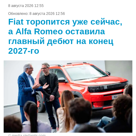
8 августа 2026 12:55
Обновлено:
8 августа 2026 12:56
Fiat торопится уже сейчас,
а Alfa Romeo оставила
главный дебют на конец
2027-го
media.stellantis.com