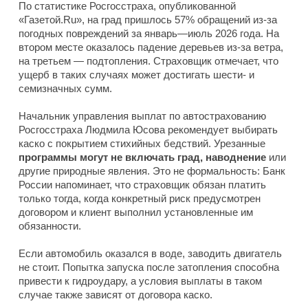
По статистике Росгосстраха, опубликованной
«Газетой.Ru», на град пришлось 57% обращений из-за
погодных повреждений за январь—июль 2026 года. На
втором месте оказалось падение деревьев из-за ветра,
на третьем — подтопления. Страховщик отмечает, что
ущерб в таких случаях может достигать шести- и
семизначных сумм.
Начальник управления выплат по автострахованию
Росгосстраха Людмила Юсова рекомендует выбирать
каско с покрытием стихийных бедствий. Урезанные
программы могут не включать град, наводнение
или
другие природные явления. Это не формальность: Банк
России напоминает, что страховщик обязан платить
только тогда, когда конкретный риск предусмотрен
договором и клиент выполнил установленные им
обязанности.
Если автомобиль оказался в воде, заводить двигатель
не стоит. Попытка запуска после затопления способна
привести к гидроудару, а условия выплаты в таком
случае также зависят от договора каско.