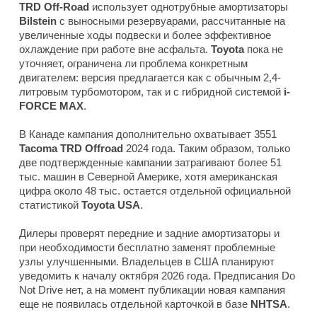
TRD Off-Road
использует однотрубные амортизаторы
Bilstein
с выносными резервуарами, рассчитанные на
увеличенные ходы подвески и более эффективное
охлаждение при работе вне асфальта.
Toyota
пока не
уточняет, ограничена ли проблема конкретным
двигателем: версия предлагается как с обычным 2,4-
литровым турбомотором, так и с гибридной системой
i-
FORCE MAX
.
В Канаде кампания дополнительно охватывает 3551
Tacoma TRD Offroad
2024 года. Таким образом, только
две подтвержденные кампании затрагивают более 51
тыс. машин в Северной Америке, хотя американская
цифра около 48 тыс. остается отдельной официальной
статистикой
Toyota USA
.
Дилеры проверят передние и задние амортизаторы и
при необходимости бесплатно заменят проблемные
узлы улучшенными. Владельцев в США планируют
уведомить к началу октября 2026 года. Предписания Do
Not Drive нет, а на момент публикации новая кампания
еще не появилась отдельной карточкой в базе
NHTSA
.