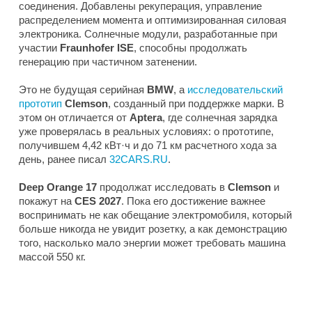
соединения. Добавлены рекуперация, управление
распределением момента и оптимизированная силовая
электроника. Солнечные модули, разработанные при
участии
Fraunhofer ISE
, способны продолжать
генерацию при частичном затенении.
Это не будущая серийная
BMW
, а
исследовательский
прототип
Clemson
, созданный при поддержке марки. В
этом он отличается от
Aptera
, где солнечная зарядка
уже проверялась в реальных условиях: о прототипе,
получившем 4,42 кВт·ч и до 71 км расчетного хода за
день, ранее писал
32CARS.RU
.
Deep Orange 17
продолжат исследовать в
Clemson
и
покажут на
CES 2027
. Пока его достижение важнее
воспринимать не как обещание электромобиля, который
больше никогда не увидит розетку, а как демонстрацию
того, насколько мало энергии может требовать машина
массой 550 кг.