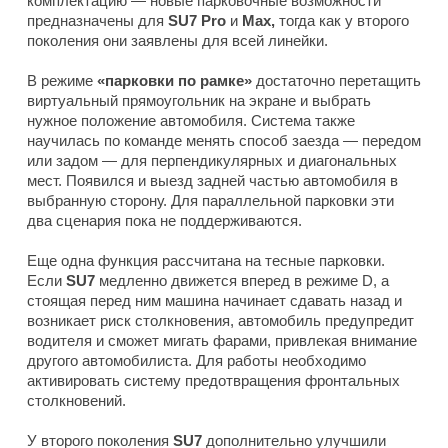
комплектацию — новые парковочные возможности
предназначены для
SU7 Pro
и
Max,
тогда как у второго
поколения они заявлены для всей линейки.
В режиме
«парковки по рамке»
достаточно перетащить
виртуальный прямоугольник на экране и выбрать
нужное положение автомобиля. Система также
научилась по команде менять способ заезда — передом
или задом — для перпендикулярных и диагональных
мест. Появился и выезд задней частью автомобиля в
выбранную сторону. Для параллельной парковки эти
два сценария пока не поддерживаются.
Еще одна функция рассчитана на тесные парковки.
Если
SU7
медленно движется вперед в режиме D, а
стоящая перед ним машина начинает сдавать назад и
возникает риск столкновения, автомобиль предупредит
водителя и сможет мигать фарами, привлекая внимание
другого автомобилиста. Для работы необходимо
активировать систему предотвращения фронтальных
столкновений.
У второго поколения
SU7
дополнительно улучшили