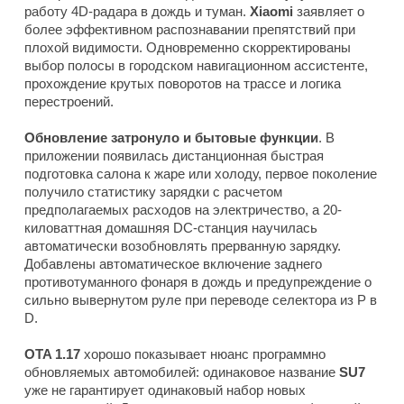
работу 4D-радара в дождь и туман.
Xiaomi
заявляет о
более эффективном распознавании препятствий при
плохой видимости. Одновременно скорректированы
выбор полосы в городском навигационном ассистенте,
прохождение крутых поворотов на трассе и логика
перестроений.
Обновление затронуло и бытовые функции
. В
приложении появилась дистанционная быстрая
подготовка салона к жаре или холоду, первое поколение
получило статистику зарядки с расчетом
предполагаемых расходов на электричество, а 20-
киловаттная домашняя DC-станция научилась
автоматически возобновлять прерванную зарядку.
Добавлены автоматическое включение заднего
противотуманного фонаря в дождь и предупреждение о
сильно вывернутом руле при переводе селектора из P в
D.
OTA 1.17
хорошо показывает нюанс программно
обновляемых автомобилей: одинаковое название
SU7
уже не гарантирует одинаковый набор новых