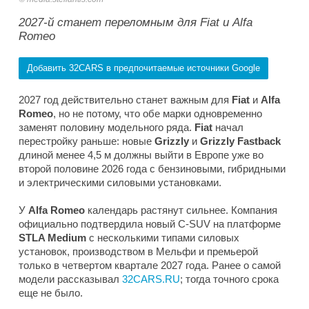
2027-й станет переломным для Fiat и Alfa
Romeo
Добавить 32CARS в предпочитаемые источники Google
2027 год действительно станет важным для
Fiat
и
Alfa
Romeo
, но не потому, что обе марки одновременно
заменят половину модельного ряда.
Fiat
начал
перестройку раньше: новые
Grizzly
и
Grizzly Fastback
длиной менее 4,5 м должны выйти в Европе уже во
второй половине 2026 года с бензиновыми, гибридными
и электрическими силовыми установками.
У
Alfa Romeo
календарь растянут сильнее. Компания
официально подтвердила новый C-SUV на платформе
STLA Medium
с несколькими типами силовых
установок, производством в Мельфи и премьерой
только в четвертом квартале 2027 года. Ранее о самой
модели рассказывал
32CARS.RU
; тогда точного срока
еще не было.