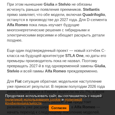
При этом нынешние
Giulia
и
Stelvio
не обязаны
исчезнуть раньше появления преемников.
Stellantis
прямо заявляет, что обе модели, включая
Quadrifoglio
,
останутся в производстве до 2027 года. Для D-сегмента
Alfa Romeo
пока лишь изучает будущие
многоэнергетические решения с гибридными и
электрическими версиями и обещает раскрыть детали
позднее.
Еще один подтвержденный проект — новый хэтчбек C-
класса на будущей архитектуре
STLA One
, но даты его
премьеры производитель пока не назвал. Поэтому
превращать 2027-й в год одновременной замены
Giulia
,
Stelvio
и всей гаммы
Alfa Romeo
преждевременно.
Для
Fiat
ситуация обратная: модельное наступление
уже приносит результат. В первом полугодии 2026 года
регистрации марки в Европе выросли на 21,7%, а доля
Продолжая использовать сайт, вы соглашаетесь с нашей
достигла 3,3%. Поэтому 2027-й для двух итальянских
политикой использования cookie
и
политикой
брендов будет означать разное:
Fiat
предстоит
конфиденциальности
.
развивать уже расширенную гамму, а
Alfa Romeo
—
Согласен
начать переход к следующему поколению моделей.