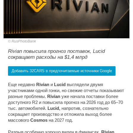
RusPhotoBank
Rivian повысила прогноз поставок, Lucid
сокращает расходы на $1,4 млрд
Добавить 32CARS в предпочитаемые источники Google
Еще недавно
Rivian
и
Lucid
выглядели двумя
участниками одной гонки, но свежие отчеты показывают
разные проблемы.
Rivian
уже начала поставки более
доступного R2 и повысила прогноз на 2026 год до 65–70
тыс. автомобилей.
Lucid,
напротив, сознательно
сокращает производство и отложила выход более
массового
Cosmos
на 2027 год.
Разрыв особенно хорошо виден в финансах.
Rivian