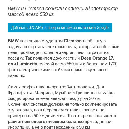
BMW и Clemson создали солнечный электрокар
массой всего 550 кг
Добавить 32CARS в предпочитаемые источники Google
BMW
поставила студентам
Clemson
необычную
задачу: построить электромобиль, который за обычный
день произведет больше энергии, чем потратит на
поездку. Так появился двухместный
Deep Orange 17,
или Luminetta
, массой всего 550 кг и с более чем 1700
фотоэлектрическими ячейками прямо в кузовных
панелях.
Самая эффектная цифра требует оговорки. Для
Франкфурта, Мадрида, Мумбаи и Гринвилла команда
смоделировала ежедневную поездку на 20 км.
Солнечная система должна не только компенсировать
эту энергию, но и в среднем оставить запас еще
примерно на 50 км движения. То есть речь пока идет о
расчетном энергетическом балансе
при заданной
инсоляции, а не о подтвержденных 50 км