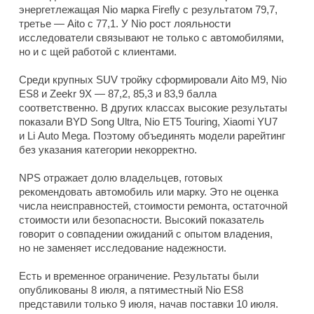
энергетлежащая Nio марка Firefly с результатом 79,7,
третье — Aito с 77,1. У Nio рост лояльности
исследователи связывают не только с автомобилями,
но и с щей работой с клиентами.
Среди крупных SUV тройку сформировали Aito M9, Nio
ES8 и Zeekr 9X — 87,2, 85,3 и 83,9 балла
соответственно. В других классах высокие результаты
показали BYD Song Ultra, Nio ET5 Touring, Xiaomi YU7
и Li Auto Mega. Поэтому объединять модели рарейтинг
без указания категории некорректно.
NPS отражает долю владельцев, готовых
рекомендовать автомобиль или марку. Это не оценка
числа неисправностей, стоимости ремонта, остаточной
стоимости или безопасности. Высокий показатель
говорит о совпадении ожиданий с опытом владения,
но не заменяет исследование надежности.
Есть и временное ограничение. Результаты были
опубликованы 8 июля, а пятиместный Nio ES8
представили только 9 июля, начав поставки 10 июля.