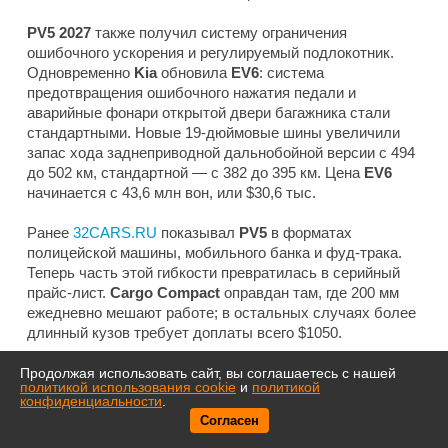
PV5 2027
также получил систему ограничения
ошибочного ускорения и регулируемый подлокотник.
Одновременно
Kia
обновила
EV6
: система
предотвращения ошибочного нажатия педали и
аварийные фонари открытой двери багажника стали
стандартными. Новые 19-дюймовые шины увеличили
запас хода заднеприводной дальнобойной версии с 494
до 502 км, стандартной — с 382 до 395 км. Цена
EV6
начинается с 43,6 млн вон, или $30,6 тыс.
Ранее
32CARS.RU
показывал
PV5
в форматах
полицейской машины, мобильного банка и фуд-трака.
Теперь часть этой гибкости превратилась в серийный
прайс-лист.
Cargo Compact
оправдан там, где 200 мм
ежедневно мешают работе; в остальных случаях более
длинный кузов требует доплаты всего $1050.
Продолжая использовать сайт, вы соглашаетесь с нашей
политикой использования cookie
и
политикой
конфиденциальности
.
Согласен