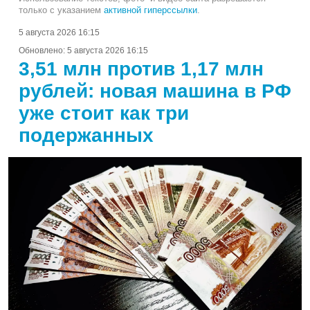
только с указанием
активной гиперссылки
.
5 августа 2026 16:15
Обновлено:
5 августа 2026 16:15
3,51 млн против 1,17 млн
рублей: новая машина в РФ
уже стоит как три
подержанных