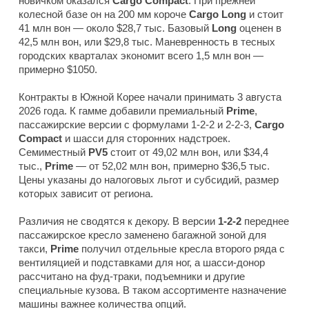
новичком оказался
Cargo Compact
. При прежней
колесной базе он на 200 мм короче
Cargo Long
и стоит
41 млн вон — около $28,7 тыс. Базовый
Long
оценен в
42,5 млн вон, или $29,8 тыс. Маневренность в тесных
городских кварталах экономит всего 1,5 млн вон —
примерно $1050.
Контракты в Южной Корее начали принимать 3 августа
2026 года. К гамме добавили премиальный
Prime
,
пассажирские версии с формулами 1-2-2 и 2-2-3,
Cargo
Compact
и шасси для сторонних надстроек.
Семиместный
PV5
стоит от 49,02 млн вон, или $34,4
тыс.,
Prime
— от 52,02 млн вон, примерно $36,5 тыс.
Цены указаны до налоговых льгот и субсидий, размер
которых зависит от региона.
Различия не сводятся к декору. В версии
1-2-2
переднее
пассажирское кресло заменено багажной зоной для
такси,
Prime
получил отдельные кресла второго ряда с
вентиляцией и подставками для ног, а шасси-донор
рассчитано на фуд-траки, подъемники и другие
специальные кузова. В таком ассортименте назначение
машины важнее количества опций.