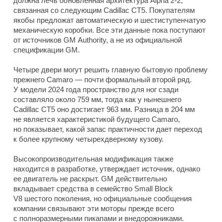
должна лечь обновленная архитектура Alpha 2-2,
связанная со следующим Cadillac CT5. Покупателям
якобы предложат автоматическую и шестиступенчатую
механическую коробки. Все эти данные пока поступают
от источников GM Authority, а не из официальной
спецификации GM.
Четыре двери могут решить главную бытовую проблему
прежнего Camaro — почти формальный второй ряд.
У модели 2024 года пространство для ног сзади
составляло около 759 мм, тогда как у нынешнего
Cadillac CT5 оно достигает 963 мм. Разница в 204 мм
не является характеристикой будущего Camaro,
но показывает, какой запас практичности дает переход
к более крупному четырехдверному кузову.
Высокопроизводительная модификация также
находится в разработке, утверждает источник, однако
ее двигатель не раскрыт. GM действительно
вкладывает средства в семейство Small Block
V8 шестого поколения, но официальные сообщения
компании связывают эти моторы прежде всего
с полноразмерными пикапами и внедорожниками.