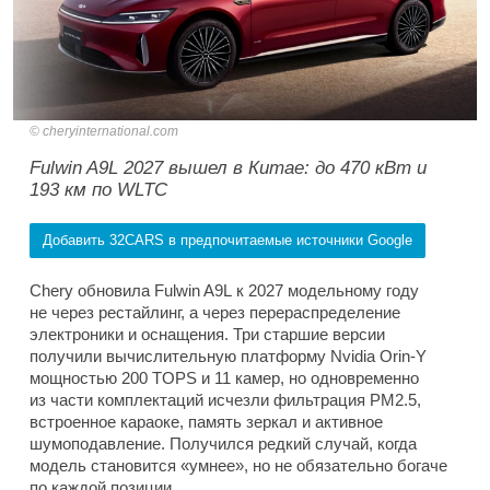
cheryinternational.com
Fulwin A9L 2027 вышел в Китае: до 470 кВт и
193 км по WLTC
Добавить 32CARS в предпочитаемые источники Google
Chery обновила Fulwin A9L к 2027 модельному году
не через рестайлинг, а через перераспределение
электроники и оснащения. Три старшие версии
получили вычислительную платформу Nvidia Orin-Y
мощностью 200 TOPS и 11 камер, но одновременно
из части комплектаций исчезли фильтрация PM2.5,
встроенное караоке, память зеркал и активное
шумоподавление. Получился редкий случай, когда
модель становится «умнее», но не обязательно богаче
по каждой позиции.