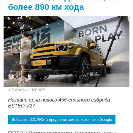
более 890 км хода
D.Novikov / 32CARS
Названа цена нового 456-сильного гибрида
ESTEO V27
Добавить 32CARS в предпочитаемые источники Google