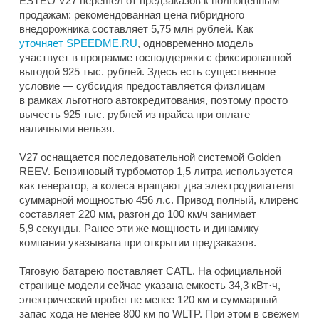
ESTEO V27 перешел от предзаказов к полноценным
продажам: рекомендованная цена гибридного
внедорожника составляет 5,75 млн рублей. Как
уточняет SPEEDME.RU
, одновременно модель
участвует в программе господдержки с фиксированной
выгодой 925 тыс. рублей. Здесь есть существенное
условие — субсидия предоставляется физлицам
в рамках льготного автокредитования, поэтому просто
вычесть 925 тыс. рублей из прайса при оплате
наличными нельзя.
V27 оснащается последовательной системой Golden
REEV. Бензиновый турбомотор 1,5 литра используется
как генератор, а колеса вращают два электродвигателя
суммарной мощностью 456 л.с. Привод полный, клиренс
составляет 220 мм, разгон до 100 км/ч занимает
5,9 секунды. Ранее эти же мощность и динамику
компания указывала при открытии предзаказов.
Тяговую батарею поставляет CATL. На официальной
странице модели сейчас указана емкость 34,3 кВт·ч,
электрический пробег не менее 120 км и суммарный
запас хода не менее 800 км по WLTP. При этом в свежем