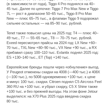
(в зависимости от года), Tiggo 4 Pro поднялся на 40–
45 тыс. Далее по цепочке: Tiggo 7 Pro Max New и Tiggo
7L — рост в диапазоне 50–65 тыс., Tiggo 8 Pro Max
New — плюс 65–75 тыс., а флагман Tiggo 9 подорожал
сильнее остальных — на 85–90 тыс. рублей.
Tenet также повысил цены на 2025 год: T4 — плюс 40–
49 тыс., T7 — 55–65 тыс., T8 — 70–75 тыс. рублей.
Exeed пересмотрел прайсы на 2024 год: LX New +60–
70 тыс., TXL New +80–90 тыс., VX New +90 тыс., а RX
прибавил сразу 100–110 тыс. Exlantix поднял 2025 год:
ES +130–140 тыс., ET (Top) +140 тыс.
Европейские бренды пошли через «обнуление» выгод.
У Peugeot отменены скидки на 4008 (—400 тыс.) и 408X
(—100 тыс.), по 5008 одновременно +100 тыс. к цене
и минус 100 тыс. скидки. Citroen поднял C5 Aircross Feel
360 RU на +100 тыс. и убрал скидку, C5 X Shine также
+100 тыс. и без прежней выгоды. На этом фоне Jetour
выделился: на X70 Plus 2025 года введена скидка
80 тыс.