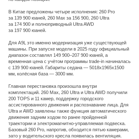
В Китае предложены четыре исполнения: 260 Pro
за 139 900 юаней, 260 Max за 156 900, 260 Ultra
за 174 900 и полноприводный Ultra AWD
за 197 900 юаней.
Для A9L это именно модернизация уже существующей
машины. При запуске модели в 2025 году официальный
диапазон составлял 149 900–207 900 юаней, а
временная цена с учётом программы trade-in начиналась
с 139 900 юаней. Габариты седана — 5018x1965x1500
мм, колёсная база — 3000 мм.
Главная перестановка произошла внутри
комплектаций. 260 Max, 260 Ultra и Ultra AWD получили
200 TOPS и 11 камер, поддержку городского
ассистированного движения и распознавание лица. Для
Ultra и AWD заявлены также функция автоматического
движения задним ходом по ранее пройденной
траектории и электромагнитно-управляемая подвеска.
Базовый 260 Pro, напротив, обходится пятью камерами,
зато у водительского кресла появилась вентиляция.