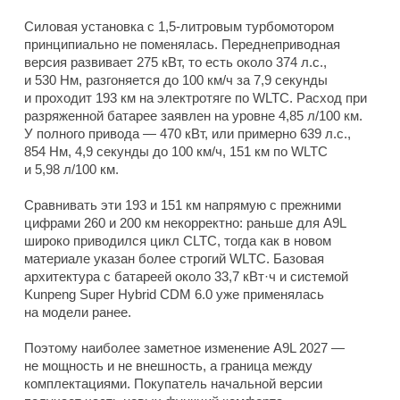
Силовая установка с 1,5-литровым турбомотором
принципиально не поменялась. Переднеприводная
версия развивает 275 кВт, то есть около 374 л.с.,
и 530 Нм, разгоняется до 100 км/ч за 7,9 секунды
и проходит 193 км на электротяге по WLTC. Расход при
разряженной батарее заявлен на уровне 4,85 л/100 км.
У полного привода — 470 кВт, или примерно 639 л.с.,
854 Нм, 4,9 секунды до 100 км/ч, 151 км по WLTC
и 5,98 л/100 км.
Сравнивать эти 193 и 151 км напрямую с прежними
цифрами 260 и 200 км некорректно: раньше для A9L
широко приводился цикл CLTC, тогда как в новом
материале указан более строгий WLTC. Базовая
архитектура с батареей около 33,7 кВт·ч и системой
Kunpeng Super Hybrid CDM 6.0 уже применялась
на модели ранее.
Поэтому наиболее заметное изменение A9L 2027 —
не мощность и не внешность, а граница между
комплектациями. Покупатель начальной версии