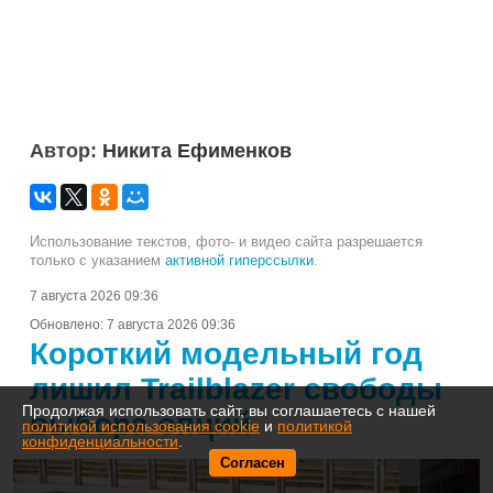
Автор:
Никита Ефименков
Использование текстов, фото- и видео сайта разрешается
только с указанием
активной гиперссылки
.
7 августа 2026 09:36
Обновлено:
7 августа 2026 09:36
Короткий модельный год
лишил Trailblazer свободы
Продолжая использовать сайт, вы соглашаетесь с нашей
выбора опций
политикой использования cookie
и
политикой
конфиденциальности
.
Согласен