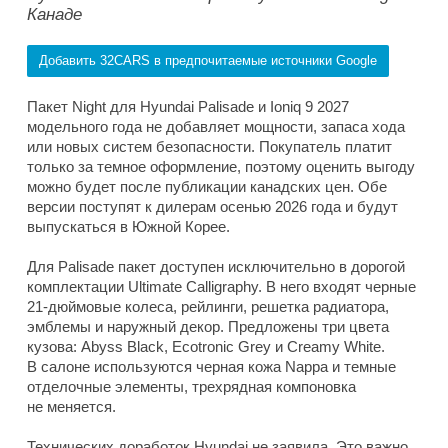
Канаде
Добавить 32CARS в предпочитаемые источники Google
Пакет Night для Hyundai Palisade и Ioniq 9 2027
модельного года не добавляет мощности, запаса хода
или новых систем безопасности. Покупатель платит
только за темное оформление, поэтому оценить выгоду
можно будет после публикации канадских цен. Обе
версии поступят к дилерам осенью 2026 года и будут
выпускаться в Южной Корее.
Для Palisade пакет доступен исключительно в дорогой
комплектации Ultimate Calligraphy. В него входят черные
21-дюймовые колеса, рейлинги, решетка радиатора,
эмблемы и наружный декор. Предложены три цвета
кузова: Abyss Black, Ecotronic Grey и Creamy White.
В салоне используются черная кожа Nappa и темные
отделочные элементы, трехрядная компоновка
не меняется.
Технических доработок Hyundai не заявила. Это важно