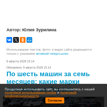
Автор:
Юлия Зурилина
Использование текстов, фото- и видео сайта разрешается
только с указанием
активной гиперссылки
.
6 августа 2026 15:14
Обновлено:
6 августа 2026 15:14
По шесть машин за семь
месяцев: какие марки
исчезают из России
Продолжая использовать сайт, вы соглашаетесь с нашей
политикой использования cookie
и
политикой
конфиденциальности
.
Согласен