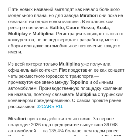
Пять новых названий выглядят как начало большого
модельного плана, но для завода
Mirafiori
они пока не
означают ни одной новой машины. В итальянском
реестре появились
Battito, Cuore Rosso, Koala,
Multiplay
и
Multiplina
. Регистрация защищает слова от
конкурентов, но не подтверждает разработку, место
сборки или даже автомобильное назначение каждого
имени.
Из всей пятерки только
Multiplina
уже получила
официальный контекст.
Fiat
представил ее как концепт
четырехместного городского транспорта —
промежуточное звено между
Topolino
и обычным
автомобилем. Производственную площадку компания
не назвала, поэтому связывать
Multiplina
с туринским
конвейером преждевременно. О самом проекте ранее
рассказывал
32CARS.RU
.
Mirafiori
при этом действительно ожил. За первое
полугодие 2026 года предприятие выпустило 36 048
автомобилей — на 135,4% больше, чем годом ранее.