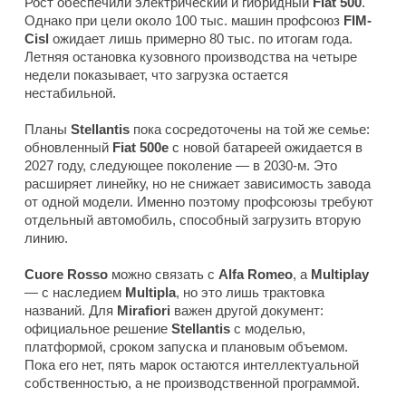
Рост обеспечили электрический и гибридный
Fiat 500
.
Однако при цели около 100 тыс. машин профсоюз
FIM-
Cisl
ожидает лишь примерно 80 тыс. по итогам года.
Летняя остановка кузовного производства на четыре
недели показывает, что загрузка остается
нестабильной.
Планы
Stellantis
пока сосредоточены на той же семье:
обновленный
Fiat 500e
с новой батареей ожидается в
2027 году, следующее поколение — в 2030-м. Это
расширяет линейку, но не снижает зависимость завода
от одной модели. Именно поэтому профсоюзы требуют
отдельный автомобиль, способный загрузить вторую
линию.
Cuore Rosso
можно связать с
Alfa Romeo
, а
Multiplay
— с наследием
Multipla
, но это лишь трактовка
названий. Для
Mirafiori
важен другой документ:
официальное решение
Stellantis
с моделью,
платформой, сроком запуска и плановым объемом.
Пока его нет, пять марок остаются интеллектуальной
собственностью, а не производственной программой.