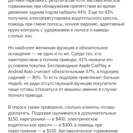
датчики парковки с результатом 45%. Автоматическое
торможение при обнаружении препятствия во время
движения задним ходом набрало 44%. Еще по 43%
получили электрорегулировка водительского кресла,
помощь при смене полосы, ночное видение, адаптивный
круиз-контроль с удержанием в полосе и камеры
слепых зон.
Но наиболее желанная функция и обязательное
оснащение — не одно и то же. Среди тех, кто
заинтересован в полном приводе, 41% назвали его
условием покупки. Беспроводные Apple CarPlay и
Android Auto считают обязательными 37%, а подогрев
сидений — 36%. То есть подогрев привлекает больше
людей, но ради отсутствующей функции покупатели
чаще готовы отказаться от машины именно в случае
полного привода.
В опросе также проверяли, сколько клиенты готовы
доплатить. Подогрев оценивался в дополнительные
$150, парктроники — в $400, электрическое
водительское кресло — в $300, а помощь при
перестроении — в $150. Автоматическое торможение