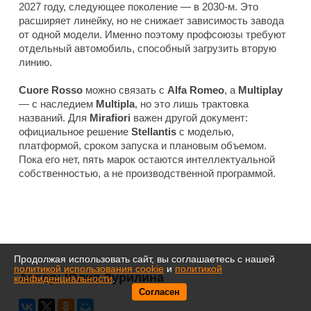
2027 году, следующее поколение — в 2030-м. Это
расширяет линейку, но не снижает зависимость завода
от одной модели. Именно поэтому профсоюзы требуют
отдельный автомобиль, способный загрузить вторую
линию.
Cuore Rosso
можно связать с
Alfa Romeo
, а
Multiplay
— с наследием
Multipla
, но это лишь трактовка
названий. Для
Mirafiori
важен другой документ:
официальное решение
Stellantis
с моделью,
платформой, сроком запуска и плановым объемом.
Пока его нет, пять марок остаются интеллектуальной
собственностью, а не производственной программой.
Продолжая использовать сайт, вы соглашаетесь с нашей
политикой использования cookie
и
политикой
Автор:
Юлия Зурилина
конфиденциальности
.
Согласен