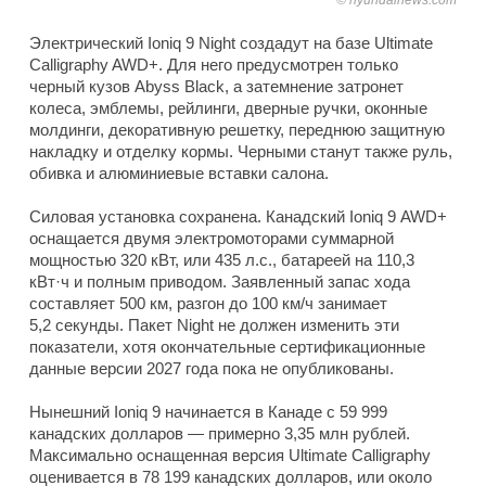
hyundainews.com
Электрический Ioniq 9 Night создадут на базе Ultimate
Calligraphy AWD+. Для него предусмотрен только
черный кузов Abyss Black, а затемнение затронет
колеса, эмблемы, рейлинги, дверные ручки, оконные
молдинги, декоративную решетку, переднюю защитную
накладку и отделку кормы. Черными станут также руль,
обивка и алюминиевые вставки салона.
Силовая установка сохранена. Канадский Ioniq 9 AWD+
оснащается двумя электромоторами суммарной
мощностью 320 кВт, или 435 л.с., батареей на 110,3
кВт·ч и полным приводом. Заявленный запас хода
составляет 500 км, разгон до 100 км/ч занимает
5,2 секунды. Пакет Night не должен изменить эти
показатели, хотя окончательные сертификационные
данные версии 2027 года пока не опубликованы.
Нынешний Ioniq 9 начинается в Канаде с 59 999
канадских долларов — примерно 3,35 млн рублей.
Максимально оснащенная версия Ultimate Calligraphy
оценивается в 78 199 канадских долларов, или около