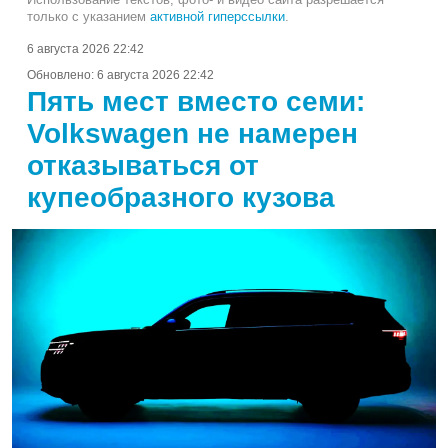
только с указанием
активной гиперссылки
.
6 августа 2026 22:42
Обновлено:
6 августа 2026 22:42
Пять мест вместо семи:
Volkswagen не намерен
отказываться от
купеобразного кузова