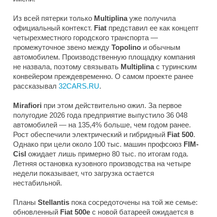
Из всей пятерки только
Multiplina
уже получила
официальный контекст.
Fiat
представил ее как концепт
четырехместного городского транспорта —
промежуточное звено между
Topolino
и обычным
автомобилем. Производственную площадку компания
не назвала, поэтому связывать
Multiplina
с туринским
конвейером преждевременно. О самом проекте ранее
рассказывал
32CARS.RU
.
Mirafiori
при этом действительно ожил. За первое
полугодие 2026 года предприятие выпустило 36 048
автомобилей — на 135,4% больше, чем годом ранее.
Рост обеспечили электрический и гибридный
Fiat 500
.
Однако при цели около 100 тыс. машин профсоюз
FIM-
Cisl
ожидает лишь примерно 80 тыс. по итогам года.
Летняя остановка кузовного производства на четыре
недели показывает, что загрузка остается
нестабильной.
Планы
Stellantis
пока сосредоточены на той же семье:
обновленный
Fiat 500e
с новой батареей ожидается в