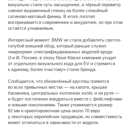
визуально стали чуть насыщеннее, а чёрный периметр
сменил выраженный глянец на более спокойный
сатиново-матовый финиш. В итоге логотип
воспринимается современнее и аккуратнее, но при этом
остаётся узнаваемым.
Интересный момент: BMW не стала добавлять светло-
голубой внешний обод, который раньше служил
«маркером» электрифицированных моделей вроде
i3 и i8. Похоже, в эпоху Neue Klasse компания уходит
от отдельного визуального кода для EV и стремится
к единому, более «чистому» стилю бренда.
Сообщается, что обновлённый кругляш появится
во всех привычных местах — на капоте, крышке
багажника, центральных колпачках колёс и на руле —
и будет постепенно внедряться вместе с фейслифтами
и новыми поколениями. Также упоминается размер
82 мм и ориентировочная цена около 70 евро
у некоторых европейских продавцов, но совместимость
может отличаться в зависимости от модели.