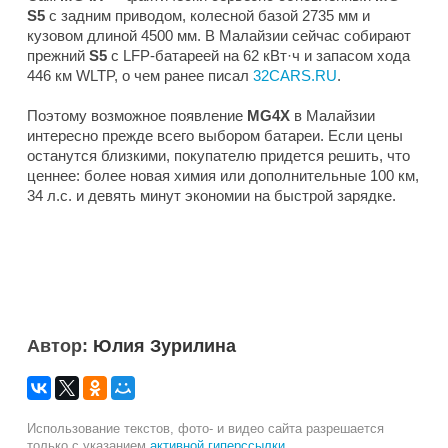
S5
с задним приводом, колесной базой 2735 мм и
кузовом длиной 4500 мм. В Малайзии сейчас собирают
прежний
S5
с LFP-батареей на 62 кВт·ч и запасом хода
446 км WLTP, о чем ранее писал
32CARS.RU
.
Поэтому возможное появление
MG4X
в Малайзии
интересно прежде всего выбором батареи. Если цены
останутся близкими, покупателю придется решить, что
ценнее: более новая химия или дополнительные 100 км,
34 л.с. и девять минут экономии на быстрой зарядке.
Автор:
Юлия Зурилина
Использование текстов, фото- и видео сайта разрешается
только с указанием
активной гиперссылки
.