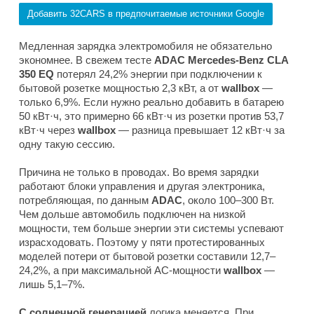
Добавить 32CARS в предпочитаемые источники Google
Медленная зарядка электромобиля не обязательно
экономнее. В свежем тесте
ADAC Mercedes-Benz CLA
350 EQ
потерял 24,2% энергии при подключении к
бытовой розетке мощностью 2,3 кВт, а от
wallbox
—
только 6,9%. Если нужно реально добавить в батарею
50 кВт·ч, это примерно 66 кВт·ч из розетки против 53,7
кВт·ч через
wallbox
— разница превышает 12 кВт·ч за
одну такую сессию.
Причина не только в проводах. Во время зарядки
работают блоки управления и другая электроника,
потребляющая, по данным
ADAC
, около 100–300 Вт.
Чем дольше автомобиль подключен на низкой
мощности, тем больше энергии эти системы успевают
израсходовать. Поэтому у пяти протестированных
моделей потери от бытовой розетки составили 12,7–
24,2%, а при максимальной AC-мощности
wallbox
—
лишь 5,1–7%.
С солнечной генерацией
логика меняется. При