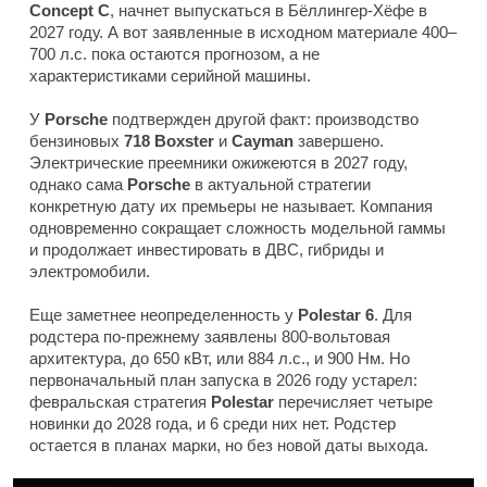
Concept C
, начнет выпускаться в Бёллингер-Хёфе в
2027 году. А вот заявленные в исходном материале 400–
700 л.с. пока остаются прогнозом, а не
характеристиками серийной машины.
У
Porsche
подтвержден другой факт: производство
бензиновых
718 Boxster
и
Cayman
завершено.
Электрические преемники ожижеются в 2027 году,
однако сама
Porsche
в актуальной стратегии
конкретную дату их премьеры не называет. Компания
одновременно сокращает сложность модельной гаммы
и продолжает инвестировать в ДВС, гибриды и
электромобили.
Еще заметнее неопределенность у
Polestar 6
. Для
родстера по-прежнему заявлены 800-вольтовая
архитектура, до 650 кВт, или 884 л.с., и 900 Нм. Но
первоначальный план запуска в 2026 году устарел:
февральская стратегия
Polestar
перечисляет четыре
новинки до 2028 года, и 6 среди них нет. Родстер
остается в планах марки, но без новой даты выхода.