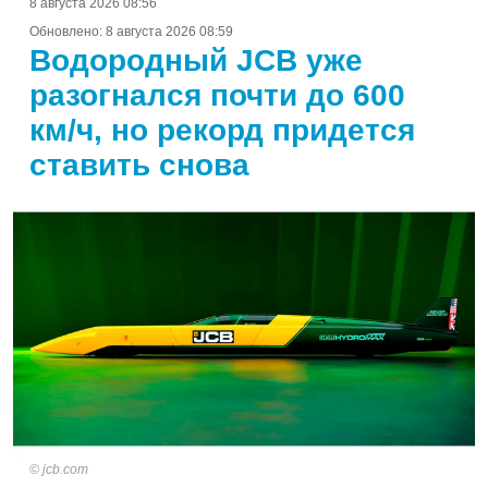
8 августа 2026 08:56
Обновлено:
8 августа 2026 08:59
Водородный JCB уже
разогнался почти до 600
км/ч, но рекорд придется
ставить снова
jcb.com