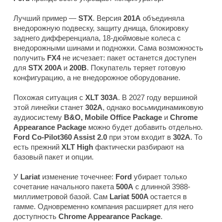
Лучший пример —
STX
. Версия
201A
объединяла
внедорожную подвеску, защиту днища, блокировку
заднего дифференциала, 18-дюймовые колеса с
внедорожными шинами и подножки. Сама возможность
получить
FX4
не исчезает: пакет останется доступен
для
STX 200A
и
200B
. Покупатель теряет готовую
конфигурацию, а не внедорожное оборудование.
Похожая ситуация с
XLT 303A
. В 2027 году вершиной
этой линейки станет
302A
, однако восьмидинамиковую
аудиосистему
B&O, Mobile Office Package
и
Chrome
Appearance Package
можно будет добавить отдельно.
Ford Co-Pilot360 Assist 2.0
при этом входит в
302A
. То
есть прежний
XLT High
фактически разбирают на
базовый пакет и опции.
У
Lariat
изменение точечнее:
Ford
убирает только
сочетание начального пакета
500A
с длинной 3988-
миллиметровой базой. Сам
Lariat 500A
остается в
гамме. Одновременно компания расширяет для него
доступность
Chrome Appearance Package
.