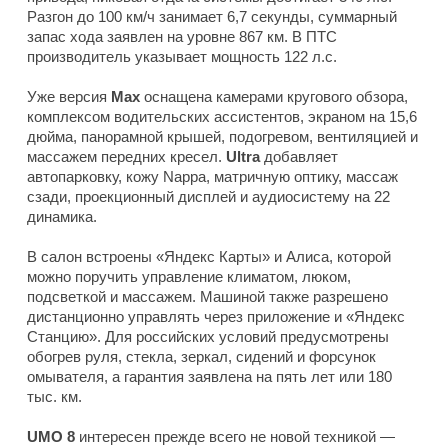
Разгон до 100 км/ч занимает 6,7 секунды, суммарный
запас хода заявлен на уровне 867 км. В ПТС
производитель указывает мощность 122 л.с.
Уже версия
Max
оснащена камерами кругового обзора,
комплексом водительских ассистентов, экраном на 15,6
дюйма, панорамной крышей, подогревом, вентиляцией и
массажем передних кресел.
Ultra
добавляет
автопарковку, кожу Nappa, матричную оптику, массаж
сзади, проекционный дисплей и аудиосистему на 22
динамика.
В салон встроены «Яндекс Карты» и Алиса, которой
можно поручить управление климатом, люком,
подсветкой и массажем. Машиной также разрешено
дистанционно управлять через приложение и «Яндекс
Станцию». Для российских условий предусмотрены
обогрев руля, стекла, зеркал, сидений и форсунок
омывателя, а гарантия заявлена на пять лет или 180
тыс. км.
UMO
8
интересен прежде всего не новой техникой —