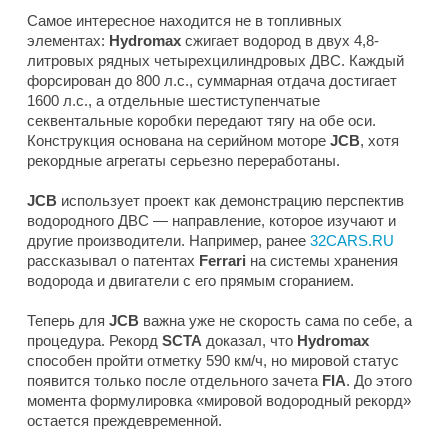
Самое интересное находится не в топливных
элементах:
Hydromax
сжигает водород в двух 4,8-
литровых рядных четырехцилиндровых ДВС. Каждый
форсирован до 800 л.с., суммарная отдача достигает
1600 л.с., а отдельные шестиступенчатые
секвентальные коробки передают тягу на обе оси.
Конструкция основана на серийном моторе
JCB
, хотя
рекордные агрегаты серьезно переработаны.
JCB
использует проект как демонстрацию перспектив
водородного ДВС — направление, которое изучают и
другие производители. Например, ранее
32CARS.RU
рассказывал о патентах
Ferrari
на системы хранения
водорода и двигатели с его прямым сгоранием.
Теперь для
JCB
важна уже не скорость сама по себе, а
процедура. Рекорд
SCTA
доказал, что
Hydromax
способен пройти отметку 590 км/ч, но мировой статус
появится только после отдельного зачета
FIA
. До этого
момента формулировка «мировой водородный рекорд»
остается преждевременной.