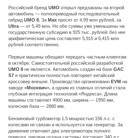
Российский бренд
UMO
открыл предзаказы на второй
автомобиль — полноприводный последовательный
гибрид
UMO 8.
За
Max
просят от 4,99 млн рублей, за
Ultra
— от 5,49 млн. Но обе суммы уже уменьшены на
государственную субсидию в 925 тыс. рублей: без нее
арифметическая цена составляет 5,915 и 6,415 млн
рублей соответственно.
Первые машины обещают передать частным клиентам
в октябре. Самостоятельной российской разработкой
UMO 8
не является. Автомобиль создан на базе
GAC
S7
и практически полностью повторяет китайский
кроссовер внешне. Производство организовано
EVM
на
заводе
«Москвич»,
а одним из главных отличий стала
глубокая интеграция технологий «Яндекса». Длина
машины составляет 4900 мм, ширина — 1950 мм,
колесная база — 2880 мм.
Бензиновый турбомотор 1.5 мощностью 156 л.с. с
колесами не связан и используется как генератор. За
движение отвечают два электромотора полного
привода, пиковая отдача системы достигает 340 л.с.