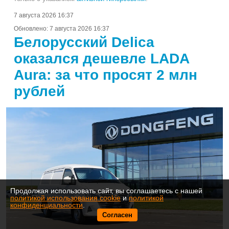
7 августа 2026 16:37
Обновлено:
7 августа 2026 16:37
Белорусский Delica
оказался дешевле LADA
Aura: за что просят 2 млн
рублей
Продолжая использовать сайт, вы соглашаетесь с нашей
политикой использования cookie
и
политикой
конфиденциальности
.
Согласен