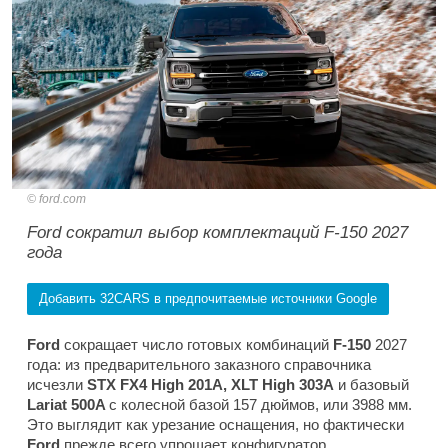
ford.com
Ford сократил выбор комплектаций F-150 2027
года
Добавить 32CARS в предпочитаемые источники Google
Ford
сокращает число готовых комбинаций
F-150
2027
года: из предварительного заказного справочника
исчезли
STX FX4 High 201A, XLT High 303A
и базовый
Lariat 500A
с колесной базой 157 дюймов, или 3988 мм.
Это выглядит как урезание оснащения, но фактически
Ford
прежде всего упрощает конфигуратор.