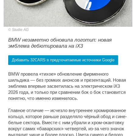
Studie AG
BMW незаметно обновила логотип: новая
эмблема дебютировала на iX3
Добавить 32CARS в предпочитаемые источники Google
BMW провела «тихое» обновление фирменного
шильдика — без громких анонсов и презентаций. Новая
эмблема впервые засветилась на электрическом iX3
2026 года, и только при сравнении бок о бок становится
понятно, что именно изменилось.
Главное отличие — исчезло внутреннее хромированное
кольцо, которое раньше разделяло чёрный обод и сине-
белые сектора. Вместе с ним убрали и хром-окантовку
вокруг самих «баварских» четвертей, из-за чего значок
выглядит чище и более плоско. Цвета синего и белого