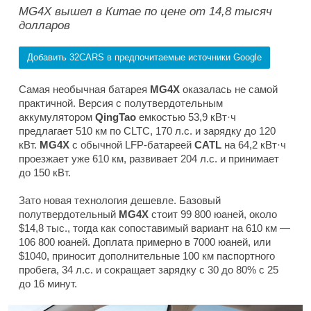
MG4X вышел в Китае по цене от 14,8 тысяч
долларов
Добавить 32CARS в предпочитаемые источники Google
Самая необычная батарея
MG4X
оказалась не самой
практичной. Версия с полутвердотельным
аккумулятором
QingTao
емкостью 53,9 кВт·ч
предлагает 510 км по CLTC, 170 л.с. и зарядку до 120
кВт.
MG4X
с обычной LFP-батареей
CATL
на 64,2 кВт·ч
проезжает уже 610 км, развивает 204 л.с. и принимает
до 150 кВт.
Зато новая технология дешевле. Базовый
полутвердотельный
MG4X
стоит 99 800 юаней, около
$14,8 тыс., тогда как сопоставимый вариант на 610 км —
106 800 юаней. Доплата примерно в 7000 юаней, или
$1040, приносит дополнительные 100 км паспортного
пробега, 34 л.с. и сокращает зарядку с 30 до 80% с 25
до 16 минут.