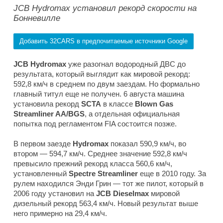
JCB Hydromax установил рекорд скорости на
Бонневилле
Добавить 32CARS в предпочитаемые источники Google
JCB Hydromax
уже разогнал водородный ДВС до
результата, который выглядит как мировой рекорд:
592,8 км/ч в среднем по двум заездам. Но формально
главный титул еще не получен. 6 августа машина
установила рекорд
SCTA
в классе
Blown Gas
Streamliner AA/BGS
, а отдельная официальная
попытка под регламентом FIA состоится позже.
В первом заезде
Hydromax
показал 590,9 км/ч, во
втором — 594,7 км/ч. Среднее значение 592,8 км/ч
превысило прежний рекорд класса 560,6 км/ч,
установленный
Spectre Streamliner
еще в 2010 году. За
рулем находился Энди Грин — тот же пилот, который в
2006 году установил на
JCB Dieselmax
мировой
дизельный рекорд 563,4 км/ч. Новый результат выше
него примерно на 29,4 км/ч.