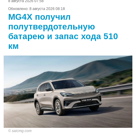
8 августа 2026 07:58
Обновлено:
8 августа 2026 08:18
MG4X получил
полутвердотельную
батарею и запас хода 510
км
saicmg.com