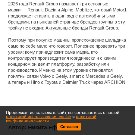
2026 года Renault Group называет три основные
марки — Renault, Dacia и Alpine. Mobilize, который Motor1
продолжает ставить в один ряд с автомобильными
брендами, на нынешней странице брендов группы в эту
тройку не входит. Актуальные бренды Renault Group.
Поэтому при покупке машины происхождение шильдика
само по себе мало что говорит. Полезнее проверять три
уровня: кому принадлежит сама марка, кто
контролирует производителя юридически и с каким
концерном он делит платформу, разработку или
производство. Именно на этом уровне становятся
понятны связи Volvo с Geely, smart с Mercedes и Geely,
а теперь и Hino с Toyota и Daimler Truck через ARCHION.
Продолжая использовать сайт, вы соглашаетесь с нашей
политикой использования cookie
и
политикой
конфиденциальности
.
Автор:
Никита Ефименков
Согласен