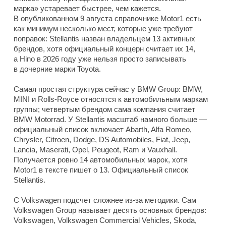
марка» устаревает быстрее, чем кажется.
В опубликованном 9 августа справочнике Motor1 есть
как минимум несколько мест, которые уже требуют
поправок: Stellantis назван владельцем 13 активных
брендов, хотя официальный концерн считает их 14,
а Hino в 2026 году уже нельзя просто записывать
в дочерние марки Toyota.
Самая простая структура сейчас у BMW Group: BMW,
MINI и Rolls-Royce относятся к автомобильным маркам
группы; четвертым брендом сама компания считает
BMW Motorrad. У Stellantis масштаб намного больше —
официальный список включает Abarth, Alfa Romeo,
Chrysler, Citroen, Dodge, DS Automobiles, Fiat, Jeep,
Lancia, Maserati, Opel, Peugeot, Ram и Vauxhall.
Получается ровно 14 автомобильных марок, хотя
Motor1 в тексте пишет о 13. Официальный список
Stellantis.
С Volkswagen подсчет сложнее из-за методики. Сам
Volkswagen Group называет десять основных брендов:
Volkswagen, Volkswagen Commercial Vehicles, Skoda,