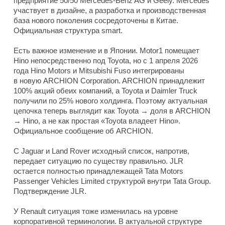
предприятие 50/50 Mercedes-Benz AG и Geely. Mercedes
участвует в дизайне, а разработка и производственная
база нового поколения сосредоточены в Китае.
Официальная структура smart.
Есть важное изменение и в Японии. Motor1 помещает
Hino непосредственно под Toyota, но с 1 апреля 2026
года Hino Motors и Mitsubishi Fuso интегрированы
в новую ARCHION Corporation. ARCHION принадлежит
100% акций обеих компаний, а Toyota и Daimler Truck
получили по 25% нового холдинга. Поэтому актуальная
цепочка теперь выглядит как Toyota → доля в ARCHION
→ Hino, а не как простая «Toyota владеет Hino».
Официальное сообщение об ARCHION.
С Jaguar и Land Rover исходный список, напротив,
передает ситуацию по существу правильно. JLR
остается полностью принадлежащей Tata Motors
Passenger Vehicles Limited структурой внутри Tata Group.
Подтверждение JLR.
У Renault ситуация тоже изменилась на уровне
корпоративной терминологии. В актуальной структуре