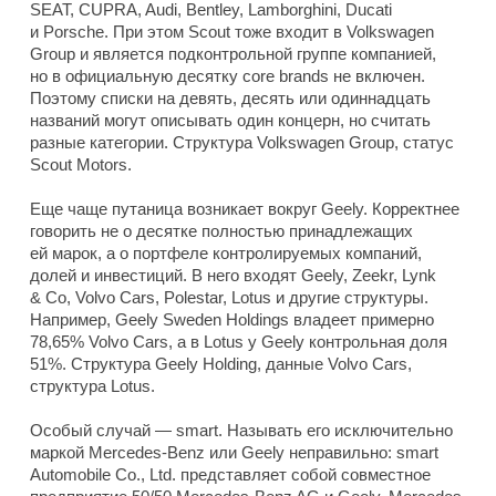
SEAT, CUPRA, Audi, Bentley, Lamborghini, Ducati
и Porsche. При этом Scout тоже входит в Volkswagen
Group и является подконтрольной группе компанией,
но в официальную десятку core brands не включен.
Поэтому списки на девять, десять или одиннадцать
названий могут описывать один концерн, но считать
разные категории. Структура Volkswagen Group, статус
Scout Motors.
Еще чаще путаница возникает вокруг Geely. Корректнее
говорить не о десятке полностью принадлежащих
ей марок, а о портфеле контролируемых компаний,
долей и инвестиций. В него входят Geely, Zeekr, Lynk
& Co, Volvo Cars, Polestar, Lotus и другие структуры.
Например, Geely Sweden Holdings владеет примерно
78,65% Volvo Cars, а в Lotus у Geely контрольная доля
51%. Структура Geely Holding, данные Volvo Cars,
структура Lotus.
Особый случай — smart. Называть его исключительно
маркой Mercedes-Benz или Geely неправильно: smart
Automobile Co., Ltd. представляет собой совместное