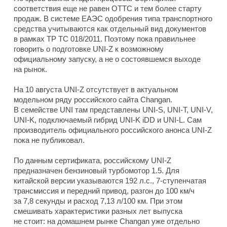
соответствия еще не равен ОТТС и тем более старту
продаж. В системе ЕАЭС одобрения типа транспортного
средства учитываются как отдельный вид документов
в рамках ТР ТС 018/2011. Поэтому пока правильнее
говорить о подготовке UNI-Z к возможному
официальному запуску, а не о состоявшемся выходе
на рынок.
На 10 августа UNI-Z отсутствует в актуальном
модельном ряду российского сайта Changan.
В семействе UNI там представлены UNI-S, UNI-T, UNI-V,
UNI-K, подключаемый гибрид UNI-K iDD и UNI-L. Сам
производитель официального российского анонса UNI-Z
пока не публиковал.
По данным сертификата, российскому UNI-Z
предназначен бензиновый турбомотор 1.5. Для
китайской версии указываются 192 л.с., 7-ступенчатая
трансмиссия и передний привод, разгон до 100 км/ч
за 7,8 секунды и расход 7,13 л/100 км. При этом
смешивать характеристики разных лет выпуска
не стоит: на домашнем рынке Changan уже отдельно