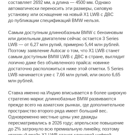
составляет 2692 мм, а длина — 4500 мм. Однако
автоматически переносить эти размеры, силовую
установку или оснащение на новый X1 LWB с ДВС
до публикации спецификаций BMW нельзя.
Самым доступным длиннобазным BMW с бензиновым
или дизельным двигателем сейчас остается 3 Series
LWB — от 6,27 млн рупий, примерно 5,44 млн рублей.
Поэтому заявление Autocar о том, что X1 LWB станет
самым доступным BMW LWB с ДВС в стране, выглядит
логично даже без объявленного прайса: новинке
достаточно расположиться ниже этой отметки. 5 Series
LWB начинается уже с 7,66 млн рупий, или около 6,65
млн рублей.
Ставка именно на Индию вписывается в более широкую
стратегию марки: длиннобазные BMW развиваются
прежде всего на азиатских рынках, где дополнительное
пространство второго ряда имеет больший вес.
Одновременно местные цены уже дважды
пересматривались в 2026 году; апрельское повышение
до 2% затронуло всю премиальную линейку, поэтому
итоговый прайс X1 LWB станет ключевой цифрой