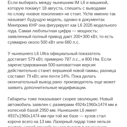
Если выбирать между нынешним IM L6 и машиной,
которую покажут 18 августа, спешить с выводами
по слову «новое поколение» не стоит. Yiche именно так
называет будущую модель, однако в документах
Минпрома КНР она фигурирует как L6 2026 модельного
года. Самая любопытная цифра — мощность:
заявленный полный привод дает 200+300 кВт, то есть
суммарно около 500 кВт или 680 л.с.
У нынешнего L6 Ultra официальный показатель
достигает 579 кВт, примерно 787 л.с., и 800 Нм. Если
зарегистрированная 500-киловаттная версия
действительно станет вершиной новой гаммы, разница
составит 79 кВт, или почти 14%. Пока делать
окончательный вывод рано: производитель еще может
заявить дополнительные модификации.
Габариты тоже показывают скорее эволюцию. Новый
автомобиль заявлен с размерами 4924x1960x1474 мм и
колесной базой 2950 мм. Нынешняя L6 имеет
4937x1960x1474 мм при той же базе — кузов стал
короче всего на 13 мм. Лазерный лидар тоже нельзя