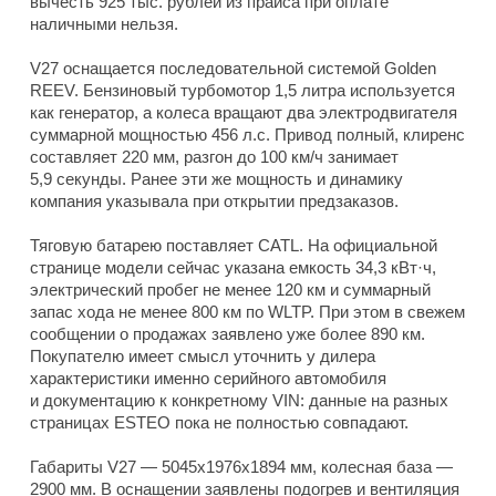
вычесть 925 тыс. рублей из прайса при оплате
наличными нельзя.
V27 оснащается последовательной системой Golden
REEV. Бензиновый турбомотор 1,5 литра используется
как генератор, а колеса вращают два электродвигателя
суммарной мощностью 456 л.с. Привод полный, клиренс
составляет 220 мм, разгон до 100 км/ч занимает
5,9 секунды. Ранее эти же мощность и динамику
компания указывала при открытии предзаказов.
Тяговую батарею поставляет CATL. На официальной
странице модели сейчас указана емкость 34,3 кВт·ч,
электрический пробег не менее 120 км и суммарный
запас хода не менее 800 км по WLTP. При этом в свежем
сообщении о продажах заявлено уже более 890 км.
Покупателю имеет смысл уточнить у дилера
характеристики именно серийного автомобиля
и документацию к конкретному VIN: данные на разных
страницах ESTEO пока не полностью совпадают.
Габариты V27 — 5045x1976x1894 мм, колесная база —
2900 мм. В оснащении заявлены подогрев и вентиляция