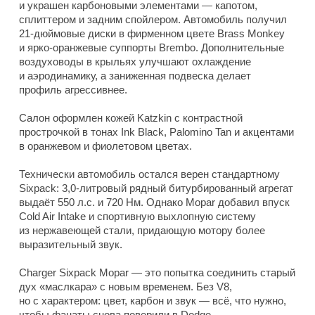
и украшен карбоновыми элементами — капотом,
сплиттером и задним спойлером. Автомобиль получил
21-дюймовые диски в фирменном цвете Brass Monkey
и ярко-оранжевые суппорты Brembo. Дополнительные
воздуховоды в крыльях улучшают охлаждение
и аэродинамику, а заниженная подвеска делает
профиль агрессивнее.
Салон оформлен кожей Katzkin с контрастной
прострочкой в тонах Ink Black, Palomino Tan и акцентами
в оранжевом и фиолетовом цветах.
Технически автомобиль остался верен стандартному
Sixpack: 3,0-литровый рядный битурбированный агрегат
выдаёт 550 л.с. и 720 Нм. Однако Mopar добавил впуск
Cold Air Intake и спортивную выхлопную систему
из нержавеющей стали, придающую мотору более
выразительный звук.
Charger Sixpack Mopar — это попытка соединить старый
дух «маслкара» с новым временем. Без V8,
но с характером: цвет, карбон и звук — всё, что нужно,
чтобы фанаты снова поверили в Dodge.