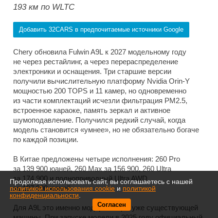
193 км по WLTC
Добавить 32CARS в предпочитаемые источники Google
Chery обновила Fulwin A9L к 2027 модельному году
не через рестайлинг, а через перераспределение
электроники и оснащения. Три старшие версии
получили вычислительную платформу Nvidia Orin-Y
мощностью 200 TOPS и 11 камер, но одновременно
из части комплектаций исчезли фильтрация PM2.5,
встроенное караоке, память зеркал и активное
шумоподавление. Получился редкий случай, когда
модель становится «умнее», но не обязательно богаче
по каждой позиции.
В Китае предложены четыре исполнения: 260 Pro
за 139 900 юаней, 260 Max за 156 900, 260 Ultra
за 174 900 и полноприводный Ultra AWD
Продолжая использовать сайт, вы соглашаетесь с нашей
за 197 900 юаней.
политикой использования cookie
и
политикой
конфиденциальности
.
Согласен
Для A9L это именно модернизация уже существующей
машины. При запуске модели в 2025 году официальный