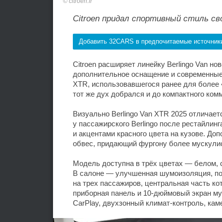
citroen.fr
Citroen придал спортивный стиль сво
Добавить 32CARS в предпочитаемые источник
Citroen расширяет линейку Berlingo Van н
дополнительное оснащение и современные
XTR, использовавшегося ранее для более 
тот же дух добрался и до компактного ком
Визуально Berlingo Van XTR 2025 отличае
у пассажирского Berlingo после рестайли
и акцентами красного цвета на кузове. До
обвес, придающий фургону более мускули
Модель доступна в трёх цветах — белом, с
В салоне — улучшенная шумоизоляция, по
на трех пассажиров, центральная часть к
приборная панель и 10-дюймовый экран мул
CarPlay, двухзонный климат-контроль, кам