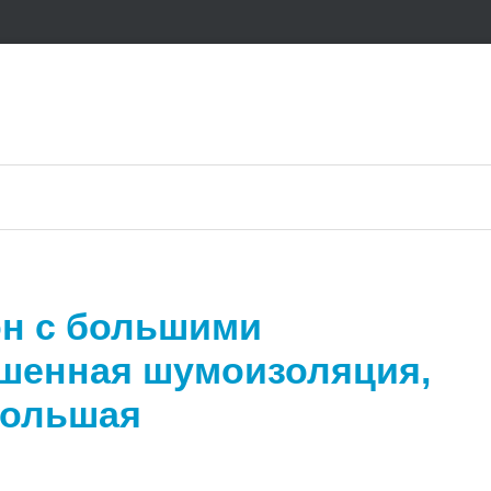
н с большими
шенная шумоизоляция,
большая