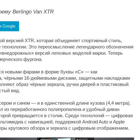
ему Berlingo Van XTR
и Google
овой версией XTR, которая объединяет спортивный стиль,
 технологии. Это переосмысление легендарного обозначения
«внедорожных» версий легковых моделей марки. Теперь
мерческого фургона.
тся новыми фарами в форме буквы «C» — как
нга, чёрными 16-дюймовыми дисками, защитными накладками
полняют образ чёрные зеркала, ручки дверей и пластиковый
стый вид.
ером и синем — и в единственной длине кузова (4,4 метра).
л из переработанного полипропилена и удобный диван
оторой превращается в столик. Среди технологий — цифровая
ьтимедиа с навигацией, поддержкой Android Auto и Apple
еры кругового обзора и зеркала с цифровым отображением.