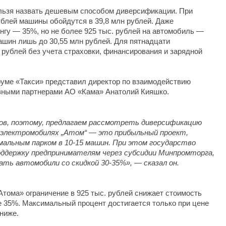
льзя назвать дешевым способом диверсификации. При
ублей машины обойдутся в 39,8 млн рублей. Даже
нгу — 35%, но не более 925 тыс. рублей на автомобиль —
шин лишь до 30,55 млн рублей. Для пятнадцати
 рублей без учета страховки, финансирования и зарядной
ме «Такси» представил директор по взаимодействию
ивными партнерами АО «Кама» Анатолий Кияшко.
ов, поэтому, предлагаем рассмотреть диверсификацию
а электромобилях „Атом“ — это прибыльный проект,
мальным парком в 10-15 машин. При этом государство
ддержку предпринимателям через субсидии Минпромторга,
ь автомобили со скидкой 30-35%», — сказал он.
тома» ограничение в 925 тыс. рублей снижает стоимость
е 35%. Максимальный процент достигается только при цене
ниже.