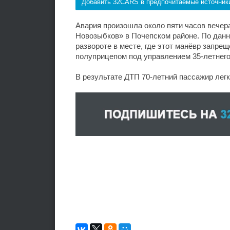
Добавить 32CARS в предпочитаемые источник
Авария произошла около пяти часов вечера
Новозыбков» в Почепском районе. По дан
развороте в месте, где этот манёвр запре
полуприцепом под управлением 35-летнего
В результате ДТП 70-летний пассажир лег