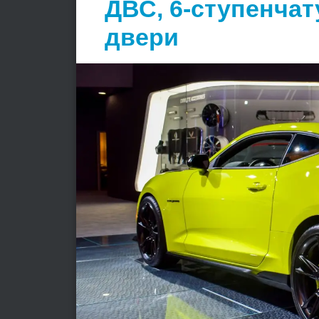
ДВС, 6-ступенчат
двери