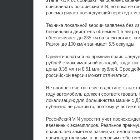
этапе ROX 01 собирают на основе сваренно
присваивать российский VIN, но пока не г
рассматривает последующий переход к ис
Техника локальной версии заявлена без из
бензиновый двигатель объемом 1,5 литра р
обеспечивает до 235 км на электротяге, к
Разгон до 100 км/ч занимает 5,5 секунды.
Ориентироваться на прежний прайс следуе
рублей с максимальной выгодой, тогда ка
цены 8,35 млн и 8,51 млн рублей. Срок де
российской версии может отличаться.
Не вполне точен и тезис о доступе к льго
году автомобиль должен соответствовать
локализации; для большинства машин с ДВ
публично не раскрыто, поэтому участие в 
Российский VIN упростит учет происхожде
ввезенных экземпляров. Реальное преиму
прайса: без заметной разницы с импортны
производственным, а не ценовым событие