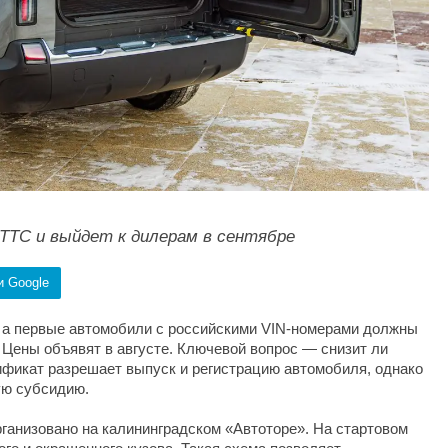
ОТТС и выйдет к дилерам в сентябре
и Google
 а первые автомобили с российскими VIN-номерами должны
. Цены объявят в августе. Ключевой вопрос — снизит ли
фикат разрешает выпуск и регистрацию автомобиля, однако
ую субсидию.
рганизовано на калининградском «Автоторе». На стартовом