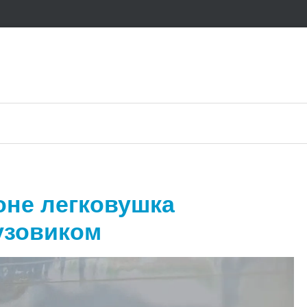
оне легковушка
узовиком