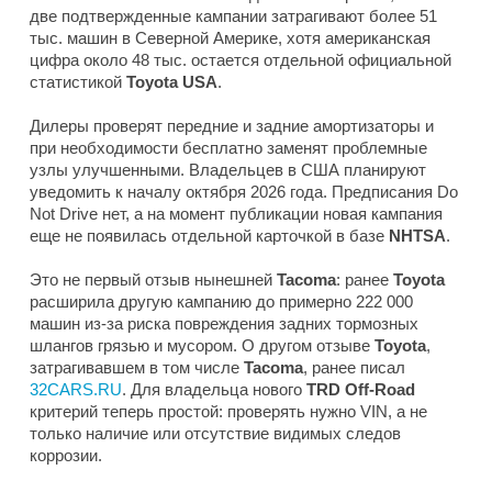
две подтвержденные кампании затрагивают более 51
тыс. машин в Северной Америке, хотя американская
цифра около 48 тыс. остается отдельной официальной
статистикой
Toyota USA
.
Дилеры проверят передние и задние амортизаторы и
при необходимости бесплатно заменят проблемные
узлы улучшенными. Владельцев в США планируют
уведомить к началу октября 2026 года. Предписания Do
Not Drive нет, а на момент публикации новая кампания
еще не появилась отдельной карточкой в базе
NHTSA
.
Это не первый отзыв нынешней
Tacoma
: ранее
Toyota
расширила другую кампанию до примерно 222 000
машин из-за риска повреждения задних тормозных
шлангов грязью и мусором. О другом отзыве
Toyota
,
затрагивавшем в том числе
Tacoma
, ранее писал
32CARS.RU
. Для владельца нового
TRD Off-Road
критерий теперь простой: проверять нужно VIN, а не
только наличие или отсутствие видимых следов
коррозии.