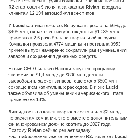
почти 19% всей выручки компании. Внешние поставки
R2
стартовали 9 июня, а за квартал
Rivian
передала
клиентам 12 194 автомобиля всех типов.
У
Lucid
картина тяжелее. Выручка выросла на 56%, до
$405 млн, однако чистый убыток достиг $1,035 млрд —
примерно в 2,6 раза больше квартальной выручки.
Компания произвела 4774 машины и поставила 3953,
причем выпуск намеренно сократили ради уменьшения
запасов и сохранения денежных средств.
Новый CEO Сильвио Наполи запустил программу
экономии на $1,4 млрд: до $800 млн должны
высвободить за счет запасов, еще около $500 млн —
сокращением капитальных расходов. В июне
Lucid
также объявила об уменьшении американского штата
примерно на 18%.
Ликвидность на конец квартала составляла $3 млрд —
по расчетам компании, этого вместе с дополнительным
финансированием должно хватить до 2027 года.
Поэтому
Rivian
сейчас решает задачу
масштабирования уже запущенного
R2,
тогда как
Lucid