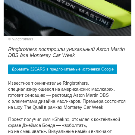
Ringbrothers
Ringbrothers построили уникальный Aston Martin
DBS для Monterey Car Week
Добавить 32CARS в предпочитаемые источники Google
Известное тюнинг-ателье Ringbrothers,
специализирующееся на американских маслкарах,
готовит сенсацию — рестомод Aston Martin DBS
с элементами дизайна масл-каров. Премьера состоится
на шоу The Quail в рамках Monterey Car Week.
Проект получил имя «Shakn», отсылая к коктейльной
фразе Джеймса Бонда — «взболтать,
но не смешивать». Визуальные намёки включают