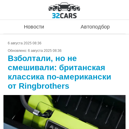
Новости
Автоподбор
6 августа 2025 08:36
Обновлено:
6 августа 2025 08:36
Взболтали, но не
смешивали: британская
классика по-американски
от Ringbrothers