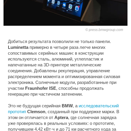
press.bmwgroup.com
Добиться результата позволили не только панели.
Luminetta
примерно в четыре раза легче многих
сопоставимых серийных машин: в конструкции
используются сталь, алюминий, углепластик и
напечатанные на 3D-принтере металлические
соединения. Добавлены рекуперация, управление
распределением момента и оптимизированная силовая
электроника. Солнечные модули, разработанные при
участии
Fraunhofer ISE
, способны продолжать
генерацию при частичном затенении.
Это не будущая серийная
BMW
, а
исследовательский
прототип
Clemson
, созданный при поддержке марки. В
этом он отличается от
Aptera
, где солнечная зарядка
уже проверялась в реальных условиях: о прототипе,
получившем 4,42 кВт·ч и до 71 км расчетного хода за