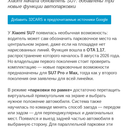
Xiaomi начала обновлять SU7: добавлены три
новые функции автопарковки
Добавить 32CARS в предпочитаемые источники Google
У
Xiaomi SU7
появилась необычная возможность:
водитель может сам обозначить парковочное место на
центральном экране, даже если на площадке нет
нарисованных линий. Функция вошла в
OTA 1.17
,
распространение которого началось 8 августа 2026 года.
Но владельцам первого поколения стоит проверить
комплектацию — новые парковочные возможности
предназначены для
SU7 Pro
и
Max,
тогда как у второго
поколения они заявлены для всей линейки.
В режиме
«парковки по рамке»
достаточно перетащить
виртуальный прямоугольник на экране и выбрать
нужное положение автомобиля. Система также
научилась по команде менять способ заезда — передом
или задом — для перпендикулярных и диагональных
мест. Появился и выезд задней частью автомобиля в
выбранную сторону. Для параллельной парковки эти