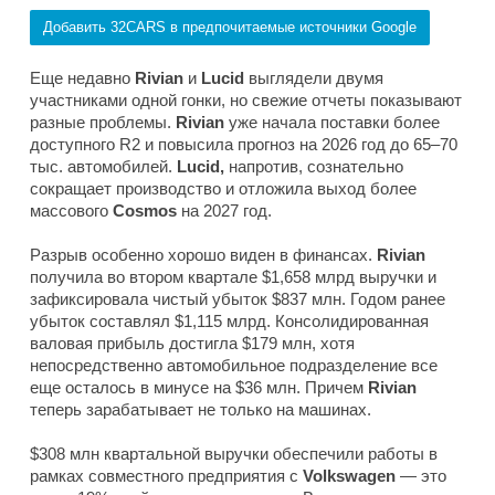
Добавить 32CARS в предпочитаемые источники Google
Еще недавно
Rivian
и
Lucid
выглядели двумя
участниками одной гонки, но свежие отчеты показывают
разные проблемы.
Rivian
уже начала поставки более
доступного R2 и повысила прогноз на 2026 год до 65–70
тыс. автомобилей.
Lucid,
напротив, сознательно
сокращает производство и отложила выход более
массового
Cosmos
на 2027 год.
Разрыв особенно хорошо виден в финансах.
Rivian
получила во втором квартале $1,658 млрд выручки и
зафиксировала чистый убыток $837 млн. Годом ранее
убыток составлял $1,115 млрд. Консолидированная
валовая прибыль достигла $179 млн, хотя
непосредственно автомобильное подразделение все
еще осталось в минусе на $36 млн. Причем
Rivian
теперь зарабатывает не только на машинах.
$308 млн квартальной выручки обеспечили работы в
рамках совместного предприятия с
Volkswagen
— это