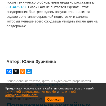
после технического обновления недавно рассказывал
32CARS.RU
.
Black Box
не пытается сделать этот
внедорожник быстрее: здесь покупатель платит за
редкое сочетание серьезной подготовки и салона,
который меньше всего ожидаешь увидеть после дня на
бездорожье.
Автор:
Юлия Зурилина
Использование текстов, фото- и видео сайта разрешается
только с указанием
активной гиперссылки
.
Продолжая использовать сайт, вы соглашаетесь с нашей
политикой использования cookie
и
политикой
8 августа 2026 10:57
конфиденциальности
.
Обновлено:
8 августа 2026 10:58
Согласен
Подержанные «китайцы»