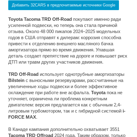
Добавить 32CARS в предпочитаемые источники Google
Toyota Tacoma TRD Off-Road
покупают именно ради
усиленной подвески, но теперь она стала причиной
отзыва. Около 48 000 пикапов 2024–2025 модельных
годов в США отправят к дилерам: коррозия способна
привести к отделению внешнего масляного бачка
амортизатора прямо во время движения. Упавшая
деталь создает препятствие на дороге и повышает риск
ДТП или травм других участников движения.
TRD Off-Road
использует однотрубные амортизаторы
Bilstein
с выносными резервуарами, рассчитанные на
увеличенные ходы подвески и более эффективное
охлаждение при работе вне асфальта.
Toyota
пока не
уточняет, ограничена ли проблема конкретным
двигателем: версия предлагается как с обычным 2,4-
литровым турбомотором, так и с гибридной системой
i-
FORCE MAX
.
В Канаде кампания дополнительно охватывает 3551
Tacoma TRD Offroad
2024 года. Таким образом, только