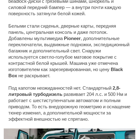
beadlock-диски с грязевыми шинами, шноркель и
силовой передний бампер — а внутри почти каждую
поверхность затянули белой кожей.
Белыми стали сиденья, дверные карты, передняя
панель, центральная консоль и даже потолок.
Добавлены мультимедиа
Pioneer
, дополнительные
переключатели, выдвижные подножки, экспедиционный
багажник и дополнительный свет. Снаружи
используется светло-голубое матовое покрытие с
контрастной белой крышей. Машина уже отмечена
изготовителем как зарезервированная, но цену
Black
Box
не раскрывает.
Под капотом неожиданностей нет. Стандартный
2,8-
литровый турбодизель
развивает 204 л.с. и 500 Нм и
работает с шестиступенчатым автоматом и полным
приводом. То есть внедорожную геометрию и оснащение
тюнер изменил, а дополнительной мощности за
эффектной внешностью не спрятано.