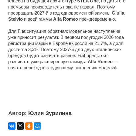
класса на будущей архитектуре
STLA One
, но даты его
премьеры производитель пока не назвал. Поэтому
превращать 2027-й в год одновременной замены
Giulia
,
Stelvio
и всей гаммы
Alfa Romeo
преждевременно.
Для
Fiat
ситуация обратная: модельное наступление
уже приносит результат. В первом полугодии 2026 года
регистрации марки в Европе выросли на 21,7%, а доля
достигла 3,3%. Поэтому 2027-й для двух итальянских
брендов будет означать разное:
Fiat
предстоит
развивать уже расширенную гамму, а
Alfa Romeo
—
начать переход к следующему поколению моделей.
Автор:
Юлия Зурилина