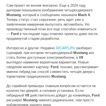
Сам проект не возник внезапно. Еще в 2024 году
дилерам показывали изображения четырехдверного
Mustang
, который в сообщениях называли
Mach 4
.
Теперь статус стал серьезнее: речь идет уже о
заявленном намерении выпускать автомобиль. Но
производственный план все еще способен измениться
—
Ford
в последние годы отменял проекты даже после
продвинутой стадии разработки.
Интересно и другое. Недавно
32CARS.RU
разбирал
сценарий, при котором четырехдверный
Mustang
мог
стать более доступным электромобилем, а
V8
выглядел наименее вероятным вариантом. Новые
сведения меняют картину:
Ford
, похоже, рассматривает
именно гибрид как способ совместить четыре двери с
характером традиционного
Mustang
.
До серийной премьеры главным вопросом остается не
количество дверей, а силовая установка. Если
гибридный
V8
действительно дойдет до конвейера,
Ford
расширит
Mustang
намного радикальнее, чем просто
добавлением заднего ряда.