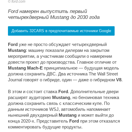
ford.com
Ford намерен выпустить первый
четырехдверный Mustang до 2030 года
Добавить 32CARS в предпочитаемые источники Google
Ford
уже не просто обсуждает четырехдверный
Mustang
: машину показали дилерам на закрытом
мероприятии, а участникам сообщили о намерении
довести проект до производства. Главное отличие от
Mustang Mach-E
принципиальное — будущая модель
должна сохранить ДВС. Два источника
The Wall Street
Journal
говорят о гибриде, один — даже о гибридном
V8
.
В этом и состоит ставка
Ford
. Дополнительные двери
расширят аудиторию
Mustang
, но бензиновая техника
должна сохранить связь с классическим купе. По
данным источников
WSJ
, автомобиль напоминает
нынешний двухдверный
Mustang
и может выйти до
конца 2020-х. Представитель
Ford
при этом отказался
комментировать будущие продукты.