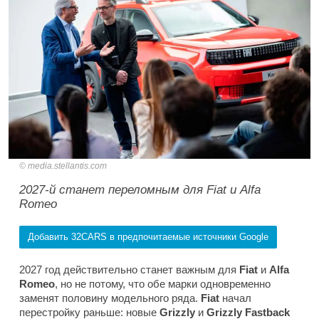
media.stellantis.com
2027-й станет переломным для Fiat и Alfa
Romeo
Добавить 32CARS в предпочитаемые источники Google
2027 год действительно станет важным для
Fiat
и
Alfa
Romeo
, но не потому, что обе марки одновременно
заменят половину модельного ряда.
Fiat
начал
перестройку раньше: новые
Grizzly
и
Grizzly Fastback