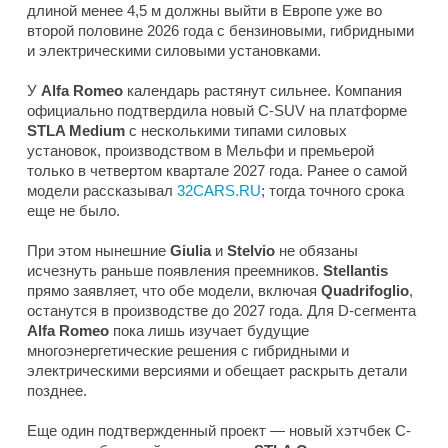
длиной менее 4,5 м должны выйти в Европе уже во
второй половине 2026 года с бензиновыми, гибридными
и электрическими силовыми установками.
У
Alfa Romeo
календарь растянут сильнее. Компания
официально подтвердила новый C-SUV на платформе
STLA Medium
с несколькими типами силовых
установок, производством в Мельфи и премьерой
только в четвертом квартале 2027 года. Ранее о самой
модели рассказывал
32CARS.RU
; тогда точного срока
еще не было.
При этом нынешние
Giulia
и
Stelvio
не обязаны
исчезнуть раньше появления преемников.
Stellantis
прямо заявляет, что обе модели, включая
Quadrifoglio
,
останутся в производстве до 2027 года. Для D-сегмента
Alfa Romeo
пока лишь изучает будущие
многоэнергетические решения с гибридными и
электрическими версиями и обещает раскрыть детали
позднее.
Еще один подтвержденный проект — новый хэтчбек C-