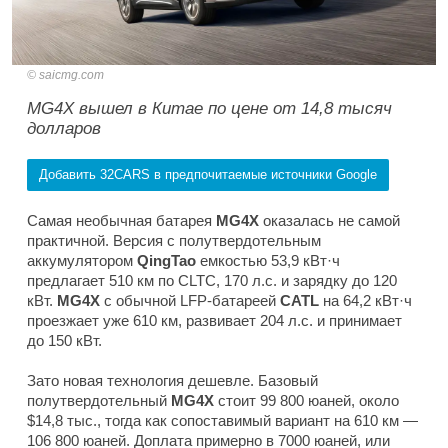
saicmg.com
MG4X вышел в Китае по цене от 14,8 тысяч
долларов
Добавить 32CARS в предпочитаемые источники Google
Самая необычная батарея
MG4X
оказалась не самой
практичной. Версия с полутвердотельным
аккумулятором
QingTao
емкостью 53,9 кВт·ч
предлагает 510 км по CLTC, 170 л.с. и зарядку до 120
кВт.
MG4X
с обычной LFP-батареей
CATL
на 64,2 кВт·ч
проезжает уже 610 км, развивает 204 л.с. и принимает
до 150 кВт.
Зато новая технология дешевле. Базовый
полутвердотельный
MG4X
стоит 99 800 юаней, около
$14,8 тыс., тогда как сопоставимый вариант на 610 км —
106 800 юаней. Доплата примерно в 7000 юаней, или