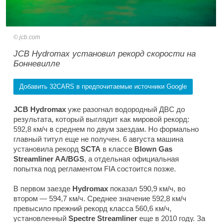
jcb.com
JCB Hydromax установил рекорд скорости на
Бонневилле
Добавить 32CARS в предпочитаемые источники Google
JCB Hydromax
уже разогнал водородный ДВС до
результата, который выглядит как мировой рекорд:
592,8 км/ч в среднем по двум заездам. Но формально
главный титул еще не получен. 6 августа машина
установила рекорд
SCTA
в классе
Blown Gas
Streamliner AA/BGS
, а отдельная официальная
попытка под регламентом FIA состоится позже.
В первом заезде
Hydromax
показал 590,9 км/ч, во
втором — 594,7 км/ч. Среднее значение 592,8 км/ч
превысило прежний рекорд класса 560,6 км/ч,
установленный
Spectre Streamliner
еще в 2010 году. За