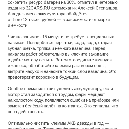
сократить ресурс батареи на 30%, отметил в интервью
изданию 32CARS.RU автомеханик Алексей Степанцов.
А ведь замена аккумулятора обойдётся
от 5 до 12 тысяч рублей — в зависимости от марки
и ёмкости.
Чистка занимает 15 минут и не требует специальных
навыков. Понадобятся перчатки, сода, вода, старая
зубная щётка, тряпка и немного вазелина. Перед
началом работ обязательно выключите зажигание
и дайте мотору остыть. Затем отсоедините «минус»
и «плюс», обработайте клеммы раствором соды,
вытрите насухо и нанесите тонкий слой вазелина. Это
предотвратит коррозию в будущем.
Особое внимание стоит уделить аккумулятору, если
мотор стал заводиться с трудом, фары мерцают
на холостом ходу, появляются ошибки на приборке или
заметен белёсый налёт на контактах. Это сигналы, что
пора действовать.
Оптимально чистить клеммы АКБ дважды в год —
весной и осенью. Такая профилактика особенно важна