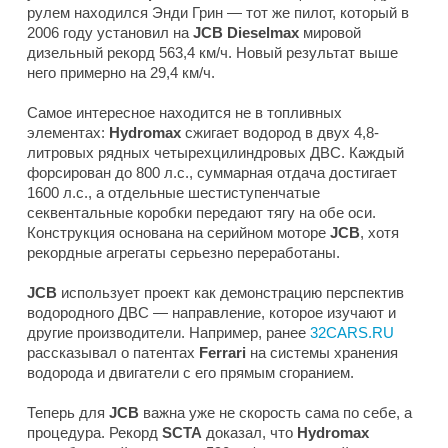
рулем находился Энди Грин — тот же пилот, который в
2006 году установил на
JCB Dieselmax
мировой
дизельный рекорд 563,4 км/ч. Новый результат выше
него примерно на 29,4 км/ч.
Самое интересное находится не в топливных
элементах:
Hydromax
сжигает водород в двух 4,8-
литровых рядных четырехцилиндровых ДВС. Каждый
форсирован до 800 л.с., суммарная отдача достигает
1600 л.с., а отдельные шестиступенчатые
секвентальные коробки передают тягу на обе оси.
Конструкция основана на серийном моторе
JCB
, хотя
рекордные агрегаты серьезно переработаны.
JCB
использует проект как демонстрацию перспектив
водородного ДВС — направление, которое изучают и
другие производители. Например, ранее
32CARS.RU
рассказывал о патентах
Ferrari
на системы хранения
водорода и двигатели с его прямым сгоранием.
Теперь для
JCB
важна уже не скорость сама по себе, а
процедура. Рекорд
SCTA
доказал, что
Hydromax