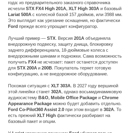
года: из предварительного заказного справочника
исчезли
STX FX4 High 201A, XLT High 303A
и базовый
Lariat 500A
с колесной базой 157 дюймов, или 3988 мм.
Это выглядит как урезание оснащения, но фактически
Ford
прежде всего упрощает конфигуратор.
Лучший пример —
STX
. Версия
201A
объединяла
внедорожную подвеску, защиту днища, блокировку
заднего дифференциала, 18-дюймовые колеса с
внедорожными шинами и подножки. Сама возможность
получить
FX4
не исчезает: пакет останется доступен
для
STX 200A
и
200B
. Покупатель теряет готовую
конфигурацию, а не внедорожное оборудование.
Похожая ситуация с
XLT 303A
. В 2027 году вершиной
этой линейки станет
302A
, однако восьмидинамиковую
аудиосистему
B&O, Mobile Office Package
и
Chrome
Appearance Package
можно будет добавить отдельно.
Ford Co-Pilot360 Assist 2.0
при этом входит в
302A
. То
есть прежний
XLT High
фактически разбирают на
базовый пакет и опции.