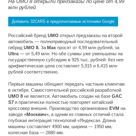
На UMO 8 открыли предзаказы по цене от 4,99
млн рублей
Добавить 32CARS в предпочитаемые источники Google
Российский бренд
UMO
открыл предзаказы на второй
автомобиль — полноприводный последовательный
гибрид
UMO 8.
За
Max
просят от 4,99 млн рублей, за
Ultra
— от 5,49 млн. Но обе суммы уже уменьшены на
государственную субсидию в 925 тыс. рублей: без нее
арифметическая цена составляет 5,915 и 6,415 млн
рублей соответственно.
Первые машины обещают передать частным клиентам
в октябре. Самостоятельной российской разработкой
UMO 8
не является. Автомобиль создан на базе
GAC
S7
и практически полностью повторяет китайский
кроссовер внешне. Производство организовано
EVM
на
заводе
«Москвич»,
а одним из главных отличий стала
глубокая интеграция технологий «Яндекса». Длина
машины составляет 4900 мм, ширина — 1950 мм,
колесная база — 2880 мм.