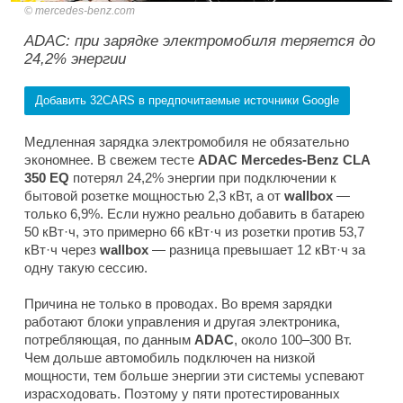
mercedes-benz.com
ADAC: при зарядке электромобиля теряется до
24,2% энергии
Добавить 32CARS в предпочитаемые источники Google
Медленная зарядка электромобиля не обязательно
экономнее. В свежем тесте
ADAC Mercedes-Benz CLA
350 EQ
потерял 24,2% энергии при подключении к
бытовой розетке мощностью 2,3 кВт, а от
wallbox
—
только 6,9%. Если нужно реально добавить в батарею
50 кВт·ч, это примерно 66 кВт·ч из розетки против 53,7
кВт·ч через
wallbox
— разница превышает 12 кВт·ч за
одну такую сессию.
Причина не только в проводах. Во время зарядки
работают блоки управления и другая электроника,
потребляющая, по данным
ADAC
, около 100–300 Вт.
Чем дольше автомобиль подключен на низкой
мощности, тем больше энергии эти системы успевают
израсходовать. Поэтому у пяти протестированных