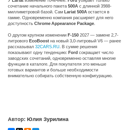
У
Lariat
изменение точечнее:
Ford
убирает только
сочетание начального пакета
500A
с длинной 3988-
миллиметровой базой. Сам
Lariat 500A
остается в
гамме. Одновременно компания расширяет для него
доступность
Chrome Appearance Package
.
О другом крупном изменении
F-150
2027 — замене 2,7-
литрового
EcoBoost
на новый 3,0-литровый V6 — ранее
рассказывал
32CARS.RU
. В сумме решения
показывают одну тенденцию:
Ford
сокращает число
заводских сочетаний, одновременно оставляя многие
функции в каталоге. Для покупателя это меньше
готовых вариантов и больше необходимости
внимательно собирать собственную конфигурацию.
Автор:
Юлия Зурилина