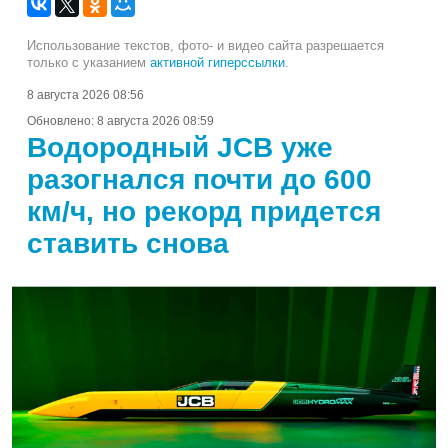
Использование текстов, фото- и видео сайта разрешается
только с указанием
активной гиперссылки
.
8 августа 2026 08:56
Обновлено:
8 августа 2026 08:59
Водородный JCB уже
разогнался почти до 600
км/ч, но рекорд придется
ставить снова