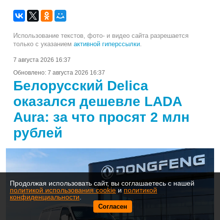
Использование текстов, фото- и видео сайта разрешается
только с указанием
активной гиперссылки
.
7 августа 2026 16:37
Обновлено:
7 августа 2026 16:37
Белорусский Delica
оказался дешевле LADA
Aura: за что просят 2 млн
рублей
Продолжая использовать сайт, вы соглашаетесь с нашей
политикой использования cookie
и
политикой
конфиденциальности
.
Согласен