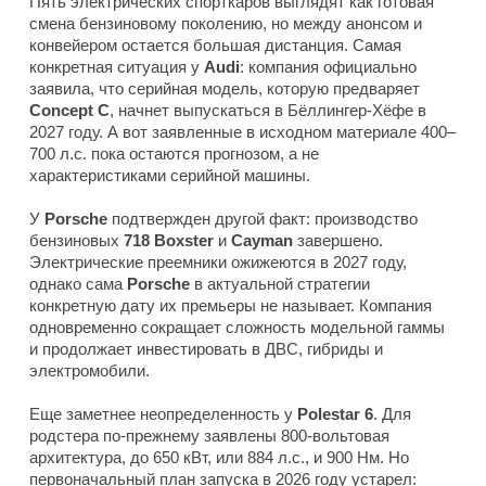
Пять электрических спорткаров выглядят как готовая
смена бензиновому поколению, но между анонсом и
конвейером остается большая дистанция. Самая
конкретная ситуация у
Audi
: компания официально
заявила, что серийная модель, которую предваряет
Concept C
, начнет выпускаться в Бёллингер-Хёфе в
2027 году. А вот заявленные в исходном материале 400–
700 л.с. пока остаются прогнозом, а не
характеристиками серийной машины.
У
Porsche
подтвержден другой факт: производство
бензиновых
718 Boxster
и
Cayman
завершено.
Электрические преемники ожижеются в 2027 году,
однако сама
Porsche
в актуальной стратегии
конкретную дату их премьеры не называет. Компания
одновременно сокращает сложность модельной гаммы
и продолжает инвестировать в ДВС, гибриды и
электромобили.
Еще заметнее неопределенность у
Polestar 6
. Для
родстера по-прежнему заявлены 800-вольтовая
архитектура, до 650 кВт, или 884 л.с., и 900 Нм. Но
первоначальный план запуска в 2026 году устарел: