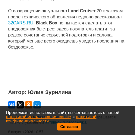
О возвращении актуального
Land Cruiser 70
к заказам
после технического обновления недавно рассказывал
32CARS.RU
.
Black Box
не пытается сделать этот
внедорожник быстрее: здесь покупатель платит за
редкое сочетание серьезной подготовки и салона,
который меньше всего ожидаешь увидеть после дня на
бездорожье.
Автор:
Юлия Зурилина
Продолжая использовать сайт, вы соглашаетесь с нашей
политикой использования cookie
и
политикой
Использование текстов, фото- и видео сайта разрешается
конфиденциальности
.
только с указанием
активной гиперссылки
.
Согласен
8 августа 2026 10:57