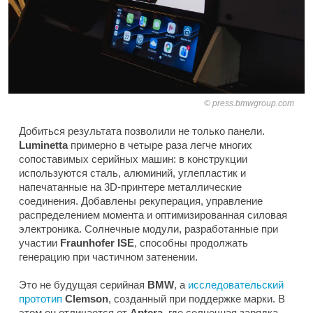
press.bmwgroup.com
Добиться результата позволили не только панели.
Luminetta
примерно в четыре раза легче многих
сопоставимых серийных машин: в конструкции
используются сталь, алюминий, углепластик и
напечатанные на 3D-принтере металлические
соединения. Добавлены рекуперация, управление
распределением момента и оптимизированная силовая
электроника. Солнечные модули, разработанные при
участии
Fraunhofer ISE
, способны продолжать
генерацию при частичном затенении.
Это не будущая серийная
BMW
, а
исследовательский
прототип
Clemson
, созданный при поддержке марки. В
этом он отличается от
Aptera
, где солнечная зарядка