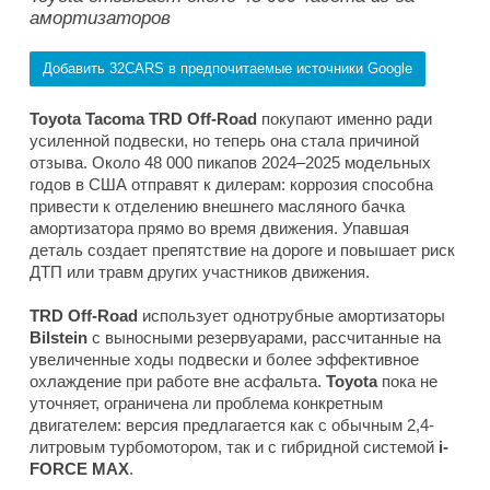
амортизаторов
Добавить 32CARS в предпочитаемые источники Google
Toyota Tacoma TRD Off-Road
покупают именно ради
усиленной подвески, но теперь она стала причиной
отзыва. Около 48 000 пикапов 2024–2025 модельных
годов в США отправят к дилерам: коррозия способна
привести к отделению внешнего масляного бачка
амортизатора прямо во время движения. Упавшая
деталь создает препятствие на дороге и повышает риск
ДТП или травм других участников движения.
TRD Off-Road
использует однотрубные амортизаторы
Bilstein
с выносными резервуарами, рассчитанные на
увеличенные ходы подвески и более эффективное
охлаждение при работе вне асфальта.
Toyota
пока не
уточняет, ограничена ли проблема конкретным
двигателем: версия предлагается как с обычным 2,4-
литровым турбомотором, так и с гибридной системой
i-
FORCE MAX
.