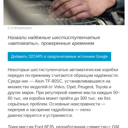
A.Krivonosov
Назвали надёжные шестиступенчатые
«автоматы», проверенные временем
Добавить 32CARS в предпочитаемые источники Google
Некоторые шестиступенчатые автоматические коробки
передач по-прежнему считаются образцом надёжности.
Среди них — Aisin TF-80SC, устанавливавшаяся на
множество моделей от Volvo, Opel, Peugeot, Toyota и
других марок. При регулярной замене масла каждые 50–
60 тыс. км коробка может пройти до 300 тыс. км без
серьёзных проблем. Основные неисправности —
перегрев и засорение гидроблока — легко
диагностируются и устраняются.
Трансмиссия Ford 6F35, разработанная совместно с GM,