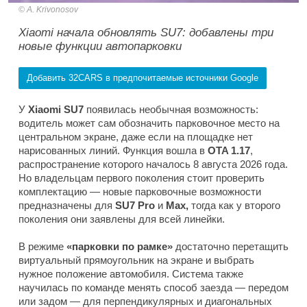
A. Krivonosov
Xiaomi начала обновлять SU7: добавлены три
новые функции автопарковки
Добавить 32CARS в предпочитаемые источники Google
У
Xiaomi SU7
появилась необычная возможность:
водитель может сам обозначить парковочное место на
центральном экране, даже если на площадке нет
нарисованных линий. Функция вошла в
OTA 1.17
,
распространение которого началось 8 августа 2026 года.
Но владельцам первого поколения стоит проверить
комплектацию — новые парковочные возможности
предназначены для
SU7 Pro
и
Max,
тогда как у второго
поколения они заявлены для всей линейки.
В режиме
«парковки по рамке»
достаточно перетащить
виртуальный прямоугольник на экране и выбрать
нужное положение автомобиля. Система также
научилась по команде менять способ заезда — передом
или задом — для перпендикулярных и диагональных