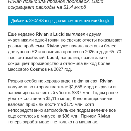
Rivian повысила прогноз поставок, Lucid
сокращает расходы на $1,4 млрд
Добавить 32CARS в предпочитаемые источники Google
Еще недавно
Rivian
и
Lucid
выглядели двумя
участниками одной гонки, но свежие отчеты показывают
разные проблемы.
Rivian
уже начала поставки более
доступного R2 и повысила прогноз на 2026 год до 65–70
тыс. автомобилей.
Lucid,
напротив, сознательно
сокращает производство и отложила выход более
массового
Cosmos
на 2027 год.
Разрыв особенно хорошо виден в финансах.
Rivian
получила во втором квартале $1,658 млрд выручки и
зафиксировала чистый убыток $837 млн. Годом ранее
убыток составлял $1,115 млрд. Консолидированная
валовая прибыль достигла $179 млн, хотя
непосредственно автомобильное подразделение все
еще осталось в минусе на $36 млн. Причем
Rivian
теперь зарабатывает не только на машинах.