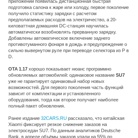
приложении появилась дистанционная быстрая
подготовка салона к жаре или холоду, первое поколение
получило статистику зарядки с расчетом
предполагаемых расходов на электричество, а 20-
киловаттная домашняя DC-станция научилась
автоматически возобновлять прерванную зарядку.
Добавлены автоматическое включение заднего
противотуманного фонаря в дождь и предупреждение о
сильно вывернутом руле при переводе селектора из P в
D.
OTA 1.17
хорошо показывает нюанс программно
обновляемых автомобилей: одинаковое название
SU7
уже не гарантирует одинаковый набор новых
возможностей. Для первого поколения часть функций
зависит от комплектации и установленного
оборудования, тогда как второе получает наиболее
полный пакет обновления.
Ранее издание
32CARS.RU
рассказало, что китайская
Xiaomi фиксирует резкое снижение заказов на
электроседан SU7. По данным аналитиков Deutsche
Bank, в апреле объёмы заказов упали на 55% по