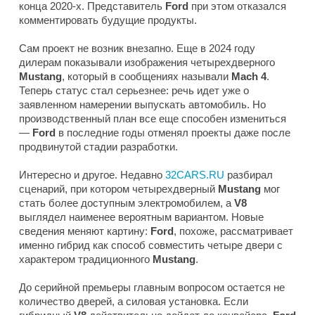
конца 2020-х. Представитель
Ford
при этом отказался
комментировать будущие продукты.
Сам проект не возник внезапно. Еще в 2024 году
дилерам показывали изображения четырехдверного
Mustang
, который в сообщениях называли
Mach 4
.
Теперь статус стал серьезнее: речь идет уже о
заявленном намерении выпускать автомобиль. Но
производственный план все еще способен измениться
—
Ford
в последние годы отменял проекты даже после
продвинутой стадии разработки.
Интересно и другое. Недавно
32CARS.RU
разбирал
сценарий, при котором четырехдверный
Mustang
мог
стать более доступным электромобилем, а
V8
выглядел наименее вероятным вариантом. Новые
сведения меняют картину:
Ford
, похоже, рассматривает
именно гибрид как способ совместить четыре двери с
характером традиционного
Mustang
.
До серийной премьеры главным вопросом остается не
количество дверей, а силовая установка. Если