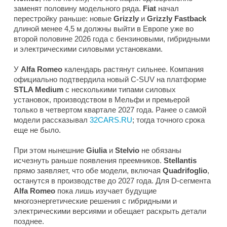
заменят половину модельного ряда.
Fiat
начал
перестройку раньше: новые
Grizzly
и
Grizzly Fastback
длиной менее 4,5 м должны выйти в Европе уже во
второй половине 2026 года с бензиновыми, гибридными
и электрическими силовыми установками.
У
Alfa Romeo
календарь растянут сильнее. Компания
официально подтвердила новый C-SUV на платформе
STLA Medium
с несколькими типами силовых
установок, производством в Мельфи и премьерой
только в четвертом квартале 2027 года. Ранее о самой
модели рассказывал
32CARS.RU
; тогда точного срока
еще не было.
При этом нынешние
Giulia
и
Stelvio
не обязаны
исчезнуть раньше появления преемников.
Stellantis
прямо заявляет, что обе модели, включая
Quadrifoglio
,
останутся в производстве до 2027 года. Для D-сегмента
Alfa Romeo
пока лишь изучает будущие
многоэнергетические решения с гибридными и
электрическими версиями и обещает раскрыть детали
позднее.