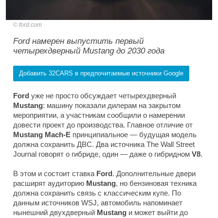
ford.com
Ford намерен выпустить первый
четырехдверный Mustang до 2030 года
Добавить 32CARS в предпочитаемые источники Google
Ford
уже не просто обсуждает четырехдверный
Mustang
: машину показали дилерам на закрытом
мероприятии, а участникам сообщили о намерении
довести проект до производства. Главное отличие от
Mustang Mach-E
принципиальное — будущая модель
должна сохранить ДВС. Два источника
The Wall Street
Journal
говорят о гибриде, один — даже о гибридном
V8
.
В этом и состоит ставка
Ford
. Дополнительные двери
расширят аудиторию
Mustang
, но бензиновая техника
должна сохранить связь с классическим купе. По
данным источников
WSJ
, автомобиль напоминает
нынешний двухдверный
Mustang
и может выйти до