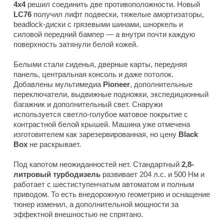
4x4
решил соединить две противоположности. Новый
LC76
получил лифт подвески, тяжелые амортизаторы,
beadlock-диски с грязевыми шинами, шноркель и
силовой передний бампер — а внутри почти каждую
поверхность затянули белой кожей.
Белыми стали сиденья, дверные карты, передняя
панель, центральная консоль и даже потолок.
Добавлены мультимедиа
Pioneer
, дополнительные
переключатели, выдвижные подножки, экспедиционный
багажник и дополнительный свет. Снаружи
используется светло-голубое матовое покрытие с
контрастной белой крышей. Машина уже отмечена
изготовителем как зарезервированная, но цену
Black
Box
не раскрывает.
Под капотом неожиданностей нет. Стандартный
2,8-
литровый турбодизель
развивает 204 л.с. и 500 Нм и
работает с шестиступенчатым автоматом и полным
приводом. То есть внедорожную геометрию и оснащение
тюнер изменил, а дополнительной мощности за
эффектной внешностью не спрятано.