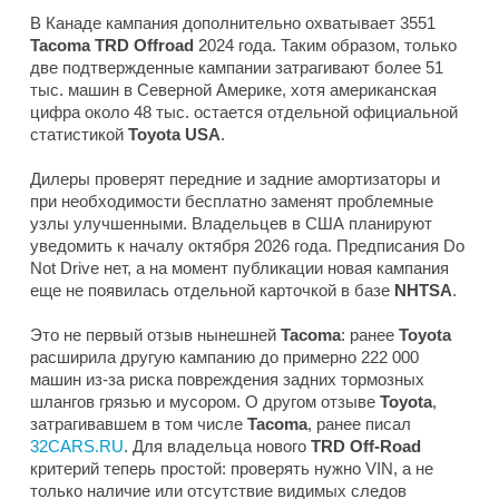
В Канаде кампания дополнительно охватывает 3551
Tacoma TRD Offroad
2024 года. Таким образом, только
две подтвержденные кампании затрагивают более 51
тыс. машин в Северной Америке, хотя американская
цифра около 48 тыс. остается отдельной официальной
статистикой
Toyota USA
.
Дилеры проверят передние и задние амортизаторы и
при необходимости бесплатно заменят проблемные
узлы улучшенными. Владельцев в США планируют
уведомить к началу октября 2026 года. Предписания Do
Not Drive нет, а на момент публикации новая кампания
еще не появилась отдельной карточкой в базе
NHTSA
.
Это не первый отзыв нынешней
Tacoma
: ранее
Toyota
расширила другую кампанию до примерно 222 000
машин из-за риска повреждения задних тормозных
шлангов грязью и мусором. О другом отзыве
Toyota
,
затрагивавшем в том числе
Tacoma
, ранее писал
32CARS.RU
. Для владельца нового
TRD Off-Road
критерий теперь простой: проверять нужно VIN, а не
только наличие или отсутствие видимых следов