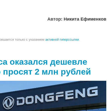
Автор:
Никита Ефименков
зрешается только с указанием
активной гиперссылки
.
ca оказался дешевле
о просят 2 млн рублей