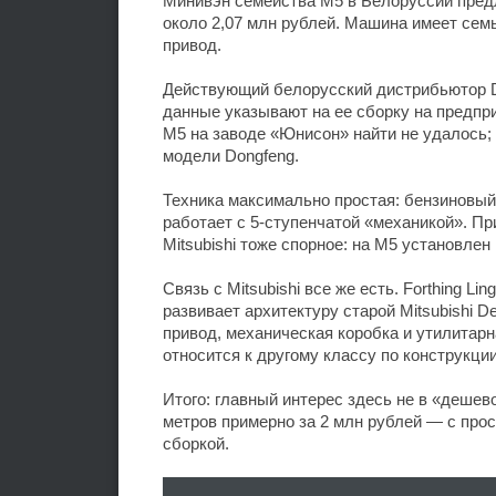
Минивэн семейства M5 в Белоруссии предл
около 2,07 млн рублей. Машина имеет семь
привод.
Действующий белорусский дистрибьютор D
данные указывают на ее сборку на предп
M5 на заводе «Юнисон» найти не удалось;
модели Dongfeng.
Техника максимально простая: бензиновый 
работает с 5-ступенчатой «механикой». П
Mitsubishi тоже спорное: на M5 установлен 
Связь с Mitsubishi все же есть. Forthing L
развивает архитектуру старой Mitsubishi D
привод, механическая коробка и утилитарн
относится к другому классу по конструкци
Итого: главный интерес здесь не в «дешев
метров примерно за 2 млн рублей — с про
сборкой.