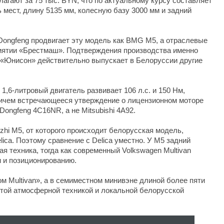
агают за 75 тыс. BYN, что по актуальному курсу составляет
 мест, длину 5135 мм, колесную базу 3000 мм и задний
ongfeng продвигает эту модель как BMG M5, а отраслевые
риятии «Брестмаш». Подтверждения производства именно
 «Юнисон» действительно выпускает в Белоруссии другие
1,6-литровый двигатель развивает 106 л.с. и 150 Нм,
ричем встречающееся утверждение о лицензионном моторе
Dongfeng 4C16NR, а не Mitsubishi 4A92.
ingzhi M5, от которого происходит белорусская модель,
elica. Поэтому сравнение с Delica уместно. У M5 задний
ая техника, тогда как современный Volkswagen Multivan
и и позиционированию.
ом Multivan», а в семиместном минивэне длиной более пяти
стой атмосферной техникой и локальной белорусской