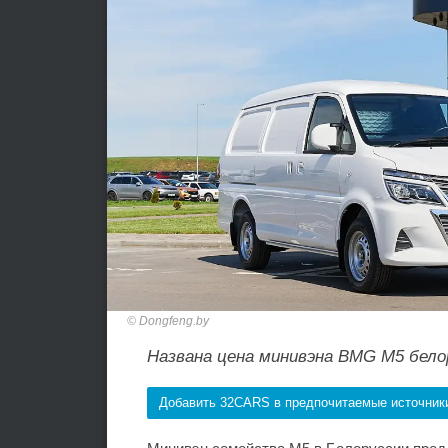
Dongfeng.by
Названа цена минивэна BMG M5 бело
Добавить 32CARS в предпочитаемые источник