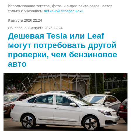
Использование текстов, фото- и видео сайта разрешается
только с указанием
активной гиперссылки
.
8 августа 2026 22:24
Обновлено:
8 августа 2026 22:24
Дешевая Tesla или Leaf
могут потребовать другой
проверки, чем бензиновое
авто