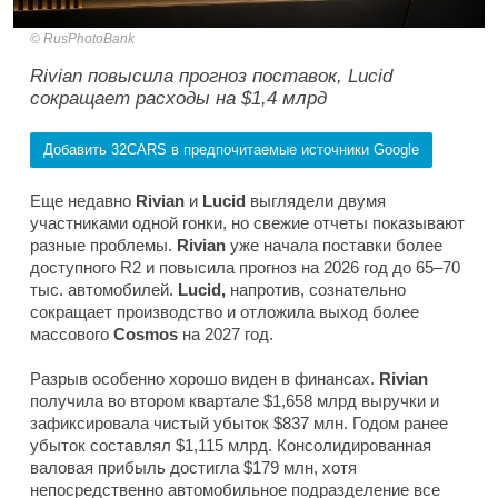
RusPhotoBank
Rivian повысила прогноз поставок, Lucid
сокращает расходы на $1,4 млрд
Добавить 32CARS в предпочитаемые источники Google
Еще недавно
Rivian
и
Lucid
выглядели двумя
участниками одной гонки, но свежие отчеты показывают
разные проблемы.
Rivian
уже начала поставки более
доступного R2 и повысила прогноз на 2026 год до 65–70
тыс. автомобилей.
Lucid,
напротив, сознательно
сокращает производство и отложила выход более
массового
Cosmos
на 2027 год.
Разрыв особенно хорошо виден в финансах.
Rivian
получила во втором квартале $1,658 млрд выручки и
зафиксировала чистый убыток $837 млн. Годом ранее
убыток составлял $1,115 млрд. Консолидированная
валовая прибыль достигла $179 млн, хотя
непосредственно автомобильное подразделение все