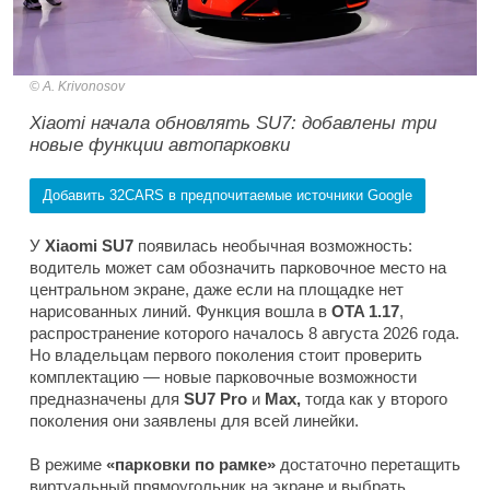
A. Krivonosov
Xiaomi начала обновлять SU7: добавлены три
новые функции автопарковки
Добавить 32CARS в предпочитаемые источники Google
У
Xiaomi SU7
появилась необычная возможность:
водитель может сам обозначить парковочное место на
центральном экране, даже если на площадке нет
нарисованных линий. Функция вошла в
OTA 1.17
,
распространение которого началось 8 августа 2026 года.
Но владельцам первого поколения стоит проверить
комплектацию — новые парковочные возможности
предназначены для
SU7 Pro
и
Max,
тогда как у второго
поколения они заявлены для всей линейки.
В режиме
«парковки по рамке»
достаточно перетащить
виртуальный прямоугольник на экране и выбрать