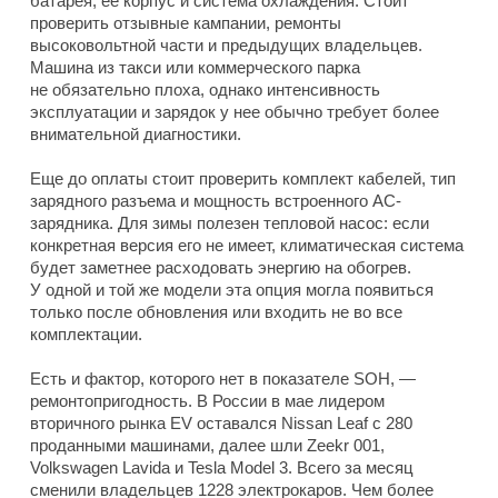
батарея, ее корпус и система охлаждения. Стоит
проверить отзывные кампании, ремонты
высоковольтной части и предыдущих владельцев.
Машина из такси или коммерческого парка
не обязательно плоха, однако интенсивность
эксплуатации и зарядок у нее обычно требует более
внимательной диагностики.
Еще до оплаты стоит проверить комплект кабелей, тип
зарядного разъема и мощность встроенного AC-
зарядника. Для зимы полезен тепловой насос: если
конкретная версия его не имеет, климатическая система
будет заметнее расходовать энергию на обогрев.
У одной и той же модели эта опция могла появиться
только после обновления или входить не во все
комплектации.
Есть и фактор, которого нет в показателе SOH, —
ремонтопригодность. В России в мае лидером
вторичного рынка EV оставался Nissan Leaf с 280
проданными машинами, далее шли Zeekr 001,
Volkswagen Lavida и Tesla Model 3. Всего за месяц
сменили владельцев 1228 электрокаров. Чем более