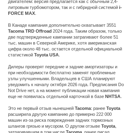
двигателем: версия предлагается как с обычным 2,4-
литровым турбомотором, так и с гибридной системой
i-
FORCE MAX
.
В Канаде кампания дополнительно охватывает 3551
Tacoma TRD Offroad
2024 года. Таким образом, только
две подтвержденные кампании затрагивают более 51
тыс. машин в Северной Америке, хотя американская
цифра около 48 тыс. остается отдельной официальной
статистикой
Toyota USA
.
Дилеры проверят передние и задние амортизаторы и
при необходимости бесплатно заменят проблемные
узлы улучшенными. Владельцев в США планируют
уведомить к началу октября 2026 года. Предписания Do
Not Drive нет, а на момент публикации новая кампания
еще не появилась отдельной карточкой в базе
NHTSA
.
Это не первый отзыв нынешней
Tacoma
: ранее
Toyota
расширила другую кампанию до примерно 222 000
машин из-за риска повреждения задних тормозных
шлангов грязью и мусором. О другом отзыве
Toyota
,
затрагивавшем в том числе
Tacoma
, ранее писал