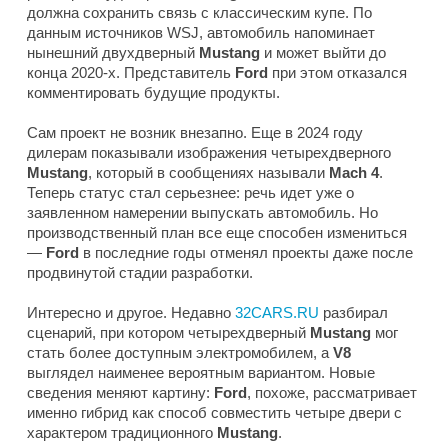
должна сохранить связь с классическим купе. По
данным источников
WSJ
, автомобиль напоминает
нынешний двухдверный
Mustang
и может выйти до
конца 2020-х. Представитель
Ford
при этом отказался
комментировать будущие продукты.
Сам проект не возник внезапно. Еще в 2024 году
дилерам показывали изображения четырехдверного
Mustang
, который в сообщениях называли
Mach 4
.
Теперь статус стал серьезнее: речь идет уже о
заявленном намерении выпускать автомобиль. Но
производственный план все еще способен измениться
—
Ford
в последние годы отменял проекты даже после
продвинутой стадии разработки.
Интересно и другое. Недавно
32CARS.RU
разбирал
сценарий, при котором четырехдверный
Mustang
мог
стать более доступным электромобилем, а
V8
выглядел наименее вероятным вариантом. Новые
сведения меняют картину:
Ford
, похоже, рассматривает
именно гибрид как способ совместить четыре двери с
характером традиционного
Mustang
.