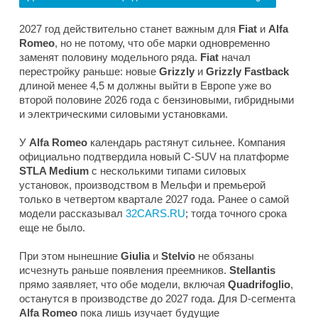
2027 год действительно станет важным для
Fiat
и
Alfa
Romeo
, но не потому, что обе марки одновременно
заменят половину модельного ряда.
Fiat
начал
перестройку раньше: новые
Grizzly
и
Grizzly Fastback
длиной менее 4,5 м должны выйти в Европе уже во
второй половине 2026 года с бензиновыми, гибридными
и электрическими силовыми установками.
У
Alfa Romeo
календарь растянут сильнее. Компания
официально подтвердила новый C-SUV на платформе
STLA Medium
с несколькими типами силовых
установок, производством в Мельфи и премьерой
только в четвертом квартале 2027 года. Ранее о самой
модели рассказывал
32CARS.RU
; тогда точного срока
еще не было.
При этом нынешние
Giulia
и
Stelvio
не обязаны
исчезнуть раньше появления преемников.
Stellantis
прямо заявляет, что обе модели, включая
Quadrifoglio
,
останутся в производстве до 2027 года. Для D-сегмента
Alfa Romeo
пока лишь изучает будущие