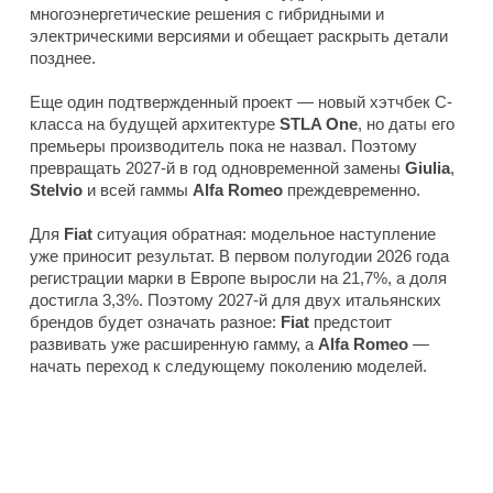
многоэнергетические решения с гибридными и
электрическими версиями и обещает раскрыть детали
позднее.
Еще один подтвержденный проект — новый хэтчбек C-
класса на будущей архитектуре
STLA One
, но даты его
премьеры производитель пока не назвал. Поэтому
превращать 2027-й в год одновременной замены
Giulia
,
Stelvio
и всей гаммы
Alfa Romeo
преждевременно.
Для
Fiat
ситуация обратная: модельное наступление
уже приносит результат. В первом полугодии 2026 года
регистрации марки в Европе выросли на 21,7%, а доля
достигла 3,3%. Поэтому 2027-й для двух итальянских
брендов будет означать разное:
Fiat
предстоит
развивать уже расширенную гамму, а
Alfa Romeo
—
начать переход к следующему поколению моделей.