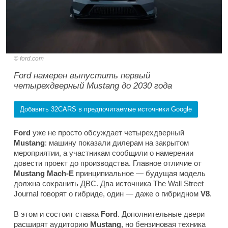
ford.com
Ford намерен выпустить первый
четырехдверный Mustang до 2030 года
Добавить 32CARS в предпочитаемые источники Google
Ford
уже не просто обсуждает четырехдверный
Mustang
: машину показали дилерам на закрытом
мероприятии, а участникам сообщили о намерении
довести проект до производства. Главное отличие от
Mustang Mach-E
принципиальное — будущая модель
должна сохранить ДВС. Два источника
The Wall Street
Journal
говорят о гибриде, один — даже о гибридном
V8
.
В этом и состоит ставка
Ford
. Дополнительные двери
расширят аудиторию
Mustang
, но бензиновая техника