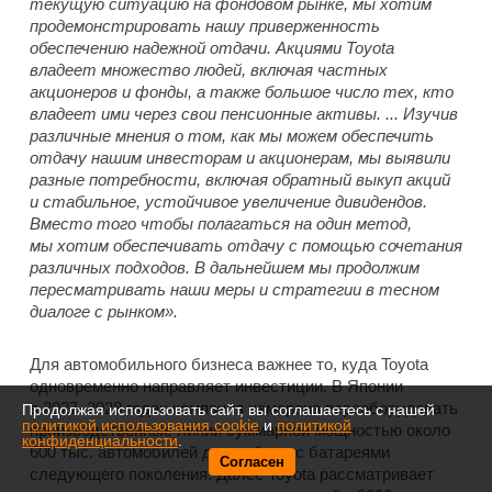
текущую ситуацию на фондовом рынке, мы хотим
продемонстрировать нашу приверженность
обеспечению надежной отдачи. Акциями Toyota
владеет множество людей, включая частных
акционеров и фонды, а также большое число тех, кто
владеет ими через свои пенсионные активы. ... Изучив
различные мнения о том, как мы можем обеспечить
отдачу нашим инвесторам и акционерам, мы выявили
разные потребности, включая обратный выкуп акций
и стабильное, устойчивое увеличение дивидендов.
Вместо того чтобы полагаться на один метод,
мы хотим обеспечивать отдачу с помощью сочетания
различных подходов. В дальнейшем мы продолжим
пересматривать наши меры и стратегии в тесном
диалоге с рынком».
Для автомобильного бизнеса важнее то, куда Toyota
одновременно направляет инвестиции. В Японии
в 2027–2028 годах компания намерена переоборудовать
Продолжая использовать сайт, вы соглашаетесь с нашей
политикой использования cookie
и
политикой
производственные линии суммарной мощностью около
конфиденциальности
.
600 тыс. автомобилей для работы с батареями
Согласен
следующего поколения. Далее Toyota рассматривает