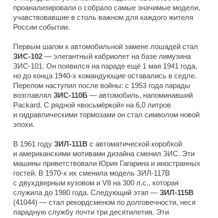
проанализировали о собрало самые значимые модели,
учавствовавшие в столь важном для каждого жителя
России событии.
Первым шагом к автомобильной замене лошадей стал
ЗИС-102
— элегантный кабриолет на базе лимузина
ЗИС-101. Он появился на параде ещё 1 мая 1941 года,
но до конца 1940-х командующие оставались в седле.
Перелом наступил после войны: с 1953 года парады
возглавлял
ЗИС-110Б
— автомобиль, напоминавший
Packard. С рядной «восьмёркой» на 6,0 литров
и гидравлическими тормозами он стал символом новой
эпохи.
В 1961 году
ЗИЛ-111В
с автоматической коробкой
и американскими мотивами дизайна сменил ЗИС. Эти
машины приветствовали Юрия Гагарина и иностранных
гостей. В 1970-х их сменила модель ЗИЛ-117В
с двухдверным кузовом и V8 на 300 л.с., которая
служила до 1980 года. Следующий этап —
ЗИЛ-115В
(41044) — стал рекордсменом по долговечности, неся
парадную службу почти три десятилетия. Эти