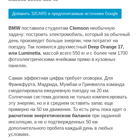
Добавить 32CARS в предпочитаемые источники Google
BMW
поставила студентам
Clemson
необычную
задачу: построить электромобиль, который за обычный
день произведет больше энергии, чем потратит на
поездку. Так появился двухместный
Deep Orange 17,
или Luminetta
, массой всего 550 кг и с более чем 1700
фотоэлектрическими ячейками прямо в кузовных
панелях.
Самая эффектная цифра требует оговорки. Для
Франкфурта, Мадрида, Мумбаи и Гринвилла команда
смоделировала ежедневную поездку на 20 км.
Солнечная система должна не только компенсировать
эту энергию, но и в среднем оставить запас еще
примерно на 50 км движения. То есть речь пока идет о
расчетном энергетическом балансе
при заданной
инсоляции, а не о подтвержденных 50 км
дополнительного пробега каждый день в любых
условиях.