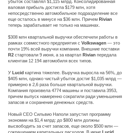
убыток составлял $1,115 млрд. Консолидированная
валовая прибыль достигла $179 млн, хотя
непосредственно автомобильное подразделение все
еще осталось в минусе на $36 млн. Причем
Rivian
теперь зарабатывает не только на машинах.
$308 млн квартальной выручки обеспечили работы в
рамках совместного предприятия с
Volkswagen
— это
почти 19% всей выручки компании. Внешние поставки
R2
стартовали 9 июня, а за квартал
Rivian
передала
клиентам 12 194 автомобиля всех типов.
У
Lucid
картина тяжелее. Выручка выросла на 56%, до
$405 млн, однако чистый убыток достиг $1,035 млрд —
примерно в 2,6 раза больше квартальной выручки.
Компания произвела 4774 машины и поставила 3953,
причем выпуск намеренно сократили ради уменьшения
запасов и сохранения денежных средств.
Новый CEO Сильвио Наполи запустил программу
экономии на $1,4 млрд: до $800 млн должны
высвободить за счет запасов, еще около $500 млн —
сокращением капитальных расходов. В июне
Lucid