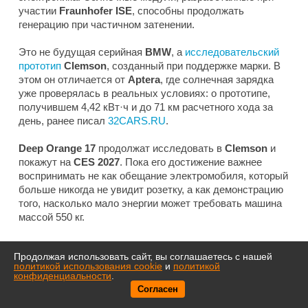
участии
Fraunhofer ISE
, способны продолжать
генерацию при частичном затенении.
Это не будущая серийная
BMW
, а
исследовательский
прототип
Clemson
, созданный при поддержке марки. В
этом он отличается от
Aptera
, где солнечная зарядка
уже проверялась в реальных условиях: о прототипе,
получившем 4,42 кВт·ч и до 71 км расчетного хода за
день, ранее писал
32CARS.RU
.
Deep Orange 17
продолжат исследовать в
Clemson
и
покажут на
CES 2027
. Пока его достижение важнее
воспринимать не как обещание электромобиля, который
больше никогда не увидит розетку, а как демонстрацию
того, насколько мало энергии может требовать машина
массой 550 кг.
Продолжая использовать сайт, вы соглашаетесь с нашей
политикой использования cookie
и
политикой
конфиденциальности
.
Согласен