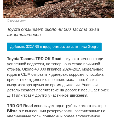
toyota.com
Toyota отзывает около 48 000 Tacoma из-за
амортизаторов
Добавить 32CARS в предпочитаемые источники Google
Toyota Tacoma TRD Off-Road
покупают именно ради
усиленной подвески, но теперь она стала причиной
отзыва. Около 48 000 пикапов 2024–2025 модельных
годов в США отправят к дилерам: коррозия способна
привести к отделению внешнего масляного бачка
амортизатора прямо во время движения. Упавшая
деталь создает препятствие на дороге и повышает риск
ДТП или травм других участников движения.
TRD Off-Road
использует однотрубные амортизаторы
Bilstein
с выносными резервуарами, рассчитанные на
увеличенные ходы подвески и более эффективное