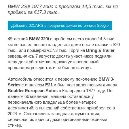
BMW 320i 1977 года с пробегом 14,5 тыс. км не
продали за €17,3 тыс.
Добавить 32CARS в предпочитаемые источники Google
49-летний
BMW 320i
с пробегом всего около 14,5 тыс.
км не нашел нового владельца даже после ставки в $20
тыс., или примерно €17,3 тыс. Торги на
Bring a Trailer
завершились 7 августа: десять участников подняли
цену до этой отметки, однако установленный
продавцом резерв так и не был достигнут.
Автомобиль относится к первому поколению
BMW 3-
Series
с индексом
E21
и был поставлен новым дилеру
Boulder European Autos
в Колорадо в 1977 году. По
данным объявления, машина оставалась у
первоначального владельца более четырех
десятилетий, а нынешний собственник приобрел ее в
2024-м. Сохранились заводная документация,
сервисная история и даже оригинальный оконный
стикер.