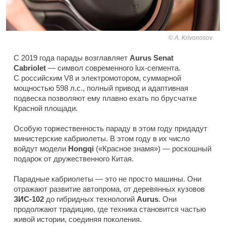
A. Krivonosov
С 2019 года парады возглавляет
Aurus Senat
Cabriolet
— символ современного lux-сегмента.
С российским V8 и электромотором, суммарной
мощностью 598 л.с., полный привод и адаптивная
подвеска позволяют ему плавно ехать по брусчатке
Красной площади.
Особую торжественность параду в этом году придадут
министерские кабриолеты. В этом году в их число
войдут модели
Hongqi
(«Красное знамя») — роскошный
подарок от дружественного Китая.
Парадные кабриолеты — это не просто машины. Они
отражают развитие автопрома, от деревянных кузовов
ЗИС-102
до гибридных технологий
Aurus
. Они
продолжают традицию, где техника становится частью
живой истории, соединяя поколения.