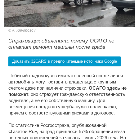
A. Krivonosov
Страховщик объяснила, почему ОСАГО не
оплатит ремонт машины после града
Добавить 32CARS в предпочитаемые источники Google
Побитый градом кузов или затопленный после ливня
автомобиль могут оставить владельца с крупным
счетом даже при наличии страховки.
ОСАГО здесь не
поможет
: оно страхует гражданскую ответственность
водителя, а не его собственную машину. Для
возмещения погодного ущерба нужен полис каско,
причем с соответствующими рисками в договоре.
По статистике Росгосстраха, опубликованной
«Газетой.Ru», на град пришлось 57% обращений из-за
погодных повреждений за январь—июль 2026 года. На