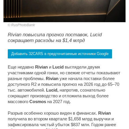
RusPhotoBank
Rivian повысила прогноз поставок, Lucid
сокращает расходы на $1,4 млрд
Добавить 32CARS в предпочитаемые источники Google
Еще недавно
Rivian
и
Lucid
выглядели двумя
участниками одной гонки, но свежие отчеты показывают
разные проблемы.
Rivian
уже начала поставки более
доступного R2 и повысила прогноз на 2026 год до 65–70
тыс. автомобилей.
Lucid,
напротив, сознательно
сокращает производство и отложила выход более
массового
Cosmos
на 2027 год.
Разрыв особенно хорошо виден в финансах.
Rivian
получила во втором квартале $1,658 млрд выручки и
зафиксировала чистый убыток $837 млн. Годом ранее