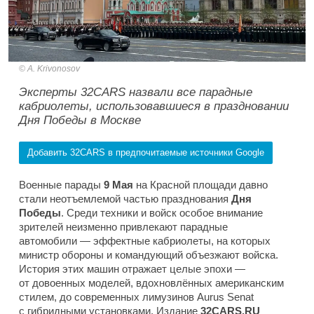
A. Krivonosov
Эксперты 32CARS назвали все парадные
кабриолеты, использовавшиеся в праздновании
Дня Победы в Москве
Добавить 32CARS в предпочитаемые источники Google
Военные парады
9 Мая
на Красной площади давно
стали неотъемлемой частью празднования
Дня
Победы
. Среди техники и войск особое внимание
зрителей неизменно привлекают парадные
автомобили — эффектные кабриолеты, на которых
министр обороны и командующий объезжают войска.
История этих машин отражает целые эпохи —
от довоенных моделей, вдохновлённых американским
стилем, до современных лимузинов Aurus Senat
с гибридными установками. Издание
32CARS.RU