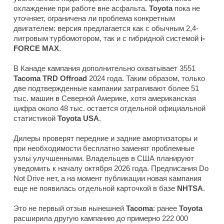
охлаждение при работе вне асфальта.
Toyota
пока не
уточняет, ограничена ли проблема конкретным
двигателем: версия предлагается как с обычным 2,4-
литровым турбомотором, так и с гибридной системой
i-
FORCE MAX
.
В Канаде кампания дополнительно охватывает 3551
Tacoma TRD Offroad
2024 года. Таким образом, только
две подтвержденные кампании затрагивают более 51
тыс. машин в Северной Америке, хотя американская
цифра около 48 тыс. остается отдельной официальной
статистикой
Toyota USA
.
Дилеры проверят передние и задние амортизаторы и
при необходимости бесплатно заменят проблемные
узлы улучшенными. Владельцев в США планируют
уведомить к началу октября 2026 года. Предписания Do
Not Drive нет, а на момент публикации новая кампания
еще не появилась отдельной карточкой в базе
NHTSA
.
Это не первый отзыв нынешней
Tacoma
: ранее
Toyota
расширила другую кампанию до примерно 222 000