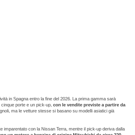
ttività in Spagna entro la fine del 2026. La prima gamma sarà
 cinque porte e un pick-up,
con le vendite previste a partire da
agnoli, ma le vetture stesse si basano su modelli asiatici già
e imparentato con la Nissan Terra, mentre il pick-up deriva dalla
no un motore a benzina di origine Mitsubishi da circa 220