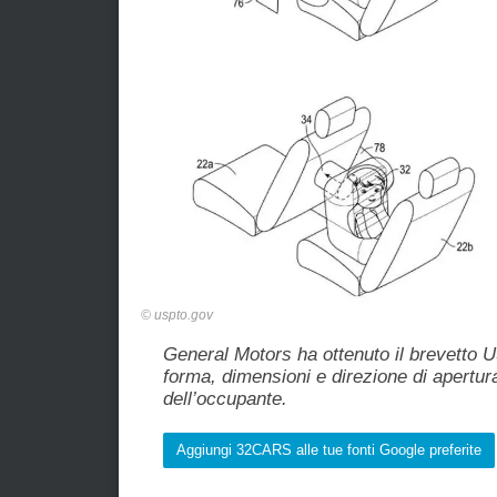
uspto.gov
General Motors ha ottenuto il brevetto 
forma, dimensioni e direzione di apertur
dell’occupante.
Aggiungi 32CARS alle tue fonti Google preferite