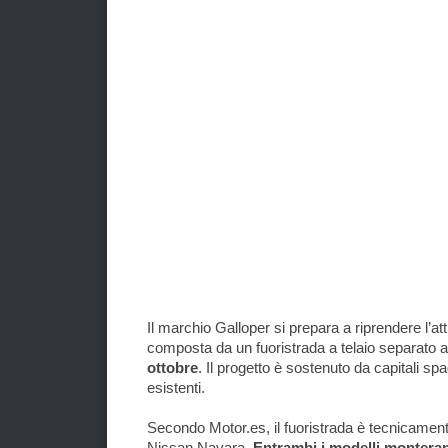
Il marchio Galloper si prepara a riprendere l’a
composta da un fuoristrada a telaio separato a
ottobre
. Il progetto è sostenuto da capitali sp
esistenti.
Secondo Motor.es, il fuoristrada è tecnicament
Nissan Navara.
Entrambi i modelli monteran