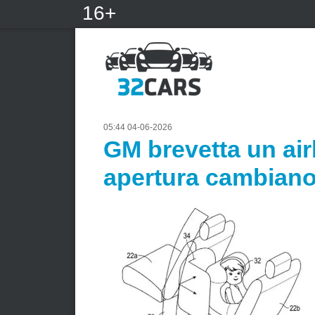
16+
05:44 04-06-2026
GM brevetta un air
apertura cambiano