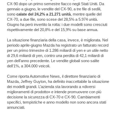
CX-90 dopo un primo semestre fiacco negli Stati Uniti. Da
gennaio a giugno, le vendite del CX-90, a tre file di sedili,
sono
calate del 24,2% a 21.271 unità
, mentre quelle del
CX-70, a due file, sono scese del 28,5% a 5.974 unità.
Giugno ha però invertito la rotta: i due modelli sono cresciuti
rispettivamente del 20,8% e del 15,9% su base annua.
La situazione finanziaria della casa, invece, è migliorata. Nel
periodo aprile-giugno Mazda ha registrato un fatturato record
per un primo trimestre di 1.286 miliardi di yen e un utile netto
di 29,6 miliardi di yen, contro una perdita di 42,1 miliardi di
yen dell’anno precedente. Le vendite globali sono salite
dell'1%, a 304.000 veicoli.
Come riporta
Automotive News
, il direttore finanziario di
Mazda, Jeffrey Guyton, ha definito inaccettabile la situazione
dei modelli grandi. L’azienda sta lavorando a «diversi
miglioramenti di prodotto» e intende promuovere con più
decisione la sicurezza di CX-70 e CX-90. Cambiamenti
specifici, tempistiche e anno modello non sono ancora stati
annunciati.