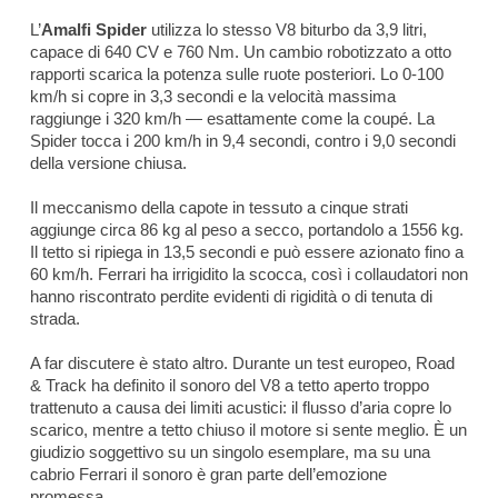
L’
Amalfi Spider
utilizza lo stesso V8 biturbo da 3,9 litri,
capace di 640 CV e 760 Nm. Un cambio robotizzato a otto
rapporti scarica la potenza sulle ruote posteriori. Lo 0-100
km/h si copre in 3,3 secondi e la velocità massima
raggiunge i 320 km/h — esattamente come la coupé. La
Spider tocca i 200 km/h in 9,4 secondi, contro i 9,0 secondi
della versione chiusa.
Il meccanismo della capote in tessuto a cinque strati
aggiunge circa 86 kg al peso a secco, portandolo a 1556 kg.
Il tetto si ripiega in 13,5 secondi e può essere azionato fino a
60 km/h. Ferrari ha irrigidito la scocca, così i collaudatori non
hanno riscontrato perdite evidenti di rigidità o di tenuta di
strada.
A far discutere è stato altro. Durante un test europeo,
Road
& Track
ha definito il sonoro del V8 a tetto aperto troppo
trattenuto a causa dei limiti acustici: il flusso d’aria copre lo
scarico, mentre a tetto chiuso il motore si sente meglio. È un
giudizio soggettivo su un singolo esemplare, ma su una
cabrio Ferrari il sonoro è gran parte dell’emozione
promessa.