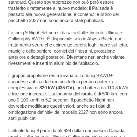
standard. Questo sovrapprezzo non può però essere
trasferito direttamente al nuovo modello: il Palisade è
passato alla nuova generazione, e contenuti e listino del
pacchetto 2027 non sono ancora stati pubblicati.
Lo Ioniq 9 Night elettrico si basa sull’allestimento Ultimate
Calligraphy AWD+. È disponibile solo in Abyss Black, con il
trattamento scuro che coinvolge cerchi, loghi, barre sul tetto,
maniglie delle portiere, cornici dei finestrini, protezione
anteriore e dettagli posteriori. Diventano neri anche volante,
rivestimenti e inserti in alluminio dell’abitacolo.
Il gruppo propulsore resta invariato. Lo Ioniq 9 AWD+
canadese abbina due motori elettrici per una potenza
complessiva di
320 kW (435 CV)
, una batteria da 110,3 kWh
e trazione integrale. L’autonomia dichiarata è di 500 km, con
uno 0-100 km/h in 5,2 secondi. Il pacchetto Night non
dovrebbe modificare questi valori, anche se i dati di
omologazione definitivi del modello 2027 non sono ancora
stati pubblicati.
L’attuale Ioniq 9 parte da 59.999 dollari canadesi in Canada,
mentre l’allestimento Ultimate Calligraphy più ricco arriva a