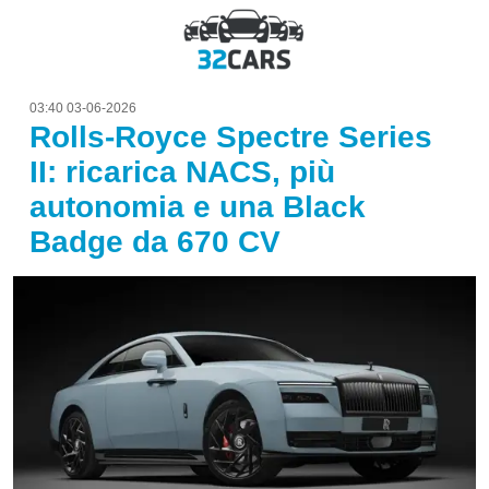
03:40 03-06-2026
Rolls-Royce Spectre Series
II: ricarica NACS, più
autonomia e una Black
Badge da 670 CV