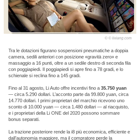
© lixiang.com
Tra le dotazioni figurano sospensioni pneumatiche a doppia
camera, sedili anteriori con posizione «gravità zero» e
massaggio a 16 punti, oltre a un sedile destro di seconda fila
con poggiapiedi. Il poggiapiedi si apre fino a 78 gradi, e lo
schienale si reclina fino a 145 gradi.
Fino al 31 agosto, Li Auto offre incentivi fino a
35.750 yuan
— circa 5.290 dollari. L’acconto parte da 99.800 yuan, circa
14.770 dollari. I primi proprietari del marchio ricevono uno
sconto di 10.000 yuan — circa 1.480 dollari — al riacquisto,
e i proprietari della Li ONE del 2020 possono sommare
bonus separati.
La trazione posteriore rende la i8 più economica, efficiente e
dall’autonomia maggiore, ma il compratore perde la