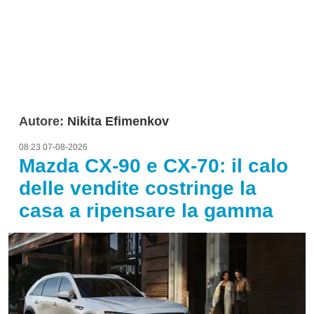
Autore:
Nikita Efimenkov
08:23 07-08-2026
Mazda CX-90 e CX-70: il calo
delle vendite costringe la
casa a ripensare la gamma