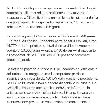
Tra le dotazioni figurano sospensioni pneumatiche a doppia
camera, sedili anteriori con posizione «gravità zero» e
massaggio a 16 punti, oltre a un sedile destro di seconda fila
con poggiapiedi. Il poggiapiedi si apre fino a 78 gradi, e lo
schienale si reclina fino a 145 gradi.
Fino al 31 agosto, Li Auto offre incentivi fino a
35.750 yuan
— circa 5.290 dollari. L’acconto parte da 99.800 yuan, circa
14.770 dollari. I primi proprietari del marchio ricevono uno
sconto di 10.000 yuan — circa 1.480 dollari — al riacquisto,
e i proprietari della Li ONE del 2020 possono sommare
bonus separati.
La trazione posteriore rende la i8 più economica, efficiente e
dall’autonomia maggiore, ma il compratore perde la
trasmissione integrale da 400 kW della versione precedente.
La Li Auto i8 ufficiale non è ancora disponibile in Russia. Per
i veicoli di importazione parallela conviene informarsi in
anticipo sulle condizioni di assistenza Lixiang: la garanzia
assicurativa non equivale a quella di fabbrica e richiede
manutenzione presso un concessionario convenzionato.