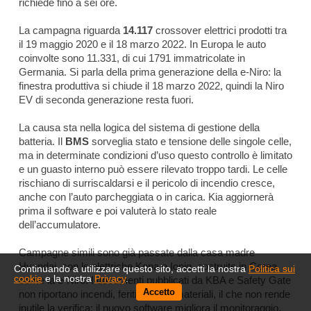
richiede fino a sei ore.
La campagna riguarda
14.117
crossover elettrici prodotti tra
il 19 maggio 2020 e il 18 marzo 2022. In Europa le auto
coinvolte sono 11.331, di cui 1791 immatricolate in
Germania. Si parla della prima generazione della e-Niro: la
finestra produttiva si chiude il 18 marzo 2022, quindi la Niro
EV di seconda generazione resta fuori.
La causa sta nella logica del sistema di gestione della
batteria. Il
BMS
sorveglia stato e tensione delle singole celle,
ma in determinate condizioni d’uso questo controllo è limitato
e un guasto interno può essere rilevato troppo tardi. Le celle
rischiano di surriscaldarsi e il pericolo di incendio cresce,
anche con l’auto parcheggiata o in carica. Kia aggiornerà
prima il software e poi valuterà lo stato reale
dell’accumulatore.
Campagne simili sono già passate dalla casa madre
Hyundai, con le elettriche Kona e Ioniq, costruite in Corea
Continuando a utilizzare questo sito, accetti la nostra
Politica sui
cookie
e la nostra
Privacy
.
come la e-Niro. I documenti pubblicati da KBA e Safety Gate
Accetto
non riportano incendi, feriti o danni materiali, il che non rende
inutile la verifica: il nuovo software migliora il monitoraggio,