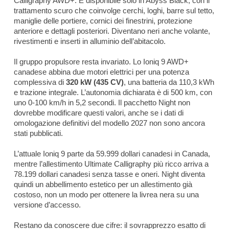
Calligraphy AWD+. È disponibile solo in Abyss Black, con il
trattamento scuro che coinvolge cerchi, loghi, barre sul tetto,
maniglie delle portiere, cornici dei finestrini, protezione
anteriore e dettagli posteriori. Diventano neri anche volante,
rivestimenti e inserti in alluminio dell’abitacolo.
Il gruppo propulsore resta invariato. Lo Ioniq 9 AWD+
canadese abbina due motori elettrici per una potenza
complessiva di
320 kW (435 CV)
, una batteria da 110,3 kWh
e trazione integrale. L’autonomia dichiarata è di 500 km, con
uno 0-100 km/h in 5,2 secondi. Il pacchetto Night non
dovrebbe modificare questi valori, anche se i dati di
omologazione definitivi del modello 2027 non sono ancora
stati pubblicati.
L’attuale Ioniq 9 parte da 59.999 dollari canadesi in Canada,
mentre l’allestimento Ultimate Calligraphy più ricco arriva a
78.199 dollari canadesi senza tasse e oneri. Night diventa
quindi un abbellimento estetico per un allestimento già
costoso, non un modo per ottenere la livrea nera su una
versione d’accesso.
Restano da conoscere due cifre: il sovrapprezzo esatto di