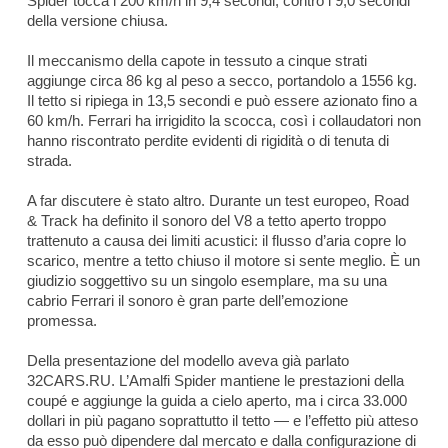
Spider tocca i 200 km/h in 9,4 secondi, contro i 9,0 secondi
della versione chiusa.
Il meccanismo della capote in tessuto a cinque strati
aggiunge circa 86 kg al peso a secco, portandolo a 1556 kg.
Il tetto si ripiega in 13,5 secondi e può essere azionato fino a
60 km/h. Ferrari ha irrigidito la scocca, così i collaudatori non
hanno riscontrato perdite evidenti di rigidità o di tenuta di
strada.
A far discutere è stato altro. Durante un test europeo,
Road
& Track
ha definito il sonoro del V8 a tetto aperto troppo
trattenuto a causa dei limiti acustici: il flusso d’aria copre lo
scarico, mentre a tetto chiuso il motore si sente meglio. È un
giudizio soggettivo su un singolo esemplare, ma su una
cabrio Ferrari il sonoro è gran parte dell’emozione
promessa.
Della presentazione del modello aveva già parlato
32CARS.RU. L’Amalfi Spider mantiene le prestazioni della
coupé e aggiunge la guida a cielo aperto, ma i circa 33.000
dollari in più pagano soprattutto il tetto — e l’effetto più atteso
da esso può dipendere dal mercato e dalla configurazione di