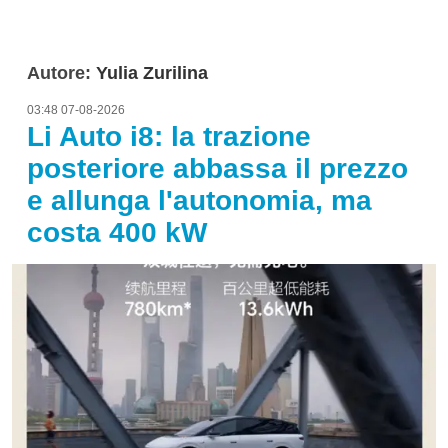
Autore:
Yulia Zurilina
03:48 07-08-2026
Li Auto i8: la trazione
posteriore abbassa il prezzo
e allunga l'autonomia, ma
costa 400 kW