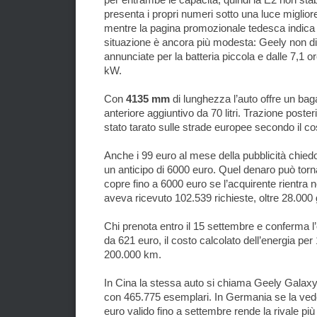
presenta i propri numeri sotto una luce migliore
mentre la pagina promozionale tedesca indica 25
situazione è ancora più modesta: Geely non dic
annunciate per la batteria piccola e dalle 7,1 
kW.
Con
4135 mm
di lunghezza l’auto offre un bagag
anteriore aggiuntivo da 70 litri. Trazione poster
stato tarato sulle strade europee secondo il cos
Anche i 99 euro al mese della pubblicità chied
un anticipo di 6000 euro. Quel denaro può torna
copre fino a 6000 euro se l’acquirente rientra n
aveva ricevuto 102.539 richieste, oltre 28.000
Chi prenota entro il 15 settembre e conferma l
da 621 euro, il costo calcolato dell’energia pe
200.000 km.
In Cina la stessa auto si chiama Geely Galaxy 
con 465.775 esemplari. In Germania se la ved
euro valido fino a settembre rende la rivale p