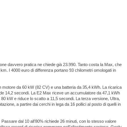
one davvero pratica ne chiede già 23.990. Tanto costa la Max, che
m. I 4000 euro di differenza portano 93 chilometri omologati in
un motore da 60 kW (82 CV) e una batteria da 35,4 kWh. La ricarica
iede 14,2 secondi. La E2 Max riceve un accumulatore da 47,1 kWh
80 kW e riduce lo scatto a 11,5 secondi. La terza versione, Ultra,
ione, a partire dai cerchi in lega da 16 pollici al posto di quelli in
h. Passare dal 10 all’80% richiede 26 minuti, con lo stesso valore
bilisce record di ricarica nemmeno nell’allestimento costoso. Geely