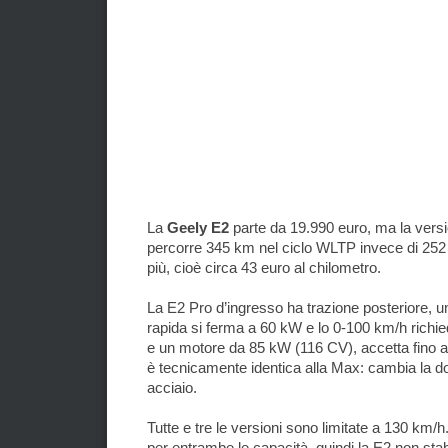
La
Geely E2
parte da 19.990 euro, ma la versi
percorre 345 km nel ciclo WLTP invece di 252 k
più, cioè circa 43 euro al chilometro.
La E2 Pro d’ingresso ha trazione posteriore, 
rapida si ferma a 60 kW e lo 0-100 km/h rich
e un motore da 85 kW (116 CV), accetta fino a 
è tecnicamente identica alla Max: cambia la dotaz
acciaio.
Tutte e tre le versioni sono limitate a 130 km/
per entrambe le capacità, quindi la E2 non sta