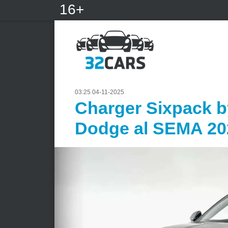
16+
03:25 04-11-2025
Charger Sixpack b
Dodge al SEMA 20