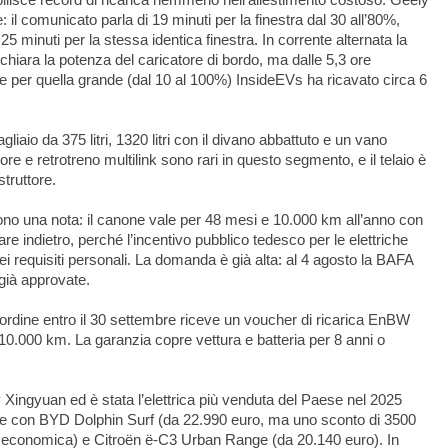
: il comunicato parla di 19 minuti per la finestra dal 30 all’80%,
 minuti per la stessa identica finestra. In corrente alternata la
hiara la potenza del caricatore di bordo, ma dalle 5,3 ore
ore per quella grande (dal 10 al 100%)
InsideEVs
ha ricavato circa 6
liaio da 375 litri, 1320 litri con il divano abbattuto e un vano
iore e retrotreno multilink sono rari in questo segmento, e il telaio è
truttore.
ono una nota: il canone vale per 48 mesi e 10.000 km all’anno con
re indietro, perché l’incentivo pubblico tedesco per le elettriche
ei requisiti personali. La domanda è già alta: al 4 agosto la BAFA
 già approvate.
’ordine entro il 30 settembre riceve un voucher di ricarica EnBW
r 10.000 km. La garanzia copre vettura e batteria per 8 anni o
Xingyuan ed è stata l’elettrica più venduta del Paese nel 2025
e con BYD Dolphin Surf (da 22.990 euro, ma uno sconto di 3500
iù economica) e Citroën ë-C3 Urban Range (da 20.140 euro). In