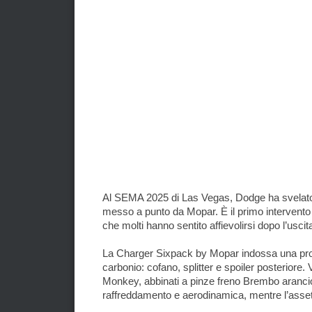
Al SEMA 2025 di Las Vegas, Dodge ha svelato
messo a punto da Mopar. È il primo intervento u
che molti hanno sentito affievolirsi dopo l’usci
La Charger Sixpack by Mopar indossa una profo
carbonio: cofano, splitter e spoiler posteriore. 
Monkey, abbinati a pinze freno Brembo arancione
raffreddamento e aerodinamica, mentre l’assetto 