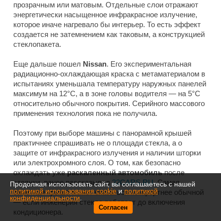
прозрачным или матовым. Отдельные слои отражают
энергетически насыщенное инфракрасное излучение,
которое иначе нагревало бы интерьер. То есть эффект
создается не затемнением как таковым, а конструкцией
стеклопакета.
Еще дальше пошел
Nissan
. Его экспериментальная
радиационно-охлаждающая краска с метаматериалом в
испытаниях уменьшала температуру наружных панелей
максимум на 12°C, а в зоне головы водителя — на 5°C
относительно обычного покрытия. Серийного массового
применения технология пока не получила.
Поэтому при выборе машины с панорамной крышей
практичнее спрашивать не о площади стекла, а о
защите от инфракрасного излучения и наличии шторки
или электрохромного слоя. О том, как безопасно
охлаждать уже
раскаленный автомобиль
после
стоянки, ранее рассказывал
32CARS.RU
. Самая
Продолжая использовать сайт, вы соглашаетесь с нашей
политикой использования cookie
и
политикой
заметная крыша может оказаться комфортнее обычной
конфиденциальности
.
— если инженерия стекла работает до включения
Согласен
кондиционера.