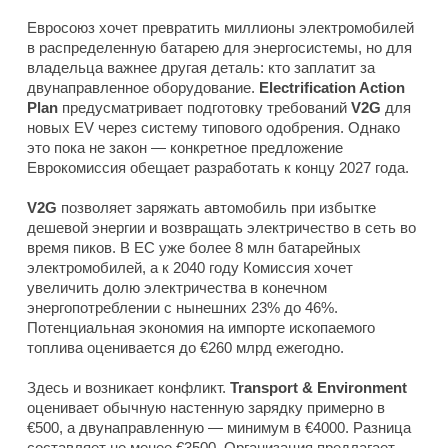
Евросоюз хочет превратить миллионы электромобилей
в распределенную батарею для энергосистемы, но для
владельца важнее другая деталь: кто заплатит за
двунаправленное оборудование.
Electrification Action
Plan
предусматривает подготовку требований
V2G
для
новых EV через систему типового одобрения. Однако
это пока не закон — конкретное предложение
Еврокомиссия обещает разработать к концу 2027 года.
V2G
позволяет заряжать автомобиль при избытке
дешевой энергии и возвращать электричество в сеть во
время пиков. В ЕС уже более 8 млн батарейных
электромобилей, а к 2040 году Комиссия хочет
увеличить долю электричества в конечном
энергопотреблении с нынешних 23% до 46%.
Потенциальная экономия на импорте ископаемого
топлива оценивается до €260 млрд ежегодно.
Здесь и возникает конфликт.
Transport & Environment
оценивает обычную настенную зарядку примерно в
€500, а двунаправленную — минимум в €4000. Разница
составляет не менее €3500. Организация предлагает