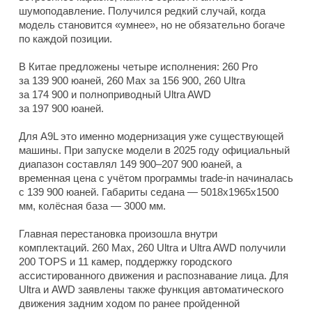
шумоподавление. Получился редкий случай, когда
модель становится «умнее», но не обязательно богаче
по каждой позиции.
В Китае предложены четыре исполнения: 260 Pro
за 139 900 юаней, 260 Max за 156 900, 260 Ultra
за 174 900 и полноприводный Ultra AWD
за 197 900 юаней.
Для A9L это именно модернизация уже существующей
машины. При запуске модели в 2025 году официальный
диапазон составлял 149 900–207 900 юаней, а
временная цена с учётом программы trade-in начиналась
с 139 900 юаней. Габариты седана — 5018x1965x1500
мм, колёсная база — 3000 мм.
Главная перестановка произошла внутри
комплектаций. 260 Max, 260 Ultra и Ultra AWD получили
200 TOPS и 11 камер, поддержку городского
ассистированного движения и распознавание лица. Для
Ultra и AWD заявлены также функция автоматического
движения задним ходом по ранее пройденной