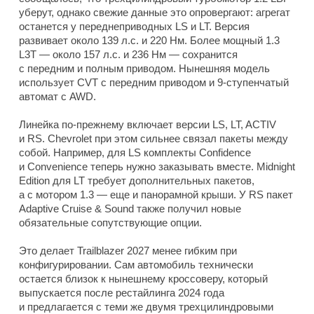
уберут, однако свежие данные это опровергают: агрегат
останется у переднеприводных LS и LT. Версия
развивает около 139 л.с. и 220 Нм. Более мощный 1.3
L3T — около 157 л.с. и 236 Нм — сохранится
с передним и полным приводом. Нынешняя модель
использует CVT с передним приводом и 9-ступенчатый
автомат с AWD.
Линейка по-прежнему включает версии LS, LT, ACTIV
и RS. Chevrolet при этом сильнее связал пакеты между
собой. Например, для LS комплекты Confidence
и Convenience теперь нужно заказывать вместе. Midnight
Edition для LT требует дополнительных пакетов,
а с мотором 1.3 — еще и панорамной крыши. У RS пакет
Adaptive Cruise & Sound также получил новые
обязательные сопутствующие опции.
Это делает Trailblazer 2027 менее гибким при
конфигурировании. Сам автомобиль технически
остается близок к нынешнему кроссоверу, который
выпускается после рестайлинга 2024 года
и предлагается с теми же двумя трехцилиндровыми