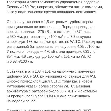
траектории и электромагнитно-управляемая подвеска.
Базовый 260 Pro, напротив, обходится пятью камерами,
зато у водительского кресла появилась вентиляция.
Силовая установка с 1,5-литровым турбомотором
принципиально не поменялась. Переднеприводная
версия развивает 275 кВт, то есть около 374 л.с.,
и 530 Нм, разгоняется до 100 км/ч за 7,9 секунды
и проходит 193 км на электротяге по WLTC. Расход при
разряженной батарее заявлен на уровне 4,85 л/100 км.
У полного привода — 470 кВт, или примерно 639 л.с.,
854 Нм, 4,9 секунды до 100 км/ч, 151 км по WLTC
и 5,98 л/100 км.
Сравнивать эти 193 и 151 км напрямую с прежними
цифрами 260 и 200 км некорректно: раньше для A9L
широко приводился цикл CLTC, тогда как в новом
материале указан более строгий WLTC. Базовая
архитектура с батареей около 33,7 кВт·ч и системой
Kunpeng Super Hybrid CDM 6.0 уже применялась
на модели ранее.
Поэтому наиболее заметное изменение A9L 2027 —