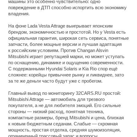
машины это особенно чувствительно: одно
повреждение в ДТП способно испортить всю экономику
владения.
На фоне Lada Vesta Attrage выигрывает японским
брендом, экономичностью и простотой. Но у Vesta есть
официальная гарантия, широкая сеть сервиса, понятные
запчасти, более мощные версии и лучшая адаптация
к российским условиям. Против Changan Alsvin
Mitsubishi играет репутацией марки, но может уступать
по оснащению, динамике и ощущению современности.
С подержанными Hyundai Solaris и Kia Rio спор ещё
сложнее: корейцы привычнее рынку и ликвиднее, зато
за те же деньги часто будут уже с пробегом.
Главный вывод по мониторингу 32CARS.RU простой:
Mitsubishi Attrage — автомобиль для трезвого
покупателя, а не для любителя эмоций. Его сильные
стороны — низкий расход, понятная техника,
компактные размеры, бренд Mitsubishi и цена, близкая
к новым бюджетным седанам. Слабые — скромная
мощность, простая отделка, средняя шумоизоляция,
ограниченный трассовый запас и вопросы