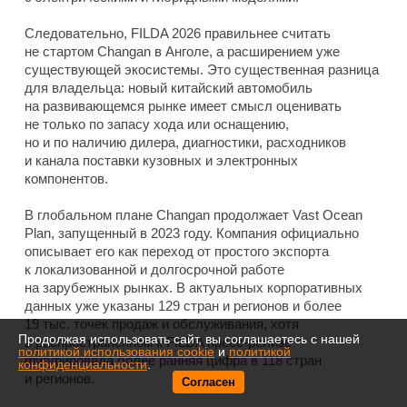
Следовательно, FILDA 2026 правильнее считать
не стартом Changan в Анголе, а расширением уже
существующей экосистемы. Это существенная разница
для владельца: новый китайский автомобиль
на развивающемся рынке имеет смысл оценивать
не только по запасу хода или оснащению,
но и по наличию дилера, диагностики, расходников
и канала поставки кузовных и электронных
компонентов.
В глобальном плане Changan продолжает Vast Ocean
Plan, запущенный в 2023 году. Компания официально
описывает его как переход от простого экспорта
к локализованной и долгосрочной работе
на зарубежных рынках. В актуальных корпоративных
данных уже указаны 129 стран и регионов и более
19 тыс. точек продаж и обслуживания, хотя
Продолжая использовать сайт, вы соглашаетесь с нашей
в распространенном к FILDA пресс-релизе
политикой использования cookie
и
политикой
фигурировала более ранняя цифра в 118 стран
конфиденциальности
.
и регионов.
Согласен