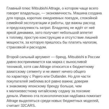
Главный плюс Mitsubishi Attrage, о котором чаще всего
говорят владельцы, — экономичность. Машина создана
для города, коротких ежедневных поездок, спокойной
семейной эксплуатации и работы, где важны расход
и предсказуемость затрат. Владелец не ждёт от неё
яркой динамики, зато получает небольшой аппетит
к топливу, простую конструкцию и отсутствие лишней
мощности, за которую пришлось бы платить налогом,
страховкой и расходом.
Второй сильный аргумент — бренд. Mitsubishi в России
давно воспринимается как марка с выносливой
техникой, хотя сам Attrage относится к бюджетному
азиатскому сегменту и не имеет ничего общего
по характеру с Pajero или Outlander. Но для части
покупателей эмблема всё равно важна: доверия
к знакомому японскому бренду больше, чем
к малоизвестному китайскому седану за похожие
деньги. Именно эта психологическая надбавка помогает
Attrage выделяться среди новых бюджетных моделей,
считает 32CARS.