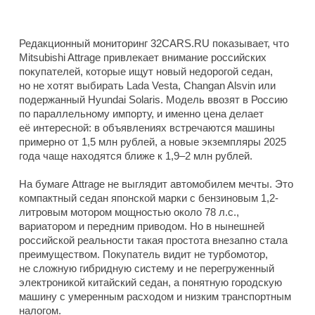
Редакционный мониторинг 32CARS.RU показывает, что
Mitsubishi Attrage привлекает внимание российских
покупателей, которые ищут новый недорогой седан,
но не хотят выбирать Lada Vesta, Changan Alsvin или
подержанный Hyundai Solaris. Модель ввозят в Россию
по параллельному импорту, и именно цена делает
её интересной: в объявлениях встречаются машины
примерно от 1,5 млн рублей, а новые экземпляры 2025
года чаще находятся ближе к 1,9–2 млн рублей.
На бумаге Attrage не выглядит автомобилем мечты. Это
компактный седан японской марки с бензиновым 1,2-
литровым мотором мощностью около 78 л.с.,
вариатором и передним приводом. Но в нынешней
российской реальности такая простота внезапно стала
преимуществом. Покупатель видит не турбомотор,
не сложную гибридную систему и не перегруженный
электроникой китайский седан, а понятную городскую
машину с умеренным расходом и низким транспортным
налогом.