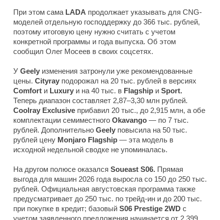
При этом сама
LADA
продолжает указывать для CNG-
моделей отдельную господдержку до 366 тыс. рублей,
поэтому итоговую цену нужно считать с учетом
конкретной программы и года выпуска. Об этом
сообщил Олег Мосеев в своих соцсетях.
У
Geely
изменения затронули уже рекомендованные
цены.
Cityray
подорожал на 20 тыс. рублей в версиях
Comfort
и
Luxury
и на 40 тыс. в
Flagship
и
Sport.
Теперь диапазон составляет 2,87–3,30 млн рублей.
Coolray Exclusive
прибавил 20 тыс., до 2,915 млн, а обе
комплектации семиместного
Okavango
— по 7 тыс.
рублей. Дополнительно
Geely
повысила на 50 тыс.
рублей цену
Monjaro Flagship
— эта модель в
исходной недельной сводке не упоминалась.
На другом полюсе оказался
Soueast S06.
Прямая
выгода для машин 2026 года выросла со 150 до 250 тыс.
рублей. Официальная августовская программа также
предусматривает до 250 тыс. по трейд-ин и до 200 тыс.
при покупке в кредит; базовый
S06 Prestige 2WD
с
учетом заявленного предложения начинается от 2,399