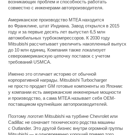
возникающих проблем и способность работать
совместно с инженерами автопроизводителя.
Американское производство MTEA находится
во Франклине, штат Индиана. Завод открылся в 2015
году и за первые десять лет выпустил 6,5 млн
автомобильных турбокомпрессоров. К 2030 году
Mitsubishi рассчитывает увеличить накопленный выпуск
до 10 млн единиц. Компания также локализует
североамериканскую цепочку поставок с учетом
требований USMCA.
Именно это отличает историю от обычной
корпоративной награды. Mitsubishi Turbocharger
не просто продает GM готовые компоненты из Японии:
у компании есть американские инженерные мощности
и производство, а сама MTEA называет себя OEM-
поставщиком крупнейших автопроизводителей.
Поэтому логотип Mitsubishi на турбине Chevrolet или
Cadillac не означает технического родства машины
с Outlander. Это другой бизнес внутри огромной группы
Mitsubishi — и одновременно хороший пример того,