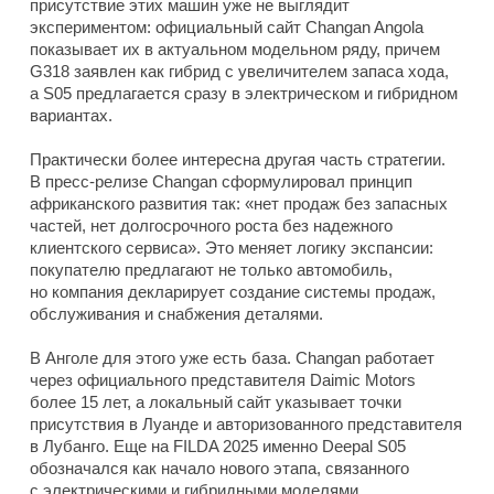
присутствие этих машин уже не выглядит
экспериментом: официальный сайт Changan Angola
показывает их в актуальном модельном ряду, причем
G318 заявлен как гибрид с увеличителем запаса хода,
а S05 предлагается сразу в электрическом и гибридном
вариантах.
Практически более интересна другая часть стратегии.
В пресс-релизе Changan сформулировал принцип
африканского развития так: «нет продаж без запасных
частей, нет долгосрочного роста без надежного
клиентского сервиса». Это меняет логику экспансии:
покупателю предлагают не только автомобиль,
но компания декларирует создание системы продаж,
обслуживания и снабжения деталями.
В Анголе для этого уже есть база. Changan работает
через официального представителя Daimic Motors
более 15 лет, а локальный сайт указывает точки
присутствия в Луанде и авторизованного представителя
в Лубанго. Еще на FILDA 2025 именно Deepal S05
обозначался как начало нового этапа, связанного
с электрическими и гибридными моделями.