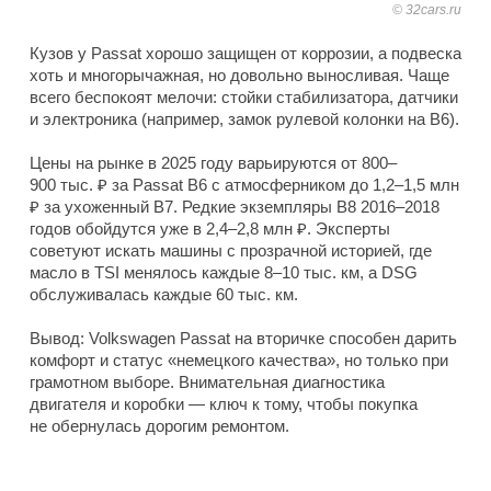
32cars.ru
Кузов у Passat хорошо защищен от коррозии, а подвеска
хоть и многорычажная, но довольно выносливая. Чаще
всего беспокоят мелочи: стойки стабилизатора, датчики
и электроника (например, замок рулевой колонки на B6).
Цены на рынке в 2025 году варьируются от 800–
900 тыс. ₽ за Passat B6 с атмосферником до 1,2–1,5 млн
₽ за ухоженный B7. Редкие экземпляры B8 2016–2018
годов обойдутся уже в 2,4–2,8 млн ₽. Эксперты
советуют искать машины с прозрачной историей, где
масло в TSI менялось каждые 8–10 тыс. км, а DSG
обслуживалась каждые 60 тыс. км.
Вывод: Volkswagen Passat на вторичке способен дарить
комфорт и статус «немецкого качества», но только при
грамотном выборе. Внимательная диагностика
двигателя и коробки — ключ к тому, чтобы покупка
не обернулась дорогим ремонтом.