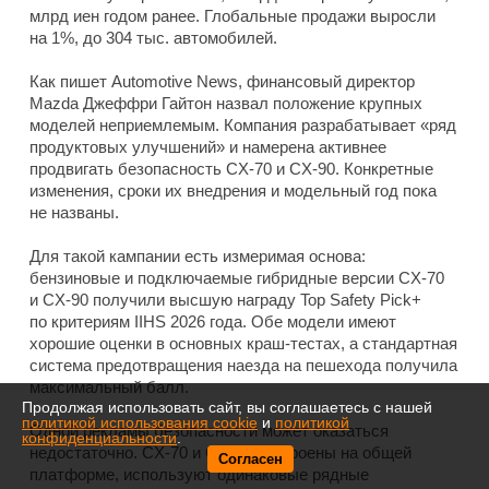
млрд иен годом ранее. Глобальные продажи выросли
на 1%, до 304 тыс. автомобилей.
Как пишет Automotive News, финансовый директор
Mazda Джеффри Гайтон назвал положение крупных
моделей неприемлемым. Компания разрабатывает «ряд
продуктовых улучшений» и намерена активнее
продвигать безопасность CX-70 и CX-90. Конкретные
изменения, сроки их внедрения и модельный год пока
не названы.
Для такой кампании есть измеримая основа:
бензиновые и подключаемые гибридные версии CX-70
и CX-90 получили высшую награду Top Safety Pick+
по критериям IIHS 2026 года. Обе модели имеют
хорошие оценки в основных краш-тестах, а стандартная
система предотвращения наезда на пешехода получила
максимальный балл.
Продолжая использовать сайт, вы соглашаетесь с нашей
политикой использования cookie
и
политикой
Одной рекламы безопасности может оказаться
конфиденциальности
.
недостаточно. CX-70 и CX-90 построены на общей
Согласен
платформе, используют одинаковые рядные