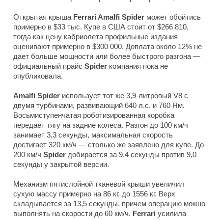
Открытая крыша
Ferrari Amalfi Spider
может обойтись
примерно в $33 тыс. Купе в США стоит от $266 810,
тогда как цену кабриолета профильные издания
оценивают примерно в $300 000. Доплата около 12% не
дает больше мощности или более быстрого разгона —
официальный прайс
Spider
компания пока не
опубликовала.
Amalfi Spider
использует тот же 3,9-литровый V8 с
двумя турбинами, развивающий 640 л.с. и 760 Нм.
Восьмиступенчатая роботизированная коробка
передает тягу на задние колеса. Разгон до 100 км/ч
занимает 3,3 секунды, максимальная скорость
достигает 320 км/ч — столько же заявлено для купе. До
200 км/ч
Spider
добирается за 9,4 секунды против 9,0
секунды у закрытой версии.
Механизм пятислойной тканевой крыши увеличил
сухую массу примерно на 86 кг, до 1556 кг. Верх
складывается за 13,5 секунды, причем операцию можно
выполнять на скорости до 60 км/ч.
Ferrari
усилила