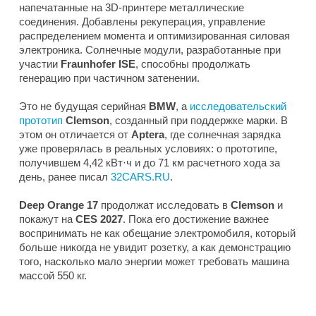
напечатанные на 3D-принтере металлические
соединения. Добавлены рекуперация, управление
распределением момента и оптимизированная силовая
электроника. Солнечные модули, разработанные при
участии
Fraunhofer ISE
, способны продолжать
генерацию при частичном затенении.
Это не будущая серийная
BMW
, а
исследовательский
прототип
Clemson
, созданный при поддержке марки. В
этом он отличается от
Aptera
, где солнечная зарядка
уже проверялась в реальных условиях: о прототипе,
получившем 4,42 кВт·ч и до 71 км расчетного хода за
день, ранее писал
32CARS.RU
.
Deep Orange 17
продолжат исследовать в
Clemson
и
покажут на
CES 2027
. Пока его достижение важнее
воспринимать не как обещание электромобиля, который
больше никогда не увидит розетку, а как демонстрацию
того, насколько мало энергии может требовать машина
массой 550 кг.