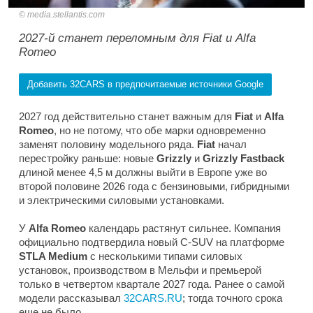
media.stellantis.com
2027-й станет переломным для Fiat и Alfa
Romeo
Добавить 32CARS в предпочитаемые источники Google
2027 год действительно станет важным для
Fiat
и
Alfa
Romeo
, но не потому, что обе марки одновременно
заменят половину модельного ряда.
Fiat
начал
перестройку раньше: новые
Grizzly
и
Grizzly Fastback
длиной менее 4,5 м должны выйти в Европе уже во
второй половине 2026 года с бензиновыми, гибридными
и электрическими силовыми установками.
У
Alfa Romeo
календарь растянут сильнее. Компания
официально подтвердила новый C-SUV на платформе
STLA Medium
с несколькими типами силовых
установок, производством в Мельфи и премьерой
только в четвертом квартале 2027 года. Ранее о самой
модели рассказывал
32CARS.RU
; тогда точного срока
еще не было.