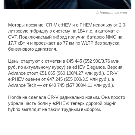
hondanews.com
Моторы прежние. CR-V e:HEV и e:PHEV используют 2,0-
литровую гибридную систему на 184 л.с. и автомат e-
CVT. Подключаемый гибрид получил батарею NMC на
17,7 кВт·ч и проезжает до 77 км по WLTP без запуска
бензинового двигателя.
Цены стартуют с отметки в €45 445 ($52 900/3,76 млн
руб. по актуальному курсу) за e:HEV Elegance. Версия
Advance стоит €51 665 ($60 100/4,27 млн руб.). CR-V
e:PHEV оценен от €47 245 ($55 000/3,9 млн руб.), а
Advance Tech — от €49 745 ($57 900/4,11 млн руб.).
Honda не сделала CR-V радикально новым. Она просто
убрала часть боли у e:PHEV: теперь дорогой plug-in
hybrid выглядит не таким трудным выбором.