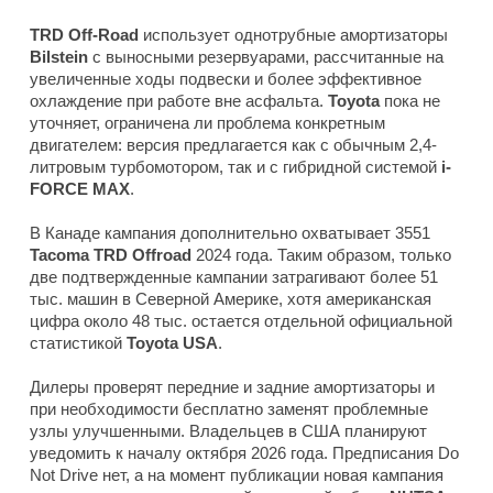
TRD Off-Road
использует однотрубные амортизаторы
Bilstein
с выносными резервуарами, рассчитанные на
увеличенные ходы подвески и более эффективное
охлаждение при работе вне асфальта.
Toyota
пока не
уточняет, ограничена ли проблема конкретным
двигателем: версия предлагается как с обычным 2,4-
литровым турбомотором, так и с гибридной системой
i-
FORCE MAX
.
В Канаде кампания дополнительно охватывает 3551
Tacoma TRD Offroad
2024 года. Таким образом, только
две подтвержденные кампании затрагивают более 51
тыс. машин в Северной Америке, хотя американская
цифра около 48 тыс. остается отдельной официальной
статистикой
Toyota USA
.
Дилеры проверят передние и задние амортизаторы и
при необходимости бесплатно заменят проблемные
узлы улучшенными. Владельцев в США планируют
уведомить к началу октября 2026 года. Предписания Do
Not Drive нет, а на момент публикации новая кампания