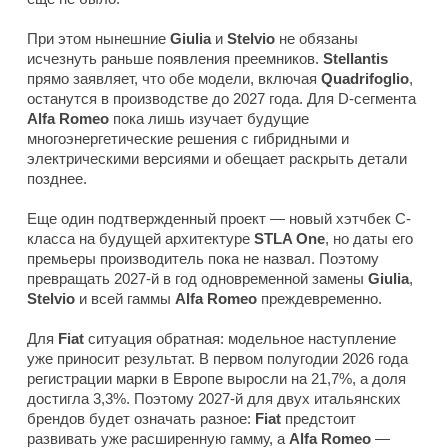
При этом нынешние
Giulia
и
Stelvio
не обязаны
исчезнуть раньше появления преемников.
Stellantis
прямо заявляет, что обе модели, включая
Quadrifoglio
,
останутся в производстве до 2027 года. Для D-сегмента
Alfa Romeo
пока лишь изучает будущие
многоэнергетические решения с гибридными и
электрическими версиями и обещает раскрыть детали
позднее.
Еще один подтвержденный проект — новый хэтчбек C-
класса на будущей архитектуре
STLA One
, но даты его
премьеры производитель пока не назвал. Поэтому
превращать 2027-й в год одновременной замены
Giulia
,
Stelvio
и всей гаммы
Alfa Romeo
преждевременно.
Для
Fiat
ситуация обратная: модельное наступление
уже приносит результат. В первом полугодии 2026 года
регистрации марки в Европе выросли на 21,7%, а доля
достигла 3,3%. Поэтому 2027-й для двух итальянских
брендов будет означать разное:
Fiat
предстоит
развивать уже расширенную гамму, а
Alfa Romeo
—