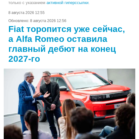
только с указанием
активной гиперссылки
.
8 августа 2026 12:55
Обновлено:
8 августа 2026 12:56
Fiat торопится уже сейчас,
а Alfa Romeo оставила
главный дебют на конец
2027-го