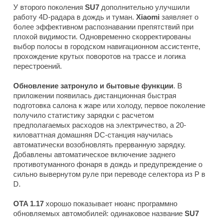
У второго поколения
SU7
дополнительно улучшили
работу 4D-радара в дождь и туман.
Xiaomi
заявляет о
более эффективном распознавании препятствий при
плохой видимости. Одновременно скорректированы
выбор полосы в городском навигационном ассистенте,
прохождение крутых поворотов на трассе и логика
перестроений.
Обновление затронуло и бытовые функции
. В
приложении появилась дистанционная быстрая
подготовка салона к жаре или холоду, первое поколение
получило статистику зарядки с расчетом
предполагаемых расходов на электричество, а 20-
киловаттная домашняя DC-станция научилась
автоматически возобновлять прерванную зарядку.
Добавлены автоматическое включение заднего
противотуманного фонаря в дождь и предупреждение о
сильно вывернутом руле при переводе селектора из P в
D.
OTA 1.17
хорошо показывает нюанс программно
обновляемых автомобилей: одинаковое название
SU7