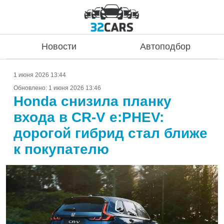
Новости
Автоподбор
1 июня 2026 13:44
Обновлено:
1 июня 2026 13:46
Honda снизила планку
входа в CR-V e:PHEV:
дорогой гибрид стал ближе
к покупателю