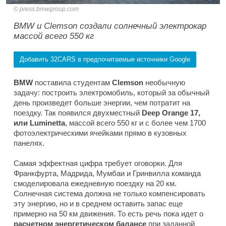
press.bmwgroup.com
BMW и Clemson создали солнечный электрокар
массой всего 550 кг
Добавить 32CARS в предпочитаемые источники Google
BMW
поставила студентам
Clemson
необычную
задачу: построить электромобиль, который за обычный
день произведет больше энергии, чем потратит на
поездку. Так появился двухместный
Deep Orange 17,
или Luminetta
, массой всего 550 кг и с более чем 1700
фотоэлектрическими ячейками прямо в кузовных
панелях.
Самая эффектная цифра требует оговорки. Для
Франкфурта, Мадрида, Мумбаи и Гринвилла команда
смоделировала ежедневную поездку на 20 км.
Солнечная система должна не только компенсировать
эту энергию, но и в среднем оставить запас еще
примерно на 50 км движения. То есть речь пока идет о
расчетном энергетическом балансе
при заданной