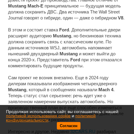
Mustang Mach-E
принципиальное — будущая модель
должна сохранить ДВС. Два источника
The Wall Street
Journal
говорят о гибриде, один — даже о гибридном
V8
.
В этом и состоит ставка
Ford
. Дополнительные двери
расширят аудиторию
Mustang
, но бензиновая техника
должна сохранить связь с классическим купе. По
данным источников
WSJ
, автомобиль напоминает
нынешний двухдверный
Mustang
и может выйти до
конца 2020-х. Представитель
Ford
при этом отказался
комментировать будущие продукты.
Сам проект не возник внезапно. Еще в 2024 году
дилерам показывали изображения четырехдверного
Mustang
, который в сообщениях называли
Mach 4
.
Теперь статус стал серьезнее: речь идет уже о
заявленном намерении выпускать автомобиль. Но
производственный план все еще способен измениться
Продолжая использовать сайт, вы соглашаетесь с нашей
—
Ford
в последние годы отменял проекты даже после
политикой использования cookie
и
политикой
продвинутой стадии разработки.
конфиденциальности
.
Согласен
Интересно и другое. Недавно
32CARS.RU
разбирал