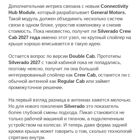
Дополнительная интрига связана с новым
Connectivity
Hub Module
, который разрабатывает
General Motors.
Такой модуль должен объединить несколько систем
связи в одном блоке, упростив компоновку и снизив
стоимость. Пока неизвестно, получит ли
Silverado Crew
Cab 2027 года
именно этот узел, но крупный спойлер на
крыше хорошо вписывается в такую идею.
Остается вопрос по версии
Double Cab.
Прототипы
Silverado 2027
с такой кабиной пока не попадались,
поэтому неясно, получит ли она большой
интегрированный спойлер как
Crew Cab,
останется ли с
обычной антенной как
Regular Cab
или займет
промежуточное решение.
На первый взгляд разница в антеннах кажется мелочью.
Но для нового поколения
Silverado
это показатель
более глубокой смены подхода. Пикап становится не
только рабочей машиной и тягачом, а подключенным
устройством на колесах. И теперь даже форма задней
кромки крыши может говорить о том, сколько технологий
спрятано внутри.