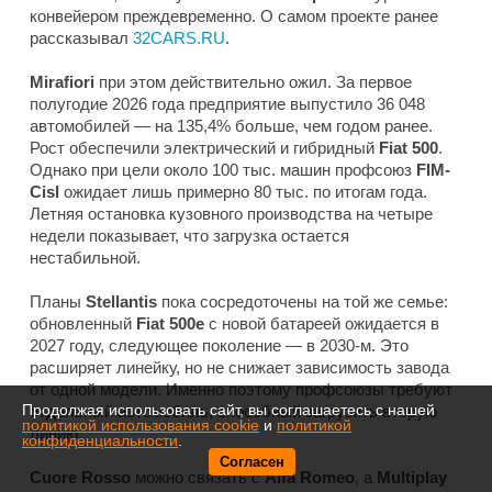
конвейером преждевременно. О самом проекте ранее
рассказывал
32CARS.RU
.
Mirafiori
при этом действительно ожил. За первое
полугодие 2026 года предприятие выпустило 36 048
автомобилей — на 135,4% больше, чем годом ранее.
Рост обеспечили электрический и гибридный
Fiat 500
.
Однако при цели около 100 тыс. машин профсоюз
FIM-
Cisl
ожидает лишь примерно 80 тыс. по итогам года.
Летняя остановка кузовного производства на четыре
недели показывает, что загрузка остается
нестабильной.
Планы
Stellantis
пока сосредоточены на той же семье:
обновленный
Fiat 500e
с новой батареей ожидается в
2027 году, следующее поколение — в 2030-м. Это
расширяет линейку, но не снижает зависимость завода
от одной модели. Именно поэтому профсоюзы требуют
Продолжая использовать сайт, вы соглашаетесь с нашей
отдельный автомобиль, способный загрузить вторую
политикой использования cookie
и
политикой
линию.
конфиденциальности
.
Согласен
Cuore Rosso
можно связать с
Alfa Romeo
, а
Multiplay