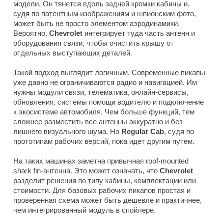
модели. Он тянется вдоль задней кромки кабины и,
судя по патентным изображениям и шпионским фото,
может быть не просто элементом аэродинамики.
Вероятно,
Chevrolet
интегрирует туда часть антенн и
оборудования связи, чтобы очистить крышу от
отдельных выступающих деталей.
Такой подход выглядит логичным. Современные пикапы
уже давно не ограничиваются радио и навигацией. Им
нужны модули связи, телематика, онлайн-сервисы,
обновления, системы помощи водителю и подключение
к экосистеме автомобиля. Чем больше функций, тем
сложнее разместить все антенны аккуратно и без
лишнего визуального шума. Но
Regular Cab
, судя по
прототипам рабочих версий, пока идет другим путем.
На таких машинах заметна привычная roof-mounted
shark fin-антенна. Это может означать, что
Chevrolet
разделит решения по типу кабины, комплектации или
стоимости. Для базовых рабочих пикапов простая и
проверенная схема может быть дешевле и практичнее,
чем интегрированный модуль в спойлере.