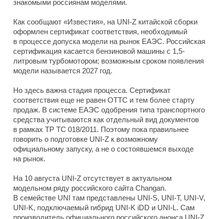
знакомыми россиянам моделями.
Как сообщают «Известия», на UNI-Z китайской сборки
оформлен сертификат соответствия, необходимый
в процессе допуска модели на рынок ЕАЭС. Российская
сертификация касается бензиновой машины с 1,5-
литровым турбомотором; возможным сроком появления
модели называется 2027 год.
Но здесь важна стадия процесса. Сертификат
соответствия еще не равен ОТТС и тем более старту
продаж. В системе ЕАЭС одобрения типа транспортного
средства учитываются как отдельный вид документов
в рамках ТР ТС 018/2011. Поэтому пока правильнее
говорить о подготовке UNI-Z к возможному
официальному запуску, а не о состоявшемся выходе
на рынок.
На 10 августа UNI-Z отсутствует в актуальном
модельном ряду российского сайта Changan.
В семействе UNI там представлены UNI-S, UNI-T, UNI-V,
UNI-K, подключаемый гибрид UNI-K iDD и UNI-L. Сам
производитель официального российского анонса UNI-Z