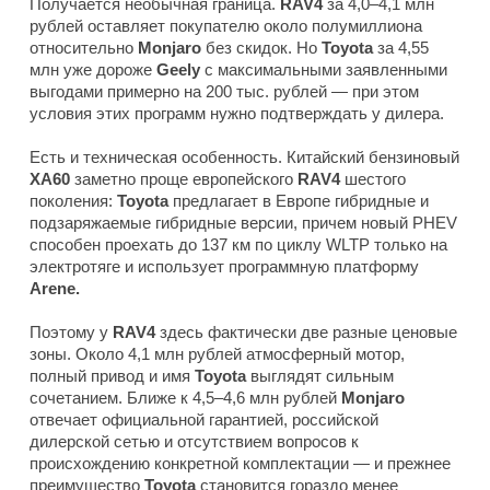
Получается необычная граница.
RAV4
за 4,0–4,1 млн
рублей оставляет покупателю около полумиллиона
относительно
Monjaro
без скидок. Но
Toyota
за 4,55
млн уже дороже
Geely
с максимальными заявленными
выгодами примерно на 200 тыс. рублей — при этом
условия этих программ нужно подтверждать у дилера.
Есть и техническая особенность. Китайский бензиновый
XA60
заметно проще европейского
RAV4
шестого
поколения:
Toyota
предлагает в Европе гибридные и
подзаряжаемые гибридные версии, причем новый PHEV
способен проехать до 137 км по циклу WLTP только на
электротяге и использует программную платформу
Arene.
Поэтому у
RAV4
здесь фактически две разные ценовые
зоны. Около 4,1 млн рублей атмосферный мотор,
полный привод и имя
Toyota
выглядят сильным
сочетанием. Ближе к 4,5–4,6 млн рублей
Monjaro
отвечает официальной гарантией, российской
дилерской сетью и отсутствием вопросов к
происхождению конкретной комплектации — и прежнее
преимущество
Toyota
становится гораздо менее