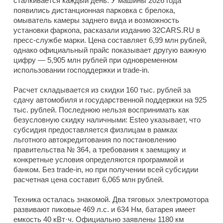
сталкивается каждый день. У машины 2026 года
появились дистанционная парковка с брелока,
омыватель камеры заднего вида и возможность
установки фаркопа, расказали изданию 32CARS.RU в
пресс-службе марки. Цена составляет 6,99 млн рублей,
однако официальный прайс показывает другую важную
цифру — 5,905 млн рублей при одновременном
использовании господдержки и trade-in.
Расчет складывается из скидки 160 тыс. рублей за
сдачу автомобиля и государственной поддержки на 925
тыс. рублей. Последнюю нельзя воспринимать как
безусловную скидку наличными: Esteo указывает, что
субсидия предоставляется физлицам в рамках
льготного автокредитования по постановлению
правительства № 364, а требования к заемщику и
конкретные условия определяются программой и
банком. Без trade-in, но при получении всей субсидии
расчетная цена составит 6,065 млн рублей.
Техника осталась знакомой. Два тяговых электромотора
развивают пиковые 469 л.с. и 634 Нм, батарея имеет
емкость 40 кВт·ч. Официально заявлены 1180 км