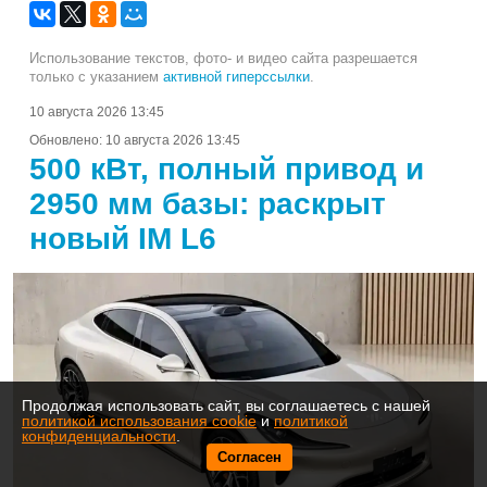
Использование текстов, фото- и видео сайта разрешается
только с указанием
активной гиперссылки
.
10 августа 2026 13:45
Обновлено:
10 августа 2026 13:45
500 кВт, полный привод и
2950 мм базы: раскрыт
новый IM L6
Продолжая использовать сайт, вы соглашаетесь с нашей
политикой использования cookie
и
политикой
конфиденциальности
.
Согласен