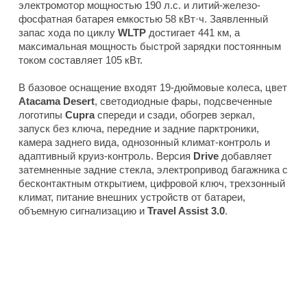
электромотор мощностью 190 л.с. и литий-железо-
фосфатная батарея емкостью 58 кВт·ч. Заявленный
запас хода по циклу
WLTP
достигает 441 км, а
максимальная мощность быстрой зарядки постоянным
током составляет 105 кВт.
В базовое оснащение входят 19-дюймовые колеса, цвет
Atacama Desert
, светодиодные фары, подсвеченные
логотипы
Cupra
спереди и сзади, обогрев зеркал,
запуск без ключа, передние и задние парктроники,
камера заднего вида, однозонный климат-контроль и
адаптивный круиз-контроль. Версия
Drive
добавляет
затемненные задние стекла, электропривод багажника с
бесконтактным открытием, цифровой ключ, трехзонный
климат, питание внешних устройств от батареи,
объемную сигнализацию и
Travel Assist 3.0
.