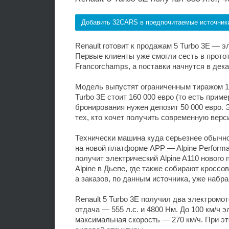
Добавить 32CARS в предпочитаемые источник
Renault готовит к продажам 5 Turbo 3E — 
Первые клиенты уже смогли сесть в протот
Francorchamps, а поставки начнутся в дека
Модель выпустят ограниченным тиражом 19
Turbo 3E стоит 160 000 евро (то есть прим
бронирования нужен депозит 50 000 евро. 
тех, кто хочет получить современную верси
Технически машина куда серьезнее обычног
на новой платформе APP — Alpine Performa
получит электрический Alpine A110 нового
Alpine в Дьепе, где также собирают кросс
а заказов, по данным источника, уже набр
Renault 5 Turbo 3E получил два электромо
отдача — 555 л.с. и 4800 Нм. До 100 км/ч 
максимальная скорость — 270 км/ч. При эт