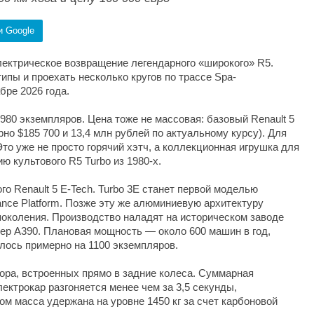
и Google
электрическое возвращение легендарного «широкого» R5.
ипы и проехать несколько кругов по трассе Spa-
бре 2026 года.
80 экземпляров. Цена тоже не массовая: базовый Renault 5
ерно $185 700 и 13,4 млн рублей по актуальному курсу). Для
Это уже не просто горячий хэтч, а коллекционная игрушка для
ю культового R5 Turbo из 1980-х.
о Renault 5 E-Tech. Turbo 3E станет первой моделью
nce Platform. Позже эту же алюминиевую архитектуру
 поколения. Производство наладят на историческом заводе
овер A390. Плановая мощность — около 600 машин в год,
алось примерно на 1100 экземпляров.
тора, встроенных прямо в задние колеса. Суммарная
электрокар разгоняется менее чем за 3,5 секунды,
ом масса удержана на уровне 1450 кг за счет карбоновой