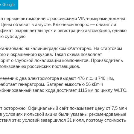
и Google
 а первые автомобили с российскими VIN-номерами должны
. Цены объявят в августе. Ключевой вопрос — снизит ли
фикат разрешает выпуск и регистрацию автомобиля, однако
ую субсидию.
рганизовано на калининградском «Автоторе». На стартовом
го и окрашенного кузова. Такая схема позволяет
оворит о глубокой локализации компонентов. Производитель
пользованию российских поставщиков.
менений: два электромотора выдают 476 л.с. и 740 Нм,
аботает генератором. Батарея емкостью 56 кВт·ч
омбинированный запас хода достигает 1115 км по циклу WLTC.
т осторожно. Официальный сайт показывает цену от 7,5 млн
к в условиях июльской акции были указаны рекомендованные
йствия этих условий завершился 31 июля, поэтому стоимость