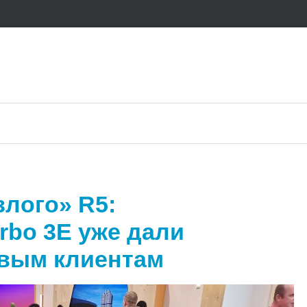
злого» R5:
rbo 3E уже дали
вым клиентам