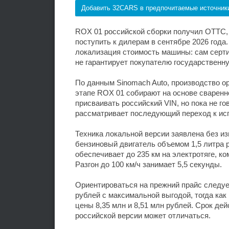
Добавить 32CARS в предпочитаемые источник
ROX 01 российской сборки получил ОТТС,
поступить к дилерам в сентябре 2026 года
локализация стоимость машины: сам серти
не гарантирует покупателю государственн
По данным Sinomach Auto, производство о
этапе ROX 01 собирают на основе сваренно
присваивать российский VIN, но пока не г
рассматривает последующий переход к ис
Техника локальной версии заявлена без из
бензиновый двигатель объемом 1,5 литра р
обеспечивает до 235 км на электротяге, к
Разгон до 100 км/ч занимает 5,5 секунды.
Ориентироваться на прежний прайс следуе
рублей с максимальной выгодой, тогда ка
цены 8,35 млн и 8,51 млн рублей. Срок де
российской версии может отличаться.