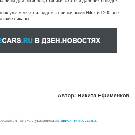
машины для регионов, стройки, охоты и дальних поездок.
нок уже меняется: рядом с привычными Hilux и L200 всё
анские пикапы.
Автор:
Никита Ефименков
зрешается только с указанием
активной гиперссылки
.