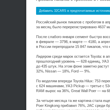
Добавить 32CARS в предпочитаемые источник
Российский рынок пикапов с пробегом в а
за месяц было перерегистрировано 4637 ма
После слабого января сегмент быстро вос
в феврале — 3798, в марте — 4180, а апр
в России перепродали 15 847 пикапов, что
Лидером среди марок остается Toyota: в ап
прошлогодний уровень — 628 единиц, УАЗ 
до 435 штук. На этом фоне заметно растут
32%, Nissan — 18%, Ford — 9%.
По моделям впереди Toyota Hilux: 753 пере
с 624 машинами, УАЗ Pickup — третье с 53
RAM вырос на 36%, Great Wall Poer — на 68
За четыре месяца та же картина стала еще 
Poer Kingkong прибавил 76%, JAC среди б