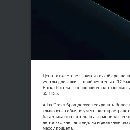
Цена также станет важной точкой сравнени
учетом доставки — приблизительно 3,39 
Банка России. Полноприводная трансмисси
$58 135.
Atlas Cross Sport должен сохранить более
компоновка обычно уменьшает пространст
багажника относительно автомобиля с вер
не только внешний вид, но и реальные раз
массу прицепа.