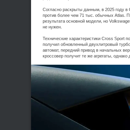
Согласно раскрыты данным, в 2025 году в 
против более чем 71 тыс. обычных Atlas.
результата основной модели, но Volkswage
не нужен.
Технические характеристики Cross Sport п
получил обновленный двухлитровый турбо
автомат, передний привод в начальных вер
кроссовер получит те же агрегаты, однако