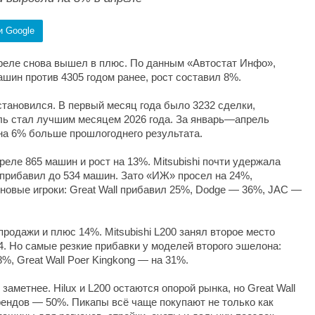
и Google
преле снова вышел в плюс. По данным «Автостат Инфо»,
шин против 4305 годом ранее, рост составил 8%.
становился. В первый месяц года было 3232 сделки,
ель стал лучшим месяцем 2026 года. За январь—апрель
 на 6% больше прошлогоднего результата.
реле 865 машин и рост на 13%. Mitsubishi почти удержала
прибавил до 534 машин. Зато «ИЖ» просел на 24%,
 новые игроки: Great Wall прибавил 25%, Dodge — 36%, JAC —
продажи и плюс 14%. Mitsubishi L200 занял второе место
4. Но самые резкие прибавки у моделей второго эшелона:
%, Great Wall Poer Kingkong — на 31%.
заметнее. Hilux и L200 остаются опорой рынка, но Great Wall
рендов — 50%. Пикапы всё чаще покупают не только как