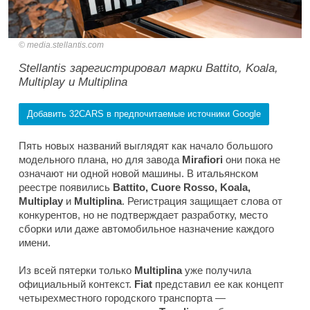
media.stellantis.com
Stellantis зарегистрировал марки Battito, Koala,
Multiplay и Multiplina
Добавить 32CARS в предпочитаемые источники Google
Пять новых названий выглядят как начало большого
модельного плана, но для завода
Mirafiori
они пока не
означают ни одной новой машины. В итальянском
реестре появились
Battito, Cuore Rosso, Koala,
Multiplay
и
Multiplina
. Регистрация защищает слова от
конкурентов, но не подтверждает разработку, место
сборки или даже автомобильное назначение каждого
имени.
Из всей пятерки только
Multiplina
уже получила
официальный контекст.
Fiat
представил ее как концепт
четырехместного городского транспорта —