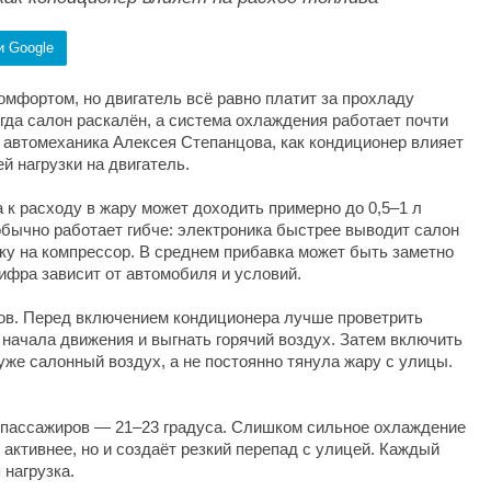
и Google
мфортом, но двигатель всё равно платит за прохладу
огда салон раскалён, а система охлаждения работает почти
автомеханика Алексея Степанцова, как кондиционер влияет
й нагрузки на двигатель.
 к расходу в жару может доходить примерно до 0,5–1 л
обычно работает гибче: электроника быстрее выводит салон
зку на компрессор. В среднем прибавка может быть заметно
цифра зависит от автомобиля и условий.
ов. Перед включением кондиционера лучше проветрить
 начала движения и выгнать горячий воздух. Затем включить
же салонный воздух, а не постоянно тянула жару с улицы.
 пассажиров — 21–23 градуса. Слишком сильное охлаждение
 активнее, но и создаёт резкий перепад с улицей. Каждый
 нагрузка.