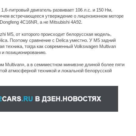
1,6-литровый двигатель развивает 106 л.с. и 150 Нм,
ричем встречающееся утверждение о лицензионном моторе
Dongfeng 4C16NR, а не Mitsubishi 4A92.
ingzhi M5, от которого происходит белорусская модель,
elica. Поэтому сравнение с Delica уместно. У M5 задний
ая техника, тогда как современный Volkswagen Multivan
и и позиционированию.
ом Multivan», а в семиместном минивэне длиной более пяти
стой атмосферной техникой и локальной белорусской