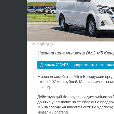
Dongfeng.by
Названа цена минивэна BMG M5 бело
Добавить 32CARS в предпочитаемые источник
Минивэн семейства M5 в Белоруссии предл
около 2,07 млн рублей. Машина имеет семь
привод.
Действующий белорусский дистрибьютор D
данные указывают на ее сборку на предп
M5 на заводе «Юнисон» найти не удалось;
модели Dongfeng.