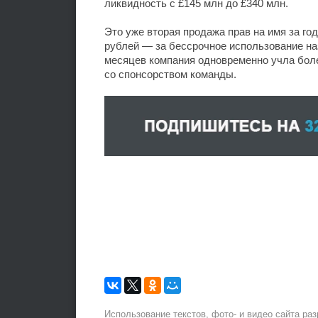
ликвидность с £145 млн до £340 млн.
Это уже вторая продажа прав на имя за го
рублей — за бессрочное использование на
месяцев компания одновременно учла боле
со спонсорством команды.
Использование текстов, фото- и видео сайта ра