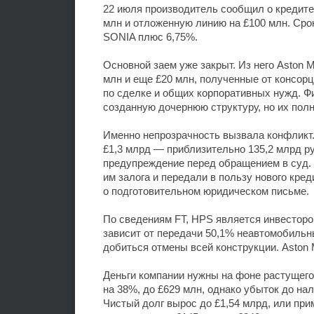
22 июля производитель сообщил о кредите
млн и отложенную линию на £100 млн. Срок
SONIA плюс 6,75%.
Основной заем уже закрыт. Из него Aston 
млн и еще £20 млн, полученные от консор
по сделке и общих корпоративных нужд. Ф
созданную дочернюю структуру, но их пол
Именно непрозрачность вызвала конфликт.
£1,3 млрд — приблизительно 135,2 млрд р
предупреждение перед обращением в суд. 
им залога и передали в пользу нового кред
о подготовительном юридическом письме.
По сведениям FT, HPS является инвестором
зависит от передачи 50,1% неавтомобильн
добиться отмены всей конструкции. Aston 
Деньги компании нужны на фоне растущего 
на 38%, до £629 млн, однако убыток до на
Чистый долг вырос до £1,54 млрд, или пр