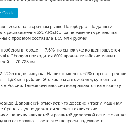
и Google
ают место на вторичном рынке Петербурга. По данным
ть в распоряжении 32CARS.RU, за первые четыре месяца
ины с пробегом составила 1,55 млн рублей.
 пробегом в городе — 7,6%, но рынок уже концентрируется
Haval и Changan приходится 80% продаж китайских машин
илей — 70 725 км.
–2025 годов выпуска. На них пришлось 61% спроса, средний
а — 1,98 млн рублей. Это как раз автомобили, купленные
ов в России. Теперь они массово возвращаются на вторичку
сандр Шапринский отмечает, что доверие к таким машинам
ые бренды лучше держатся за счет технических
иям, наличия запчастей и развитой дилерской сети. Но он же
 нужно осторожно — остаются вопросы надежности