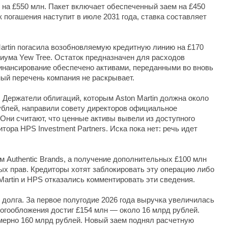
 на £550 млн. Пакет включает обеспеченный заем на £450
 погашения наступит в июле 2031 года, ставка составляет
Martin погасила возобновляемую кредитную линию на £170
циума Yew Tree. Остаток предназначен для расходов
инансирование обеспечено активами, переданными во вновь
ный перечень компания не раскрывает.
 Держатели облигаций, которым Aston Martin должна около
ублей, направили совету директоров официальное
Они считают, что ценные активы вывели из доступного
итора HPS Investment Partners. Иска пока нет: речь идет
 Authentic Brands, а получение дополнительных £100 млн
ых прав. Кредиторы хотят заблокировать эту операцию либо
Martin и HPS отказались комментировать эти сведения.
долга. За первое полугодие 2026 года выручка увеличилась
логообложения достиг £154 млн — около 16 млрд рублей.
имерно 160 млрд рублей. Новый заем поднял расчетную