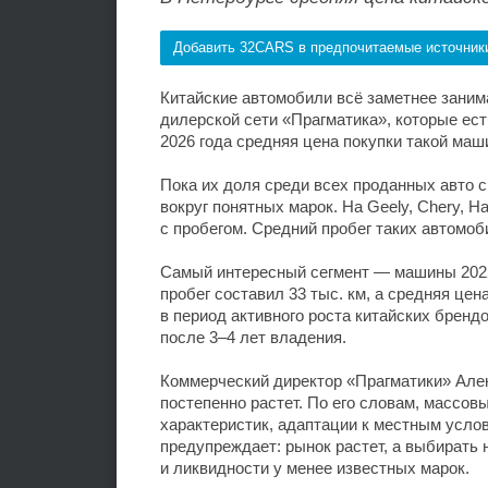
Добавить 32CARS в предпочитаемые источник
Китайские автомобили всё заметнее заним
дилерской сети «Прагматика», которые ес
2026 года средняя цена покупки такой маш
Пока их доля среди всех проданных авто с
вокруг понятных марок. На Geely, Chery, 
с пробегом. Средний пробег таких автомоб
Самый интересный сегмент — машины 2022
пробег составил 33 тыс. км, а средняя цен
в период активного роста китайских бренд
после 3–4 лет владения.
Коммерческий директор «Прагматики» Алек
постепенно растет. По его словам, массов
характеристик, адаптации к местным услов
предупреждает: рынок растет, а выбирать
и ликвидности у менее известных марок.