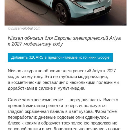
nissan-global.com
Nissan обновил для Европы электрический Ariya
к 2027 модельному году
Добавить 32CARS в предпочитаемые источники Google
Nissan аккуратно обновил электрический Ariya к 2027
модельному году. Это не глубокая модернизация,
а косметический рестайлинг с несколькими полезными
доработками в салоне и мультимедиа.
Самое заметное изменение — передняя часть. Вместо
прежней имитации решетки теперь используется
гладкая окрашенная панель в цвет кузова. Фары тоже
переработали: дневные ходовые огни сдвинулись
ближе к краям и образуют трехполосное продолжение
основной оптики вниз. Дополнительно появились новые