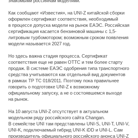
знакомыми россиянам моделями.
Как сообщают «Известия», на UNI-Z китайской сборки
оформлен сертификат соответствия, необходимый
в процессе допуска модели на рынок ЕАЭС. Российская
сертификация касается бензиновой машины с 1,5-
литровым турбомотором; возможным сроком появления
модели называется 2027 год.
Но здесь важна стадия процесса. Сертификат
соответствия еще не равен ОТТС и тем более старту
продаж. В системе ЕАЭС одобрения типа транспортного
средства учитываются как отдельный вид документов
в рамках ТР ТС 018/2011. Поэтому пока правильнее
говорить о подготовке UNI-Z к возможному
официальному запуску, а не о состоявшемся выходе
на рынок.
На 10 августа UNI-Z отсутствует в актуальном
модельном ряду российского сайта Changan.
В семействе UNI там представлены UNI-S, UNI-T, UNI-V,
UNI-K, подключаемый гибрид UNI-K iDD и UNI-L. Сам
производитель официального российского анонса UNI-Z