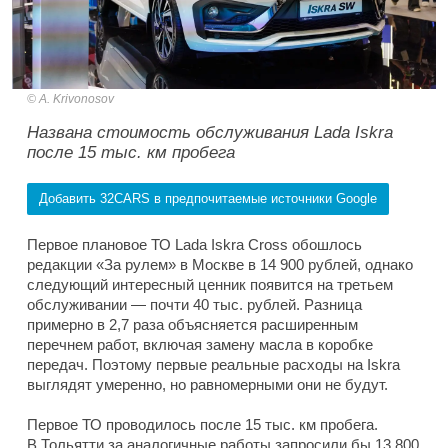
A. Krivonosov
Названа стоимость обслуживания Lada Iskra
после 15 тыс. км пробега
Добавить 32CARS в предпочитаемые источники Google
Первое плановое ТО Lada Iskra Cross обошлось
редакции «За рулем» в Москве в 14 900 рублей, однако
следующий интересный ценник появится на третьем
обслуживании — почти 40 тыс. рублей. Разница
примерно в 2,7 раза объясняется расширенным
перечнем работ, включая замену масла в коробке
передач. Поэтому первые реальные расходы на Iskra
выглядят умеренно, но равномерными они не будут.
Первое ТО проводилось после 15 тыс. км пробега.
В Тольятти за аналогичные работы запросили бы 13 800