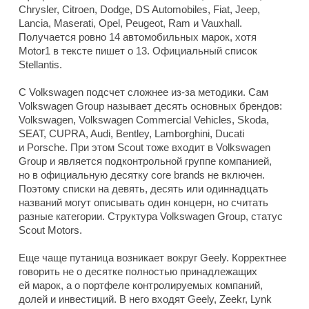
Chrysler, Citroen, Dodge, DS Automobiles, Fiat, Jeep,
Lancia, Maserati, Opel, Peugeot, Ram и Vauxhall.
Получается ровно 14 автомобильных марок, хотя
Motor1 в тексте пишет о 13. Официальный список
Stellantis.
С Volkswagen подсчет сложнее из-за методики. Сам
Volkswagen Group называет десять основных брендов:
Volkswagen, Volkswagen Commercial Vehicles, Skoda,
SEAT, CUPRA, Audi, Bentley, Lamborghini, Ducati
и Porsche. При этом Scout тоже входит в Volkswagen
Group и является подконтрольной группе компанией,
но в официальную десятку core brands не включен.
Поэтому списки на девять, десять или одиннадцать
названий могут описывать один концерн, но считать
разные категории. Структура Volkswagen Group, статус
Scout Motors.
Еще чаще путаница возникает вокруг Geely. Корректнее
говорить не о десятке полностью принадлежащих
ей марок, а о портфеле контролируемых компаний,
долей и инвестиций. В него входят Geely, Zeekr, Lynk