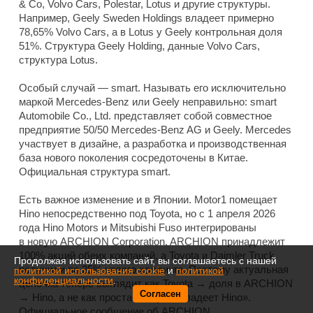
& Co, Volvo Cars, Polestar, Lotus и другие структуры.
Например, Geely Sweden Holdings владеет примерно
78,65% Volvo Cars, а в Lotus у Geely контрольная доля
51%. Структура Geely Holding, данные Volvo Cars,
структура Lotus.
Особый случай — smart. Называть его исключительно
маркой Mercedes-Benz или Geely неправильно: smart
Automobile Co., Ltd. представляет собой совместное
предприятие 50/50 Mercedes-Benz AG и Geely. Mercedes
участвует в дизайне, а разработка и производственная
база нового поколения сосредоточены в Китае.
Официальная структура smart.
Есть важное изменение и в Японии. Motor1 помещает
Hino непосредственно под Toyota, но с 1 апреля 2026
года Hino Motors и Mitsubishi Fuso интегрированы
в новую ARCHION Corporation. ARCHION принадлежит
100% акций обеих компаний, а Toyota и Daimler Truck
Продолжая использовать сайт, вы соглашаетесь с нашей
получили по 25% нового холдинга. Поэтому актуальная
политикой использования cookie
и
политикой
конфиденциальности
.
цепочка теперь выглядит как Toyota → доля в ARCHION
Согласен
→ Hino, а не как простая «Toyota владеет Hino».
Официальное сообщение об ARCHION.