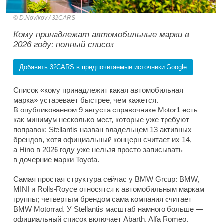
D.Novikov / 32CARS
Кому принадлежат автомобильные марки в
2026 году: полный список
Добавить 32CARS в предпочитаемые источники Google
Список «кому принадлежит какая автомобильная
марка» устаревает быстрее, чем кажется.
В опубликованном 9 августа справочнике Motor1 есть
как минимум несколько мест, которые уже требуют
поправок: Stellantis назван владельцем 13 активных
брендов, хотя официальный концерн считает их 14,
а Hino в 2026 году уже нельзя просто записывать
в дочерние марки Toyota.
Самая простая структура сейчас у BMW Group: BMW,
MINI и Rolls-Royce относятся к автомобильным маркам
группы; четвертым брендом сама компания считает
BMW Motorrad. У Stellantis масштаб намного больше —
официальный список включает Abarth, Alfa Romeo,