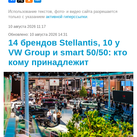
Использование текстов, фото- и видео сайта разрешается
только с указанием
активной гиперссылки
.
10 августа 2026 11:17
Обновлено:
10 августа 2026 14:31
14 брендов Stellantis, 10 у
VW Group и smart 50/50: кто
кому принадлежит