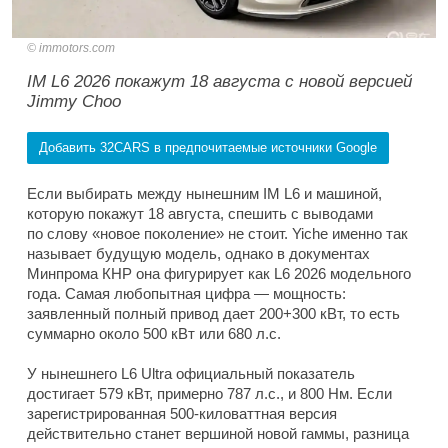
immotors.com
IM L6 2026 покажут 18 августа с новой версией
Jimmy Choo
Добавить 32CARS в предпочитаемые источники Google
Если выбирать между нынешним IM L6 и машиной,
которую покажут 18 августа, спешить с выводами
по слову «новое поколение» не стоит. Yiche именно так
называет будущую модель, однако в документах
Минпрома КНР она фигурирует как L6 2026 модельного
года. Самая любопытная цифра — мощность:
заявленный полный привод дает 200+300 кВт, то есть
суммарно около 500 кВт или 680 л.с.
У нынешнего L6 Ultra официальный показатель
достигает 579 кВт, примерно 787 л.с., и 800 Нм. Если
зарегистрированная 500-киловаттная версия
действительно станет вершиной новой гаммы, разница