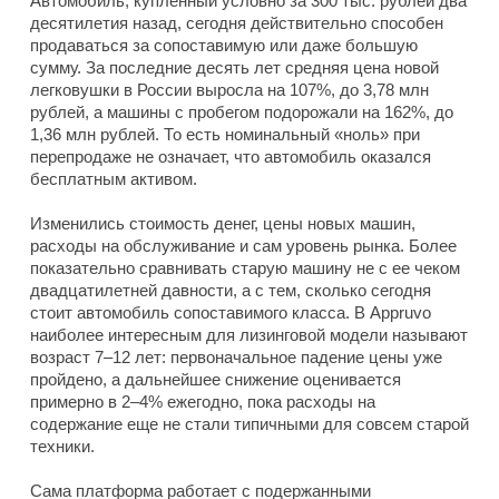
Автомобиль, купленный условно за 300 тыс. рублей два
десятилетия назад, сегодня действительно способен
продаваться за сопоставимую или даже большую
сумму. За последние десять лет средняя цена новой
легковушки в России выросла на 107%, до 3,78 млн
рублей, а машины с пробегом подорожали на 162%, до
1,36 млн рублей. То есть номинальный «ноль» при
перепродаже не означает, что автомобиль оказался
бесплатным активом.
Изменились стоимость денег, цены новых машин,
расходы на обслуживание и сам уровень рынка. Более
показательно сравнивать старую машину не с ее чеком
двадцатилетней давности, а с тем, сколько сегодня
стоит автомобиль сопоставимого класса. В Appruvo
наиболее интересным для лизинговой модели называют
возраст 7–12 лет: первоначальное падение цены уже
пройдено, а дальнейшее снижение оценивается
примерно в 2–4% ежегодно, пока расходы на
содержание еще не стали типичными для совсем старой
техники.
Сама платформа работает с подержанными