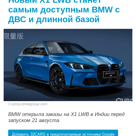
самым доступным BMW с
ДВС и длинной базой
press.bmwgroup.com
BMW открыла заказы на X1 LWB в Индии перед
запуском 21 августа
Добавить 32CARS в предпочитаемые источники Google